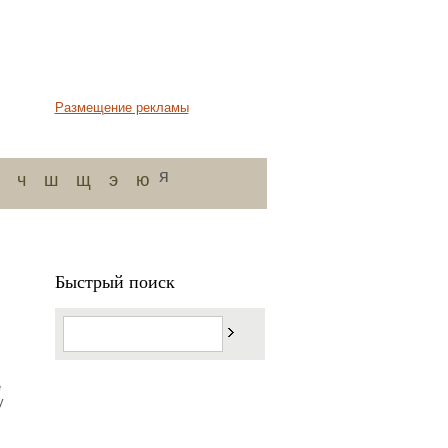
Размещение рекламы
я
ч
ш
щ
э
ю
Быстрый поиск
е
у