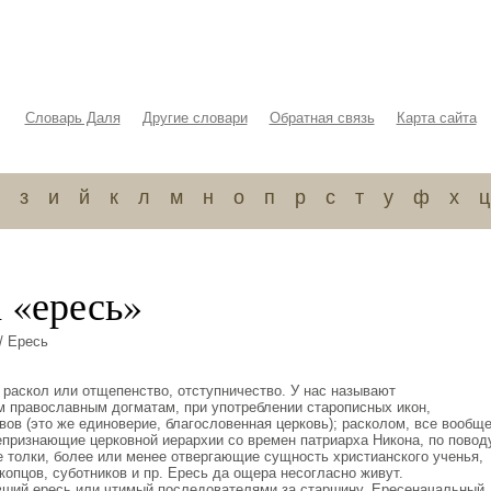
Словарь Даля
Другие словари
Обратная связь
Карта сайта
з
и
й
к
л
м
н
о
п
р
с
т
у
ф
х
ц
 «ересь»
/ Ересь
 раскол или отщепенство, отступничество. У нас называют
м православным догматам, при употреблении старописных икон,
вов (это же единоверие, благословенная церковь); расколом, все вообщ
признающие церковной иерархии со времен патриарха Никона, по повод
е толки, более или менее отвергающие сущность христианского ученья,
копцов, суботников и пр. Ересь да ощера несогласно живут.
вший ересь или чтимый последователями за старшину. Ересеначальный,