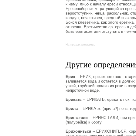
к нему, либо к началу ереси относящ
Ересепоборник м. ратующий за ересь.
вероотступник, -ница, раскольник, от
колдун, нечестивец, вредный знахарь
Бойся клеветника, как злого еретика.
относящ. Еретичество ср. ересь в де
быть еретиком или отступать в чем-л
На правах рекламы:
Другие определения
Ерик
-- ЕРИК, еричек юго-вост. стари
заливается вода и остается в долгих 
узкий, глубокий пролив из реки в оз
непроточной воде.
Ерикать
-- ЕРИКАТЬ, ерыкать пск. гол
Ерила
-- ЕРИЛА ж. (ярила?) пенз. год
Еринс-тали
-- ЕРИНС-ТАЛИ, при еринс
(полурейка) к борту.
Ерихониться
-- ЕРИХОНИТЬСЯ, хорох
стар. шапка шлемом, стальной нагол