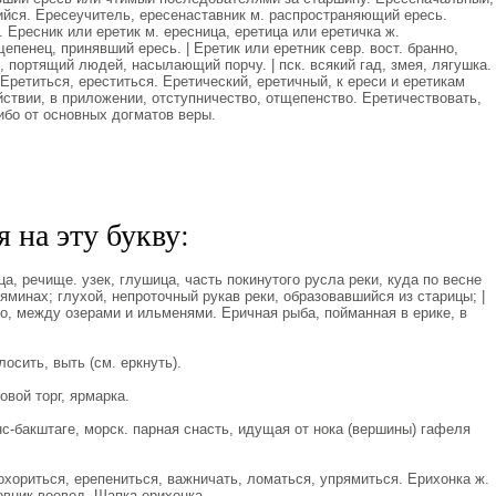
ийся. Ересеучитель, ересенаставник м. распространяющий ересь.
 Ересник или еретик м. ересница, еретица или еретичка ж.
щепенец, принявший ересь. | Еретик или еретник севр. вост. бранно,
, портящий людей, насылающий порчу. | пск. всякий гад, змея, лягушка.
 Еретиться, ереститься. Еретический, еретичный, к ереси и еретикам
йствии, в приложении, отступничество, отщепенство. Еретичествовать,
ибо от основных догматов веры.
 на эту букву:
ца, речище. узек, глушица, часть покинутого русла реки, куда по весне
яминах; глухой, непроточный рукав реки, образовавшийся из старицы; |
еро, между озерами и ильменями. Еричная рыба, пойманная в ерике, в
осить, выть (см. еркнуть).
овой торг, ярмарка.
-бакштаге, морск. парная снасть, идущая от нока (вершины) гафеля
ориться, ерепениться, важничать, ломаться, упрямиться. Ерихонка ж.
овник воевод. Шапка ерихонка.