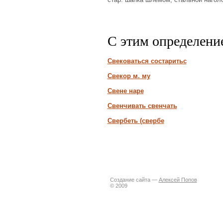
С этим определени
Свековаться состаритьс
Свекор м. му
Свене наре
Свенчивать свенчать
Свербеть (свербе
Создание сайта —
Алексей Попов
© 2009