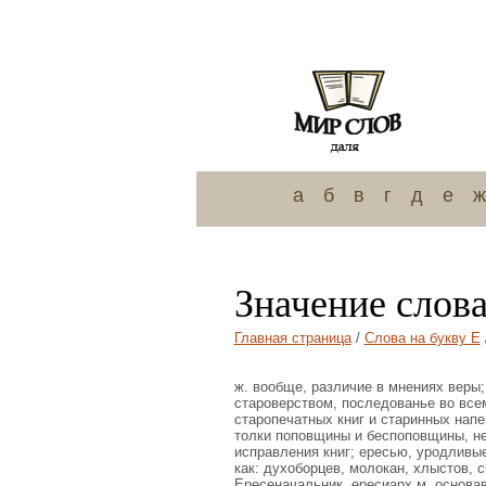
а
б
в
г
д
е
ж
Значение слова
Главная страница
/
Слова на букву Е
ж. вообще, различие в мнениях веры;
староверством, последованье во все
старопечатных книг и старинных напе
толки поповщины и беспоповщины, не
исправления книг; ересью, уродливы
как: духоборцев, молокан, хлыстов, с
Ересеначальник, ересиарх м. основа