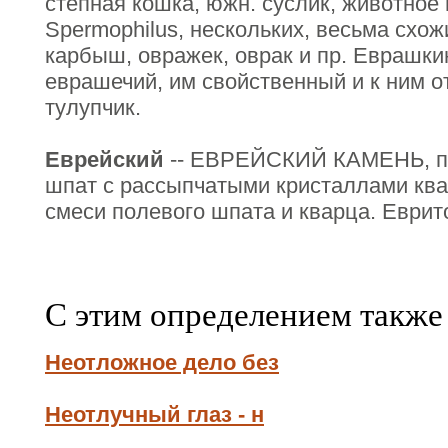
степная кошка, южн. суслик, животное 
Spermophilus, нескольких, весьма схож
карбыш, овражек, оврак и пр. Еврашк
еврашечий, им свойственный и к ним 
тулупчик.
Еврейский
-- ЕВРЕЙСКИЙ КАМЕНЬ, пи
шпат с рассыпчатыми кристаллами квар
смеси полевого шпата и кварца. Еврит
С этим определением также
Неотложное дело без
Неотлучный глаз - н