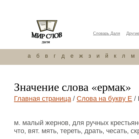
Словарь Даля
Други
а
б
в
г
д
е
ж
з
и
й
к
л
м
Значение слова «ермак»
Главная страница
/
Слова на букву Е
/
м. малый жернов, для ручных крестья
что, вят. мять, тереть, драть, чесать, ск