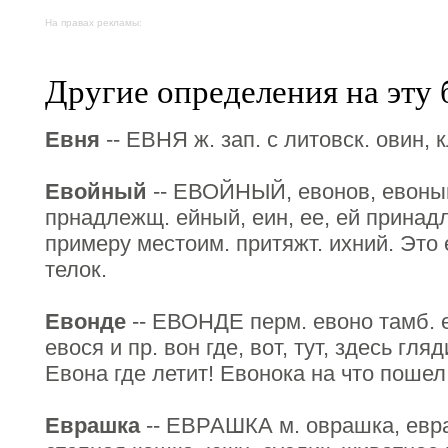
На правах рекламы:
Другие определения на эту 
Евня
-- ЕВНЯ ж. зап. с литовск. овин, 
Евойный
-- ЕВОЙНЫЙ, евонов, евоный 
прнадлежщ. ейный, еин, ее, ей принад
примеру местоим. притяжт. ихний. Это
телок.
Евонде
-- ЕВОНДЕ перм. евоно тамб. е
евося и пр. вон где, вот, тут, здесь гля
Евона где летит! Евонока на что пошел
Еврашка
-- ЕВРАШКА м. оврашка, евра