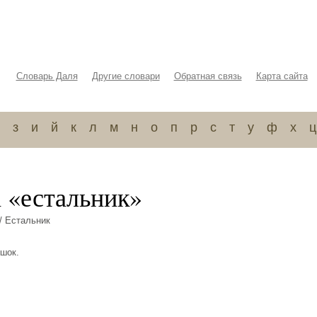
Словарь Даля
Другие словари
Обратная связь
Карта сайта
з
и
й
к
л
м
н
о
п
р
с
т
у
ф
х
ц
а «естальник»
/ Естальник
ршок.