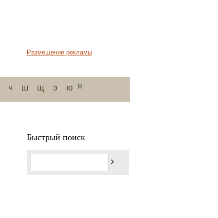
Размещение рекламы
я
ч
ш
щ
э
ю
Быстрый поиск