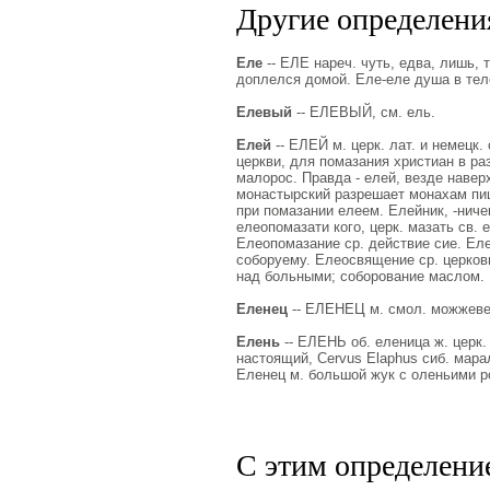
Другие определения
Еле
-- ЕЛЕ нареч. чуть, едва, лишь, т
доплелся домой. Еле-еле душа в тел
Елевый
-- ЕЛЕВЫЙ, см. ель.
Елей
-- ЕЛЕЙ м. церк. лат. и немецк
церкви, для помазания христиан в раз
малорос. Правда - елей, везде навер
монастырский разрешает монахам пищ
при помазании елеем. Елейник, -ниче
елеопомазати кого, церк. мазать св. 
Елеопомазание ср. действие сие. Еле
соборуему. Елеосвящение ср. церков
над больными; соборование маслом. 
Еленец
-- ЕЛЕНЕЦ м. смол. можжевел
Елень
-- ЕЛЕНЬ об. еленица ж. церк.
настоящий, Cervus Elaphus сиб. мара
Еленец м. большой жук с оленьими ро
С этим определени