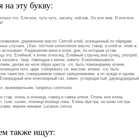
 на эту букву:
олько что. Еле-еле, чуть-чуть, насилу, кой-как. Он еле жив. Я еле-еле
е!
. оливковое, деревянное масло. Святой елей, освященный по обрядам
ных случаях. | Кал. постное конопляное масло; говор. и олей м. олия ж.
х всплывает. Разрешение вина и елея, дни, по которым устав
у эту. Елейный, к елею относящ. Елейный стручец или сучец, употреб.
к калужск. твер. лампадка к иконе, кивоту. Елеопомазывати,
елеем, делая на челе образ креста. -ся, быть помазываему елеем.
освящати кого, церк. соборовать св. маслом, елеем. -ся, быть
ное таинство, совершаемое семью священниками, а по нужде и одним,
Елеородный или елеотворный газ, химич. углеродистый, двуводородный
, можжевельник, Iuniperus communis.
 и стар. олень и оленица, самец и самка оленя. Олень или елень
л, сым, сынин; оленица вообще лань. Елень быстра, не коню сестра.
гами, вернее емками: Lucanus cervus.
ем также ищут: