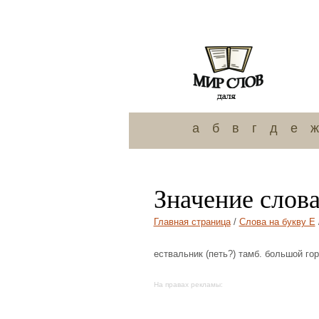
а
б
в
г
д
е
ж
Значение слов
Главная страница
/
Слова на букву Е
ествальник (петь?) тамб. большой го
На правах рекламы: