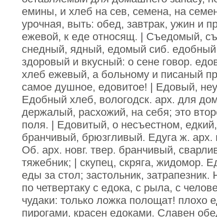
емины, и хлеб на сев, семена, на семен
урочная, выть: обед, завтрак, ужин и 
ежевой, к еде относящ. | Съедомый, с
снедный, ядный, едомый сиб. едобный 
здоровый и вкусный: о сене говор. едо
хлеб ежевый, а больному и писаный пр
самое душное, едовитое! | Едовый, не
Едобный хлеб, вологодск. арх. для д
держалый, расхожий, на себя; это вто
поля. | Едовитый, о несъестном, едкий,
бранчивый, брюзгливый. Едуга ж. арх. п
Об. арх. новг. твер. бранчивый, сварл
тяжебник; | скупец, скряга, жидомор. Е
еды за стол; застольник, затрапезник.
по четвертаку с едока, с рыла, с челов
чудаки: только ложка полощат! плохо е
пирогами, красен едоками. Славен обе