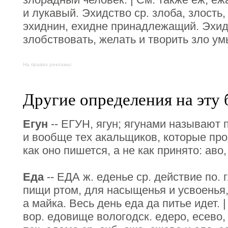
и лукавый. Эхидство ср. злоба, злость,
эхиднин, ехидне принадлежащий. Эхид
злобствовать, желать и творить зло у
На правах рекламы:
Другие определения на эту 
Егун
-- ЕГУН, ягун; ягунами называют 
и вообще тех акальщиков, которые прои
как оно пишется, а не как принято: аво,
Еда
-- ЕДА ж. еденье ср. действие по. г
пищи ртом, для насыщенья и усвоенья,
а майка. Весь день еда да питье идет. | 
вор. едовище вологодск. едеро, есево, 