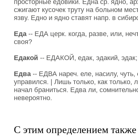
просторные едовики. Една ср. ядно, арх
сжигают кусочек труту на больном мес
язву. Едно и ядно ставят напр. в сибир
Еда
-- ЕДА церк. когда, разве, или, не
своя?
Едакой
-- ЕДАКОЙ, едак, эдакий, эдак; 
Едва
-- ЕДВА нареч. еле, насилу, чуть,
управился. | Лишь только, как только, 
начал браниться. Едва ли, сомнительн
невероятно.
С этим определением также