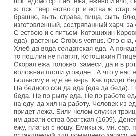
пск. едомо ср. сиб. ежа, ежево и ело, се
ж. пск. твер. ество ср. и ества ж. стар.
брашно, выть, страва, пища, сыть, блю
изготовленный, состряпанный харч; за 
С ествою и с питьем. Котошихин Коров
еда), растенье Orobus vernus. Ото сна,
Хлеб да вода солдатская еда. А понад
то пошлин не платят, Котошихин Птице
Скорая ежа толокно: замеси, да и в ро
воложная плоти угождает. А что у нас 
Больному в еде не верь. Как придет бед
На бедного сон да еда (еда да беда). 
беда. Не по рылу еда. Не по работе ед
на еду, да хил на работу. Человек из 
придет лежа. Били челом служки троицк
им давати ества братская (1609). Денег
ежу, платья с ношу. Емикы ж. мн. сар. п
оставляемый для домашнего запасу, н