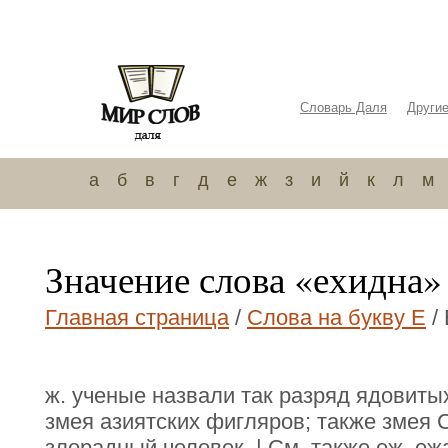
Словарь Даля
Други
а
б
в
г
д
е
ж
з
и
й
к
л
м
Значение слова «ехидна»
Главная страница
/
Слова на букву Е
/
ж. ученые назвали так разряд ядовитых
змея азиятских фигляров; также змея Co
злорадный человек. | См. также еж, еж