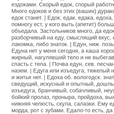
ездоками. Скорый едок, спорый работн
Много едоков и без этих (ваших) дурак
едок станет. | Едок, едак, едака, едоха,
помногу ест, у кого выть (апетит) боль
объедала. Застольников много, да едока
разборчивый на еду, смыслящий вкус, 
лакомка, либо знаток. | Едун, ниж. позы
Едуна нет у меня сегодня, а каша хорош
жирный, нагулявший тело и не выбега
спасть с тела. | Почва едун, сев. песч
назем. | Едуга или изъедуга, тяжелый 
и житья нет. | Едоха об. вологодск. зна
сведущий, искусный и опытный, дошлый,
изъедуга, бранчивый, собачливый, неуж
бойкий пролаз, проныра, пройдоха, выж
нижняя челюсть, скула, салазки. Ему е
морда, рот с зубами. Едало-то есть, да