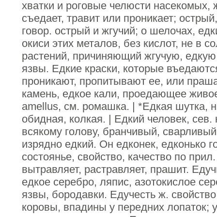
хватки и роговые челюсти насекомых, ж
съедает, травит или проникает; острый,
говор. острый и жгучий; о шелочах, едк
окиси этих металов, без кислот, не в со
растений, причиняющий жгучую, едкую,
язвы. Едкие краски, которые въедаются
проникают, пропитывают ее, или прашат
камень, едкое кали, проедающее живое 
amellus, см. ромашка. | *Едкая шутка,
обидная, колкая. | Едкий человек, сев. 
всякому голову, бранчивый, сварливый
изрядно едкий. Он едконек, едконько го
состоянье, свойство, качество по прил.
вытравляет, растравляет, прашит. Едуч
едкое серебро, ляпис, азотокислое се
язвы, бородавки. Едучесть ж. свойство
коровы, впадины у передних лопаток; 