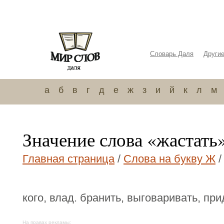
Словарь Даля
Други
а
б
в
г
д
е
ж
з
и
й
к
л
м
Значение слова «жастать
Главная страница
/
Слова на букву Ж
/
кого, влад. бранить, выговаривать, при
На правах рекламы: