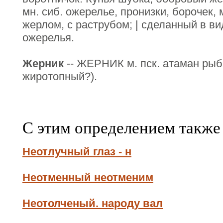
мн. сиб. ожерелье, пронизки, борочек,
жерлом, с раструбом; | сделанный в ви
ожерелья.
Жерник
-- ЖЕРНИК м. пск. атаман рыбн
жиротопный?).
С этим определением также
Неотлучный глаз - н
Неотменный неотменим
Неотолченый. народу вал