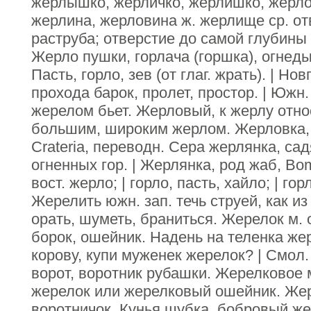
жерлышко, жерличко, жерлишко, жерлов
жерлина, жерловина ж. жерлище ср. от
раструба; отверстие до самой глубины 
Жерло пушки, горлача (горшка), огнеды
Пасть, горло, зев (от глаг. жрать). | Но
прохода барок, пролет, простор. | Южн.
жерелом бьет. Жерловый, к жерлу отн
большим, широким жерлом. Жерловка, 
Crateria, переводн. Сера жерлянка, са
огненных гор. | Жерлянка, род жаб, Bo
вост. жерло; | горло, пасть, хайло; | гор
Жерелить южн. зап. течь струей, как из 
орать, шуметь, браниться. Жерелок м.
борок, ошейник. Надень на теленка же
корову, купи муженек жерелок? | Смол.
ворот, воротник рубашки. Жерелковое 
жерелок или жерелковый ошейник. Жер
воротничок. Кунья шубка, бобровый же