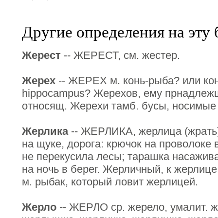
Другие определения на эту 
Жерест
-- ЖЕРЕСТ, см. жестер.
Жерех
-- ЖЕРЕХ м. конь-рыба? или кон
hippocampus? Жерехов, ему прнадлеж
относящ. Жерехи тамб. бусы, носимые
Жерлика
-- ЖЕРЛИКА, жерлица (жрать)
на щуке, дорога: крючок на проволоке
не перекусила лесы; тарашка насажива
на ночь в берег. Жерличный, к жерлиц
м. рыбак, который ловит жерлицей.
Жерло
-- ЖЕРЛО ср. жерело, умалит. ж