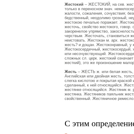
Жестокий
-- ЖЕСТОКИЙ, на сев. жестк
только в переносном знач. немилосе
жалости, сожаления, сочувствия; бе
бедственный, неодолимо грозный, не
жестокою печалью поражает. Жестокий
жесточь, свойство жестокого, говор. 
закоренелое упрямство, закоснелость
черствым. Жесточать, становиться же
неистовать. Жестокан м. арх. жестоко
жесть? и дощан. Жестоконравный, у к
Жестокосердечный, жестокосердый, 
или несочувствующий. Жестокосердеч
сложных сл. церк. жестокий означает
жесткий), это же произношение малоро
Жесть
-- ЖЕСТЬ ж. или белая жесть,
Английская или двойная жесть, толс
слегка кислотою и покрытая краской 
сделанный, к ней относящийся. Жестя
жестянке относящийся. Жестяник м. 
жестянка. Жестяников паяльник жес
свойственный. Жестяничное ремесло
С этим определени