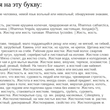
 на эту букву:
е человека, немой язык вольный или невольный; обнаружение знаками,
ть, растение крушина колючая, придорожная игла, Rhamnus catharctica,
ина; | Rhamnus frngula, крушина хрупкая, настоящая, болдак(н?),
. Жестер или жесть таловая. Rhamnus lycioides. | Жесть, жость.
.
аве, твердый, мало поддающийся резцу или ножу; не мягкий, не гибкий,
й, загрубелый. Камень этот жесток, но хрупок, не крепок. Щетина жестче
а трескается на сгибе. Рабочие руки жестки. Жесткий волос сварлив
ый чугун, хрупкий, серебристый и листоватый на изломе. Жесткое слово
. Мягко стелет, да жестко спать. Жесткая вода, ключевая и колодезная, 
я чая и для мытья мылом. Жесткое вино, вязучее, терпкое, оскомистое. |
рый, резвый, бойкий. На тихого Бог нашлет, а жосткий сам набежит.
ньшей степени. Жесткохонек, -шенек, вовсе или весьма жесткий.
ого. Жесткость ж. жестость, жестель ниж. жестота арх. жесточь,
сего, что жестко; суровость людей или погоды, чрезмерная строгость,
молимость. Жестота и жесточь иногда означ. самый предмет; жестель ж.
няя трава в поле; жесткая говядина; жесткая, мерзлая дорога, колоть,
чва, где подзем или подпочва одна глина без извести. Жестить что,
 жестнуть, становиться жестким, твердеть, грубеть, суроветь.
 жестка. Жесткокрылые сущ. ср. мн. разряд насекомых, Coleoptera, у
. Жестколиственный, на чем листья жестки. Жестколистник м. растен.
рствый, диконравный. Жестконравие, свойство это. Жесткоплодник м.