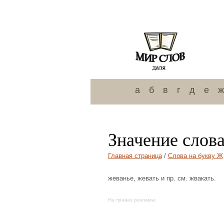
а
б
в
г
д
е
ж
Значение слов
Главная страница
/
Слова на букву Ж
жеванье, жевать и пр. см. жвакать.
На правах рекламы: