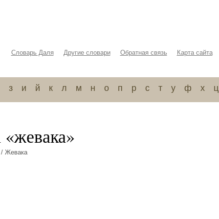
Словарь Даля
Другие словари
Обратная связь
Карта сайта
з
и
й
к
л
м
н
о
п
р
с
т
у
ф
х
ц
а «жевака»
/ Жевака