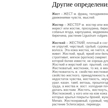
Другие определения
Жест
-- ЖЕСТ м. франц. телодвижени
движениями чувств, мыслей.
Жестер
-- ЖЕСТЕР м. жостер или жес
жерест или жостик, проскурина, бирюч
собачья ягода, карлушина, медвежина
бирючина, растение Ligustrum vulgare
Жесткий
-- ЖЕСТКИЙ, плотный в сост
не упругий; черствый, грубый, суровы
волоса. Эта кожа жестка, не гнется, 
живет. Жесткий, ярый, яркий или бел
строптивит, мягкое (кроткое) смиряет
которой более извести; не хороша дл
Жосткий и жерсткий зап. прыткий, ско
Жестковатый, жестконек, то же, в ме
Жестковатость ж. свойство жестковат
свойство жесткого, принадлежность в
недостаток чувства, жестокость, неу
урал.-казач. тамб. ветошь, прошлогод
груда, а жества ж. вост. холодная по
делать жестким. Жестеть, жесткнуть,
Жесткокожий, у кого или на ком кожа
которых крылья покрыты броней, жуки
Menais. Жестконравный, суровый, че
растение Sclerocarpus, переводн.