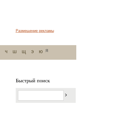
Размещение рекламы
я
ч
ш
щ
э
ю
Быстрый поиск