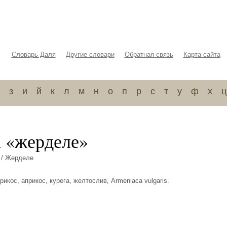
Словарь Даля
Другие словари
Обратная связь
Карта сайта
з
и
й
к
л
м
н
о
п
р
с
т
у
ф
х
ц
а «жерделе»
/ Жерделе
икос, априкос, курега, желтослив, Armeniaca vulgaris.