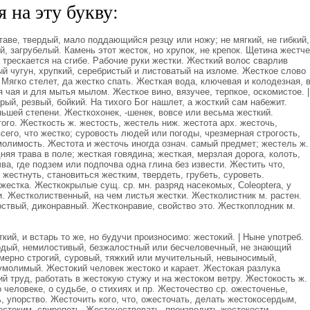
 на эту букву:
аве, твердый, мало поддающийся резцу или ножу; не мягкий, не гибкий,
й, загрубелый. Камень этот жесток, но хрупок, не крепок. Щетина жестче
а трескается на сгибе. Рабочие руки жестки. Жесткий волос сварлив
ый чугун, хрупкий, серебристый и листоватый на изломе. Жесткое слово
. Мягко стелет, да жестко спать. Жесткая вода, ключевая и колодезная, 
я чая и для мытья мылом. Жесткое вино, вязучее, терпкое, оскомистое. |
рый, резвый, бойкий. На тихого Бог нашлет, а жосткий сам набежит.
ньшей степени. Жесткохонек, -шенек, вовсе или весьма жесткий.
ого. Жесткость ж. жестость, жестель ниж. жестота арх. жесточь,
сего, что жестко; суровость людей или погоды, чрезмерная строгость,
молимость. Жестота и жесточь иногда означ. самый предмет; жестель ж.
няя трава в поле; жесткая говядина; жесткая, мерзлая дорога, колоть,
чва, где подзем или подпочва одна глина без извести. Жестить что,
 жестнуть, становиться жестким, твердеть, грубеть, суроветь.
 жестка. Жесткокрылые сущ. ср. мн. разряд насекомых, Coleoptera, у
. Жестколиственный, на чем листья жестки. Жестколистник м. растен.
рствый, диконравный. Жестконравие, свойство это. Жесткоплодник м.
ий, и встарь то же, но будучи произносимо: жестокий. | Ныне употреб.
рдый, немилостивый, безжалостный или бесчеловечный, не знающий
змерно строгий, суровый, тяжкий или мучительный, невыносимый,
умолимый. Жестокий человек жестоко и карает. Жестокая разлука
 труд, работать в жестокую стужу и на жестоком ветру. Жестокость ж.
о человеке, о судьбе, о стихиях и пр. Жесточество ср. ожесточенье,
, упорство. Жесточить кого, что, ожесточать, делать жестокосердым,
стоким, свирепеть. Жесточествовать, производить жестокости,