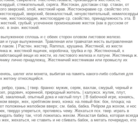
сердый, стяжательный, скряга. Жестокан, достакан стар. стакан, от
ого зверский, злой, жестокий нрав. Жестоконравие ср. свойство это.
жестосердый, зверский, безжалостный, нечувствительный, немилосерды
ие, жестокосердие, жестосердие ср. свойство, принадлежность эта. В
 жесткий, грубый; усеченное произношение жесток (как в русском от
с. в знач. жестокий.
 вылуженное сплошь и с обеих сторон оловом листовое железо.
тая и гуще вылуженная. Травленая или травчатая жесть вытравленная
и лаком. | Растен. жестер, Ramnus, крушина. Жестяной, из жести
нка ж. жестяной ящичек, коробочка, трубка и пр. Жестяночный, к
работающий вещи из жести, из листового железа и латуни. Жестяница ж.
тянику лично прнадлежщ. Жестяничий жестяникам или промыслу их
.
енязь, шелег или монета, выбитая на память какого-либо события для
 к жетону относящийся.
 ребро, грань; | твер. бранно: мужик, серяк, вахлак, смурый, черный и
ил, родович, коренной, природный житель. | калужск. жулик, плут,
й, закаленый, опытный дока и наглый плут. | В бабочной игре, конаясь,
ком вверх, жех, хребтиком вниз, конка: на левый бок: бок, плоцка; на
т положенье желобком вверх; см. баба, бабка. Ребром да жохом, и нос
к, твердо упереться, противясь чему. Жехаться пск. твер. играть в
 кидать бабку так, чтоб ложилась жехом. Жехастая бабка, которая всегда
жех, жехаться, не ставить и не сбивать бабок, а метать почередно, кто