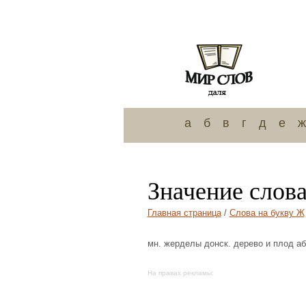
а
б
в
г
д
е
ж
Значение слов
Главная страница
/
Слова на букву Ж
мн. жерделы донск. дерево и плод абр
На правах рекламы: