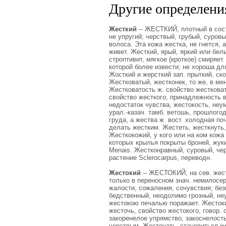
Другие определения
Жесткий
-- ЖЕСТКИЙ, плотный в сост
не упругий; черствый, грубый, суровы
волоса. Эта кожа жестка, не гнется, 
живет. Жесткий, ярый, яркий или бел
строптивит, мягкое (кроткое) смиряет
которой более извести; не хороша дл
Жосткий и жерсткий зап. прыткий, ско
Жестковатый, жестконек, то же, в ме
Жестковатость ж. свойство жестковат
свойство жесткого, принадлежность в
недостаток чувства, жестокость, неу
урал.-казач. тамб. ветошь, прошлогод
груда, а жества ж. вост. холодная по
делать жестким. Жестеть, жесткнуть,
Жесткокожий, у кого или на ком кожа
которых крылья покрыты броней, жуки
Menais. Жестконравный, суровый, че
растение Sclerocarpus, переводн.
Жестокий
-- ЖЕСТОКИЙ, на сев. жестк
только в переносном знач. немилосе
жалости, сожаления, сочувствия; бе
бедственный, неодолимо грозный, не
жестокою печалью поражает. Жестокий
жесточь, свойство жестокого, говор. 
закоренелое упрямство, закоснелость
черствым. Жесточать, становиться же