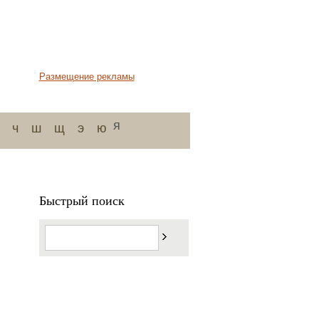
Размещение рекламы
я
ч
ш
щ
э
ю
Быстрый поиск