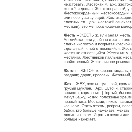
неистовать. Жестокан м. арх. жестоко
жесть? и дощан. Жестоконравный, у к
Жестокосердечный, жестокосердый, 
или несочувствующий. Жестокосердеч
сложных сл. церк. жестокий означает
жесткий), это же произношение малоро
Жесть
-- ЖЕСТЬ ж. или белая жесть,
Английская или двойная жесть, толс
слегка кислотою и покрытая краской 
сделанный, к ней относящийся. Жестя
жестянке относящийся. Жестяник м. 
жестянка. Жестяников паяльник жес
свойственный. Жестяничное ремесло
Жетон
-- ЖЕТОН м. франц. медаль, п
раздачи; дарик, бросовик. Жетонный,
Жех
-- ЖЕХ, жох м. тул. край, кромка,
грубый мужлан. | Арх. шуточн. старож
воришка, карманник. | Тертый, бывалы
мечут бабку, козну: положенье хребти
правый ника. Местами, никою называю
копылом. Стать жехом, ребром, попере
бабки, кто больше нажехает; жехать,
ложится жехом. Играть в жешки или в 
больше нажехает.