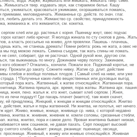
 слякоть, вода. Жа(же, жа)мыхать или жмыкать, жмыхать твер. симб.
ть. Жемыхаться твер. издавать звук, как стираемое белье. Кашу
ться, ужиматься, красоваться ужимками, охорашиваться ломаясь,
приемами, миловидничать. Жеманенье ср. действ. по знач. глаг.
я, любить делать это. Жеманство ср. свойство, принадлежность
а, жеманиха ж. кто жеманится, см. кокетка.
 серпом хлеб или др. растенья с корня. Пшеницу жнут, овес подчас
а горох катают либо крючат. Я молода жинала по сту снопов в день. Жат
нопов, а класть россыпью на жниво, для провялки. Пашешь - плачешь,
будешь жать, не станешь дремать! Помни ребята: рожь не жата, а овес не
 а мы под межою лежать. Семена съедим, так жать спины не ломать.
е не сеял, собирает, где не расточал. Одной рукой жни, другою спи.
ься, так выжинаешь по многу. Дожинаем черву полосу. Зажинаем,
 кого обожнет? Отжались, кончили. Пожали все. Поджинай коротье, не
ежу. Прожали до закату. Сожните нивку. Жатие ср. длит. действие
 нивы хлебов и вообще полевых плодов. | Самый хлеб на ниве, или уже
, страда. | *Полученье каких-либо вещественных или духовцых выгод.
который пора жать. Жатвенный, к жатве относящийся. Жатвенная пора.
нитница. Жатвина пришла, арх. время, пора жатвы. Жатвина арх. пашня
ица, жнея, пенз. жалья ж. кто жнет, сымает хлеб серпом. | Жнея,
о из печи подадут! Где пахарь плачет (мается), там жнея скачет,
му, ей прнадлежщ. Жнецкий, к жнецам и жницам относящийся. Жнитво
ач. действия, жатья и поры жатвенной. Ни жнитва, ни полотья, нет ничего.
ж идет. Жниво, жнивье, жнище, жнивище ср. нива, с которой недавно
итвина, жнитва ж. жнивник, жневник м. комли соломы, срезанные стебли,
зап. жатва, жнитво, пора и самое дело. Яровая жнитвина бывает низкая,
набивается меж сошников, не давая пахать. Серп покидает высокий
оду снятого хлеба, бывает: ржище, ржанище: пшенище; овсище,
ще: просянище. Жнивный, к жниву или жнивью относящийся. Жнивная