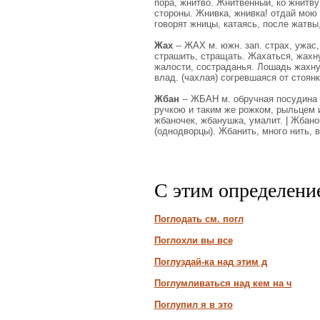
пора, жнитво. Жнитвенный, ко жнитву
стороны. Жнивка, жнивка! отдай мою с
говорят жницы, катаясь, после жатвы,
Жах
-- ЖАХ м. южн. зап. страх, ужас,
страшить, стращать. Жахаться, жахну
жалости, состраданья. Лошадь жахну
влад. (чахлая) согревшаяся от стоянк
Жбан
-- ЖБАН м. обручная посудина 
ручкою и таким же рожком, рыльцем и
жбаночек, жбанушка, умалит. | Жбанок
(однодворцы). Жбанить, много нить, 
С этим определени
Поглодать см. погл
Поглохли вы все
Поглуздай-ка над этим д
Поглумливаться над кем на ч
Поглупил я в это