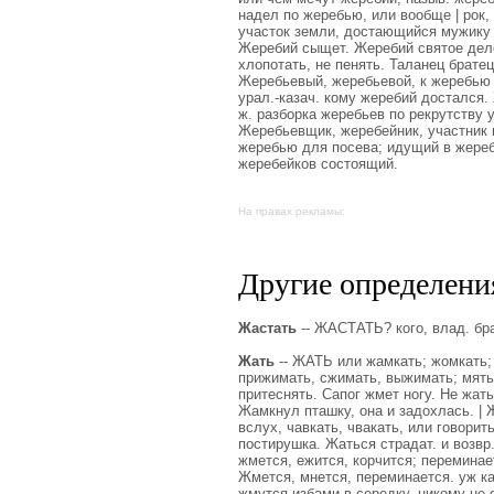
надел по жеребью, или вообще | рок,
участок земли, достающийся мужику 
Жеребий сыщет. Жеребий святое дело
хлопотать, не пенять. Таланец брате
Жеребьевый, жеребьевой, к жеребью 
урал.-казач. кому жеребий достался.
ж. разборка жеребьев по рекрутству у
Жеребьевщик, жеребейник, участник в
жеребью для посева; идущий в жеребе
жеребейков состоящий.
На правах рекламы:
Другие определения
Жастать
-- ЖАСТАТЬ? кого, влад. бра
Жать
-- ЖАТЬ или жамкать; жомкать; 
прижимать, сжимать, выжимать; мять, 
притеснять. Сапог жмет ногу. Не жать,
Жамкнул пташку, она и задохлась. | Ж
вслух, чавкать, чвакать, или говорит
постирушка. Жаться страдат. и возвр
жмется, ежится, корчится; переминае
Жмется, мнется, переминается. уж как
жмутся избами в середку, никому не 