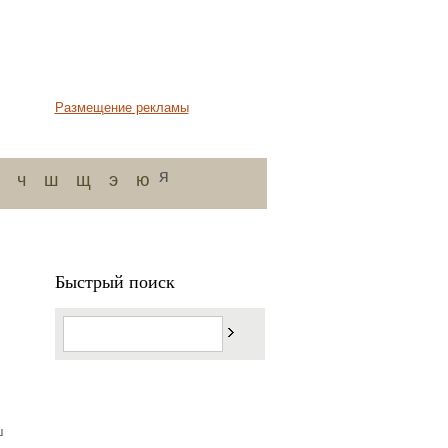
Размещение рекламы
я
ч
ш
щ
э
ю
Быстрый поиск
ш