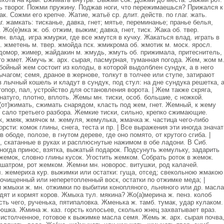
ь творог. Пожми пружину. Поджав ноги, что пережимаешься? Прижался к
. Сожми его крепче. Жатие, жатьё ср. длит. действ. по глаг. жать.
г. жамкать: тисканье, давка, гнет; мятье, переминанье; пранье белья,
 Жо(е)мка ж. об. отжим, выжим; давка, гнет, тиск. Жака об. твер.
. влад. игра жмурки, где все жмутся в кучку. Жакаться влад. играть в
. жметень м. твер. жмойда пск. жмикрома об. жмотик м. моск. яросл.
идомор, жимер, жайдакин м. жмудь, жмуть об. прижимала, притеснитель,
о жмет. Жмучь ж. арх. сырая, пасмурная, туманная погода. Жем, жом м
ойный жем состоит из колоды, в которой выдолблен сундук, а в него
чагом; семя, драное в жернове, толкут в толчее или ступе, затирают
в лычный кошель и кладут в сундук, под стул: на дне сундука решетка, 
опор, пал, устройство для остановления ворота. | Жем также скряга,
 натуго, плотно, вплоть. Жемы мн. тиски, особ. большие, с ножкой.
от)жимать, сжимать снарядом, класть под жем, гнет. Жемный, к жему
сало третьего разбора. Жемкие тиски, сильно, крепко сжимающие.
, жмяк, жмячок м. жемуля, жемулька, жмачка ж. частица чего-либо
горсти: комок глины, снега, теста и пр. | Все выражения эти иногда значат
в ободе, полозе, в гнутом дереве, где оно помято, от крутого сгиба. |
, скатанные в руках и расплюснутые нажимом в обе ладони. В Сиб.
ногда принос, взятка, выжатый подарок. Подсунуть жемульку, задарить
 жемок, словно глины кусок. Угостить жемком. Собрать роток в жемок.
шатром, рот жемком. Жемни мн. новорос. витушки, род калачей.
л. жемериха кур. выжимки или остатки: гуща, отсед; свекольною жмакою
неочищенный или неперетопленный воск, остатки по отжимке меда; |
и жмыхи ж. мн. отжимки по выбитии конопляного, льняного или др. масла
дят и кормят коров. Жмыха тул. мякина? Жо(а)мерина ж. пенз. колоб
ть чего, рученька, пятипаловка. Жменька ж. тамб. тумак, удар кулаком.
юшка. Жмина ж. каз. горсть колосьев, сколько жнец захватывает враз.
истолченное, готовое к выжимке масла семя. Жемь ж. арх. сырая почва