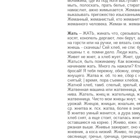
мочижина, где из под ноги выступает
мыть, полоскать, прать белье, стира
намаслил, ажно жимыхается. Жемани
выказывать пригожество изысканными 
Жеманный, жеманистый, кто жеманитс
жеманного человека. Жеман м. жеманк
Жать
-- ЖАТЬ, жинать что, срезывать
косят, конопель дергают, лен берут, 
на горсти или на ручки, не вязать с
жнешь - скачешь! Сей хлеб, не спи: 
кошены т. е. помни дело. Люди жать,
Живет не жнет, а хлеб жует. Жнет, гд
Жаться, быть пожинаему. Как вожнеш
начинаем жать. Много ль нажали? Кто
бросай! Я тебя пережну, обожну, опер
жнущего. Жатва ж. об. то же, сбор с
снятый; | время, пора съемки хлебов
Жатной хлеб, тамб. спелый, зрелый, 
Жатвенная машина или жатвенница, ж
нива. Жатель, жнец м. жательница, жн
жатвенница. Чисто мои жнецы жнут, чт
урожай. Жнецов, жницын, жнальин, е
ср. жнитва ж. пск. жатва, более в зн
В жнитво умный женится, а дура заму
хлеб снят, а еще стоит, осталась жн
оставшиеся на корню. | Жниво, южн. 
ржаная выше. Жнивье зажирает, оно 
жневник, а коса низкий. Жниво, по р
овсянище; гречье, гречица, гречани