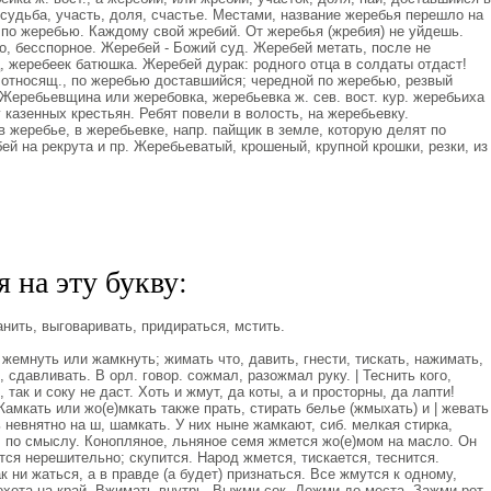
 судьба, участь, доля, счастье. Местами, название жеребья перешло на
по жеребью. Каждому свой жребий. От жеребья (жребия) не уйдешь.
, бесспорное. Жеребей - Божий суд. Жеребей метать, после не
ц, жеребеек батюшка. Жеребей дурак: родного отца в солдаты отдаст!
относящ., по жеребью доставшийся; чередной по жеребью, резвый
 Жеребьевщина или жеребовка, жеребьевка ж. сев. вост. кур. жеребьиха
 казенных крестьян. Ребят повели в волость, на жеребьевку.
 жеребье, в жеребьевке, напр. пайщик в земле, которую делят по
й на рекрута и пр. Жеребьеватый, крошеный, крупной крошки, резки, из
 на эту букву:
нить, выговаривать, придираться, мстить.
жемнуть или жамкнуть; жимать что, давить, гнести, тискать, нажимать,
сдавливать. В орл. говор. сожмал, разожмал руку. | Теснить кого,
 так и соку не даст. Хоть и жмут, да коты, а и просторны, да лапти!
амкать или жо(е)мкать также прать, стирать белье (жмыхать) и | жевать
ь невнятно на ш, шамкать. У них ныне жамкают, сиб. мелкая стирка,
. по смыслу. Конопляное, льняное семя жмется жо(е)мом на масло. Он
тся нерешительно; скупится. Народ жмется, тискается, теснится.
 ни жаться, а в правде (а будет) признаться. Все жмутся к одному,
охота на край. Вжимать внутрь. Выжми сок. Дожми до места. Зажми рот.