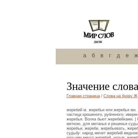
а
б
в
г
д
е
ж
Значение слов
Главная страница
/
Слова на букву Ж
жеребий м. жеребьи или жеребья мн. о
частица крошеного, рубленого; ивере
жеребья. Волка бьют жеребейками. | О
меткою, для метанья и решенья судьб
жеребьи, жереби, жеребьевать, жере
судьбу: народ мечет жеребий медною 
или чем мечут жеребий, назыв. жеребе