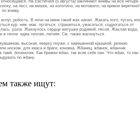
 относящийся. На Евстигнея (5 августа) заклинают жнивы на все четыре
илку, на пест, на мешок, на колотило, на мотовило, на кривое веретено!
 по жниву.
 испуг, робость. В ночи на мине такой жах напал. Жахать кого, пугать ил
ться кур. ниж.-мак. пугаться, страшиться, ужасаться; содрогаться от
лась, ушла. Жахнулось сердце матушки родимой, песня. Жахлая вода,
и в тепле: едва теплая, летняя. См. также жаскнуться.
кувшином, высокая, кверху поуже, с навешенной крышкой, резною
ли носком, для кваса и браги; коновка. Жбанец, жбанок, жбанчик.
 тамб. боченочек. Как бражки жбан, так всяк себе пан. Что жбан, то пан
выдувать по жбану.
ем также ищут: