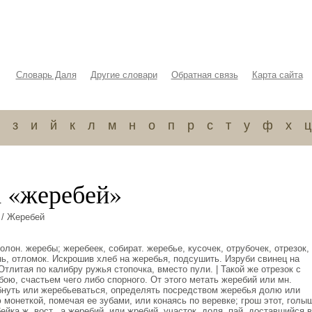
Словарь Даля
Другие словари
Обратная связь
Карта сайта
з
и
й
к
л
м
н
о
п
р
с
т
у
ф
х
ц
а «жеребей»
/ Жеребей
лон. жеребы; жеребеек, собират. жеребье, кусочек, отрубочек, отрезок,
нь, отломок. Искрошив хлеб на жеребья, подсушить. Изруби свинец на
тлитая по калибру ружья стопочка, вместо пули. | Такой же отрезок с
ою, счастьем чего либо спорного. От этого метать жеребий или мн.
бнуть или жеребьеваться, определять посредством жеребья долю или
монеткой, помечая ее зубами, или конаясь по веревке; грош этот, голы
йка ж. вост., а жеребий, или жребий, участок, доля, пай, доставшийся в