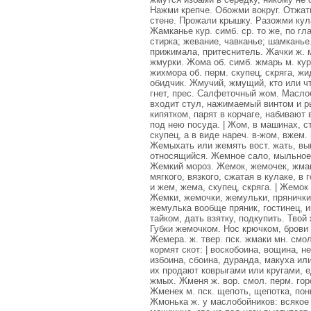
Нажми крепче. Обожми вокруг. Отжат
стене. Прожали крышку. Разожми кулак
Жамканье кур. симб. ср. то же, по гла
стирка; жевание, чавканье; шамканье.
прижимала, притеснитель. Жачки ж. мн
жмурки. Жома об. симб. жмарь м. кур
жихмора об. перм. скупец, скряга, ж
обидчик. Жмучий, жмущий, кто или чт
гнет, прес. Салфеточный жом. Маслоб
входит стул, нажимаемый винтом и ры
кипятком, парят в корчаге, набивают 
под нею посуда. | Жом, в машинах, ст
скупец, а в виде нареч. в-жом, вжем.
Жемыхать или жемять вост. жать, вы(
относящийся. Жемное сало, мыльное 
Жемкий мороз. Жемок, жемочек, жмак
мягкого, вязкого, сжатая в кулаке, в 
и жем, жема, скупец, скряга. | Жемок 
Жемки, жемочки, жемульки, прянички
жемулька вообще пряник, гостинец, и
тайком, дать взятку, подкупить. Твой
Губки жемочком. Нос крючком, брови 
Жемера. ж. твер. пск. жмаки мн. смо
кормят скот: | воскобоина, вощина, 
избоина, сбоина, дуранда, макуха ил
их продают коврыгами или кругами, е
жмых. Жменя ж. вор. смол. перм. горс
Жменек м. пск. щепоть, щепотка, пон
Жмонька ж. у маслобойников: всякое 