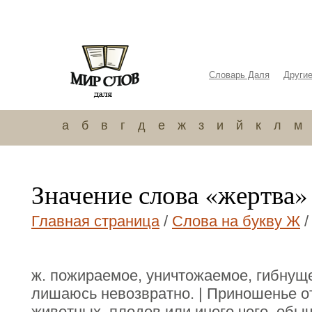
Словарь Даля
Други
а
б
в
г
д
е
ж
з
и
й
к
л
м
Значение слова «жертва»
Главная страница
/
Слова на букву Ж
/
ж. пожираемое, уничтожаемое, гибнуще
лишаюсь невозвратно. | Приношенье о
животных, плодов или иного чего, обыч