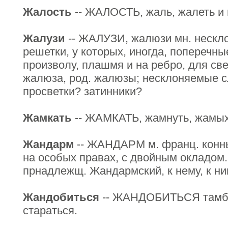
Жалость
-- ЖАЛОСТЬ, жаль, жалеть и п
Жалузи
-- ЖАЛУЗИ, жалюзи мн. нескло
решетки, у которых, иногда, поперечны
произволу, плашмя и на ребро, для све
жалюза, род. жалюзы; несклоняемые с
просветки? затинники?
Жамкать
-- ЖАМКАТЬ, жамнуть, жамыхат
Жандарм
-- ЖАНДАРМ м. франц. конны
на особых правах, с двойным окладом
прнадлежщ. Жандармский, к нему, к н
Жандобиться
-- ЖАНДОБИТЬСЯ тамб. 
стараться.