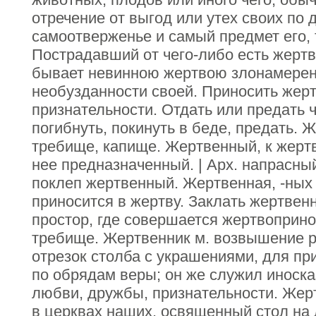
отречение от выгод или утех своих по д
самоотверженье и самый предмет его, т
Пострадавший от чего-либо есть жертв
бывает невинною жертвою злонамеренн
необузданности своей. Приносить жертв
признательности. Отдать или предать чт
погибнуть, покинуть в беде, предать. 
требище, капище. Жертвенный, к жерт
нее предназначенный. | Арх. напрасны
поклеп жертвенный. Жертвенная, -ных с
приносится в жертву. Заклать жертвенн
простор, где совершается жертвоприн
требище. Жертвенник м. возвышение ра
отрезок столба с украшениями, для пр
по обрядам веры; он же служил иноск
любви, дружбы, признательности. Жерт
в церквах наших, освященный стол на 