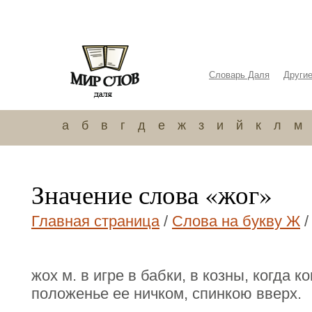
Словарь Даля
Други
а
б
в
г
д
е
ж
з
и
й
к
л
м
Значение слова «жог»
Главная страница
/
Слова на букву Ж
/
жох м. в игре в бабки, в козны, когда 
положенье ее ничком, спинкою вверх.