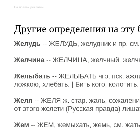
На правах рекламы:
Другие определения на эту 
Желудь
-- ЖЕЛУДЬ, желудник и пр. см.
Желчина
-- ЖЕЛЧИНА, желчный, желчь 
Желыбать
-- ЖЕЛЫБАТЬ чго, пск. ажли
ложкою, хлебать. | Бить кого, колотить.
Желя
-- ЖЕЛЯ ж. стар. жаль, сожаление
от этого желети (Русская правда) лишат
Жем
-- ЖЕМ, жемыхать, жемь, см. жать 