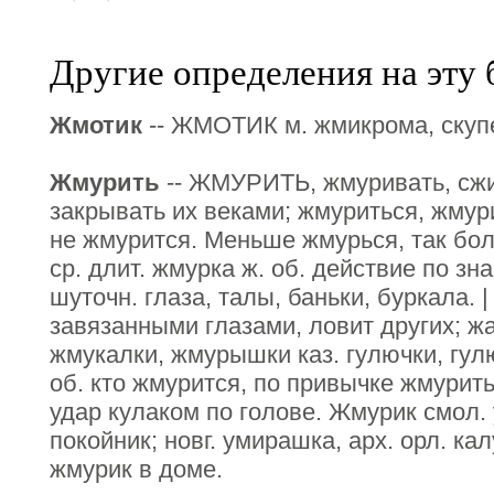
Другие определения на эту 
Жмотик
-- ЖМОТИК м. жмикрома, скупе
Жмурить
-- ЖМУРИТЬ, жмуривать, сжи
закрывать их веками; жмуриться, жмури
не жмурится. Меньше жмурься, так б
ср. длит. жмурка ж. об. действие по зна
шуточн. глаза, талы, баньки, буркала. |
завязанными глазами, ловит других; ж
жмукалки, жмурышки каз. гулючки, гул
об. кто жмурится, по привычке жмурить 
удар кулаком по голове. Жмурик смол.
покойник; новг. умирашка, арх. орл. ка
жмурик в доме.