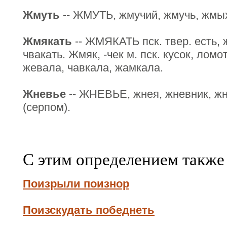
Жмуть
-- ЖМУТЬ, жмучий, жмучь, жмыхи
Жмякать
-- ЖМЯКАТЬ пск. твер. есть, 
чвакать. Жмяк, -чек м. пск. кусок, лом
жевала, чавкала, жамкала.
Жневье
-- ЖНЕВЬЕ, жнея, жневник, жни
(серпом).
С этим определением также
Поизрыли поизнор
Поизскудать победнеть