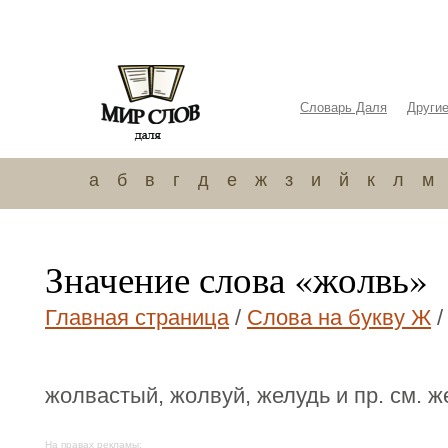
Словарь Даля
Други
а
б
в
г
д
е
ж
з
и
й
к
л
м
Значение слова «жолвь»
Главная страница
/
Слова на букву Ж
/
жолвастый, жолвуй, желудь и пр. см. ж
На правах рекламы: