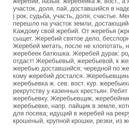
жеребий, назыв. жеребейка ж. вост., а
участок, доля, пай, доставшийся в на
| рок, судьба, участь, доля, счастье. 
перешло на участок земли, достающий
Каждому свой жребий. От жеребья (жр
сыщет. Жеребий святое дело, бесспорн
Жеребей метать, после не хлопотать, н
жеребеек батюшка. Жеребей дурак: ро
отдаст! Жеребьевый, жеребьевой, к же
жеребью доставшийся; чередной по же
кому жеребий достался. Жеребьевщин
жеребьевка ж. сев. вост. кур. жеребьи
рекрутству у казенных крестьян. Ребят
жеребьевку. Жеребьевщик, жеребейник,
жеребьевке, напр. пайщик в земле, ко
для посева; идущий в жеребей на рекр
крошеный, крупной крошки, резки, из 