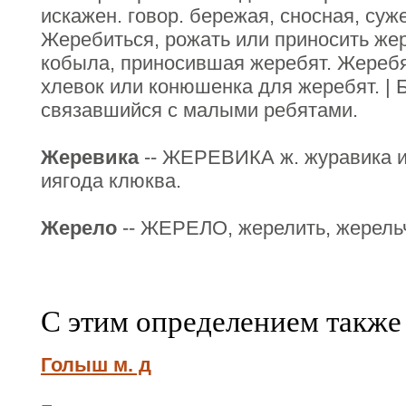
искажен. говор. бережая, сносная, суж
Жеребиться, рожать или приносить же
кобыла, приносившая жеребят. Жеребя
хлевок или конюшенка для жеребят. | Б
связавшийся с малыми ребятами.
Жеревика
-- ЖЕРЕВИКА ж. журавика и
иягода клюква.
Жерело
-- ЖЕРЕЛО, жерелить, жерельч
С этим определением также
Голыш м. д