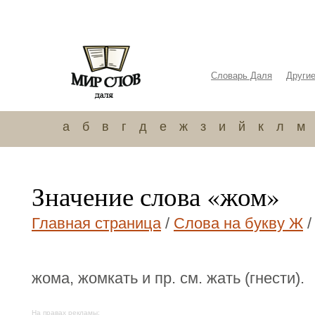
Словарь Даля
Други
а
б
в
г
д
е
ж
з
и
й
к
л
м
Значение слова «жом»
Главная страница
/
Слова на букву Ж
/
жома, жомкать и пр. см. жать (гнести).
На правах рекламы: