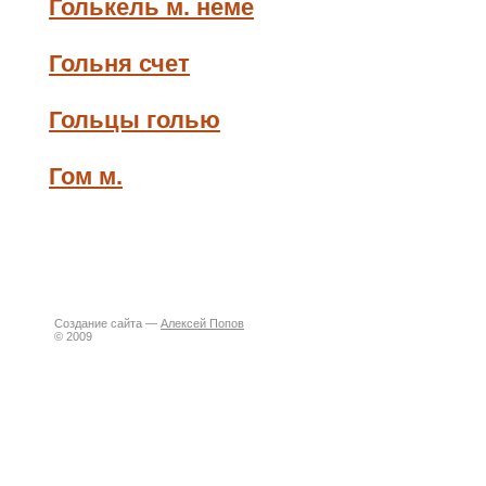
Голькель м. неме
Гольня счет
Гольцы голью
Гом м.
Создание сайта —
Алексей Попов
© 2009