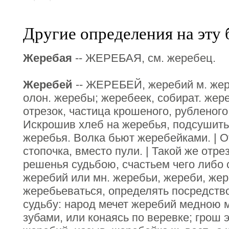
Другие определения на эту 
Жеребая
-- ЖЕРЕБАЯ, см. жеребец.
Жеребей
-- ЖЕРЕБЕЙ, жеребий м. жер
олон. жеребы; жеребеек, собират. жере
отрезок, частица крошеного, рубленого
Искрошив хлеб на жеребья, подсушить
жеребья. Волка бьют жеребейками. | О
стопочка, вместо пули. | Такой же отре
решенья судьбою, счастьем чего либо с
жеребий или мн. жеребьи, жереби, жер
жеребьеваться, определять посредств
судьбу: народ мечет жеребий медною м
зубами, или конаясь по веревке; грош 