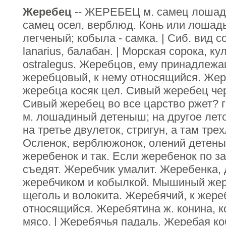
Жеребец
-- ЖЕРЕБЕЦ м. самец лошадь
самец осел, верблюд. Конь или лошадь
легченый; кобыла - самка. | Сиб. вид с
lanarius, балабан. | Морская сорока, к
ostralegus. Жеребцов, ему принадлежа
жеребцовый, к нему относящийся. Жер
жеребца косяк цел. Сивый жеребец чер
Сивый жеребец во все царство ржет? 
м. лошадиный детеныш; на другое лето
на третье двулеток, стригун, а там трех
Осленок, верблюжонок, олений детены
жеребенок и так. Если жеребенок по за
съедят. Жеребчик умалит. Жеребенка, 
жеребчиком и кобылкой. Мышиный жер
щеголь и волокита. Жеребячий, к жере
относящийся. Жеребятина ж. конина, к
мясо. | Жеребячья падаль. Жеребая к