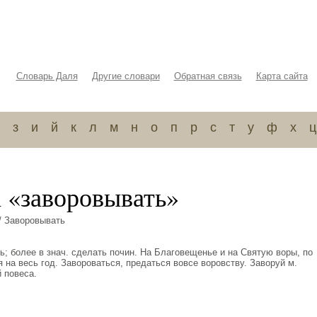
Словарь Даля
Другие словари
Обратная связь
Карта сайта
з
и
й
к
л
м
н
о
п
р
с
т
у
ф
х
ц
а «заворовывать»
/ Заворовывать
ть; более в знач. сделать почин. На Благовещенье и на Святую воры, по
 на весь год. Завороваться, предаться вовсе воровству. Заворуй м.
 повеса.