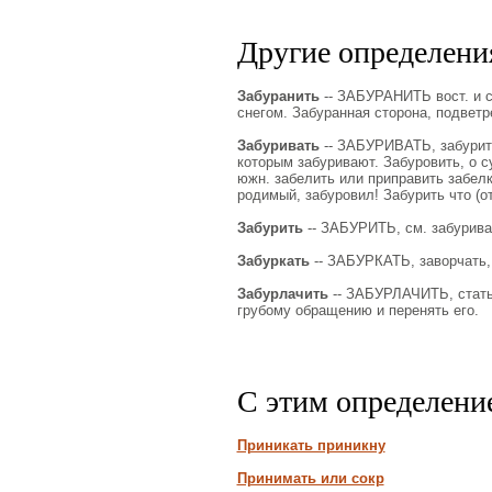
Другие определения
Забуранить
-- ЗАБУРАНИТЬ вост. и си
снегом. Забуранная сторона, подветр
Забуривать
-- ЗАБУРИВАТЬ, забурить,
которым забуривают. Забуровить, о с
южн. забелить или приправить забелк
родимый, забуровил! Забурить что (от
Забурить
-- ЗАБУРИТЬ, см. забурива
Забуркать
-- ЗАБУРКАТЬ, заворчать, 
Забурлачить
-- ЗАБУРЛАЧИТЬ, стать 
грубому обращению и перенять его.
С этим определени
Приникать приникну
Принимать или сокр