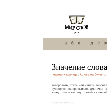
а
б
в
г
д
е
ж
Значение слов
Главная страница
/
Слова на букву З
заворовать, стать или начать ворова
суевприю, заворовывают, для счастья
влад. плут и наглец; ловкий и смелый
На правах рекламы: