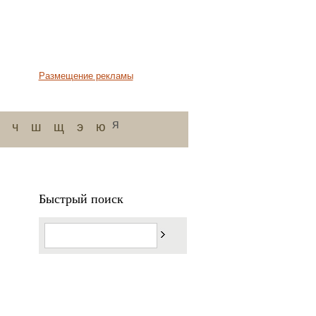
Размещение рекламы
я
ч
ш
щ
э
ю
Быстрый поиск