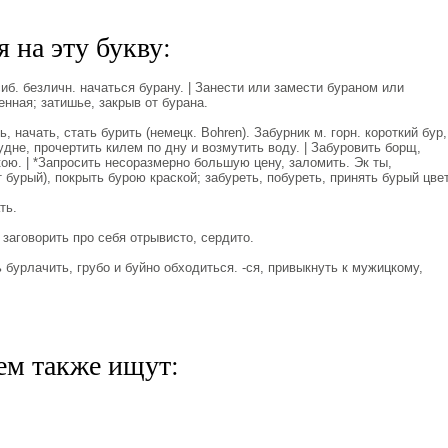
 на эту букву:
б. безличн. начаться бурану. | Занести или замести бураном или
енная; затишье, закрыв от бурана.
 начать, стать бурить (немецк. Bohren). Забурник м. горн. короткий бур,
удне, прочертить килем по дну и возмутить воду. | Забуровить борщ,
ою. | *Запросить несоразмерно большую цену, заломить. Эк ты,
 бурый), покрыть бурою краской; забуреть, побуреть, принять бурый цвет
ть.
заговорить про себя отрывисто, сердито.
бурлачить, грубо и буйно обходиться. -ся, привыкнуть к мужицкому,
ем также ищут: