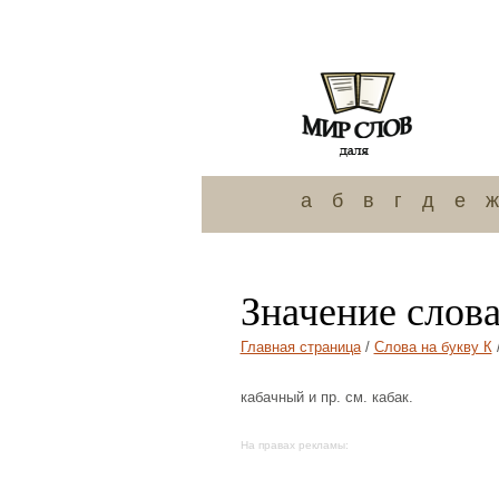
а
б
в
г
д
е
ж
Значение слов
Главная страница
/
Слова на букву К
кабачный и пр. см. кабак.
На правах рекламы: