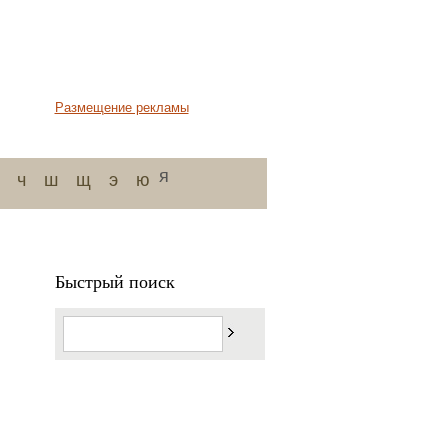
Размещение рекламы
я
ч
ш
щ
э
ю
Быстрый поиск