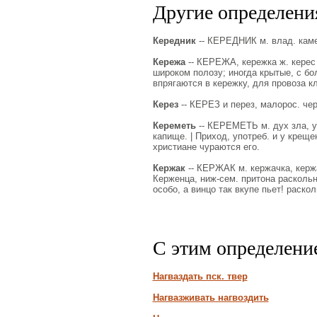
Другие определения
Кередник
-- КЕРЕДНИК м. влад. каме
Кережа
-- КЕРЕЖА, кережка ж. керес 
широком полозу; иногда крытые, с бол
впрягаются в кережку, для провоза к
Керез
-- КЕРЕЗ и перез, малорос. чере
Кереметь
-- КЕРЕМЕТЬ м. дух зла, у
капище. | Приход, употреб. и у крещ
христиане чураются его.
Кержак
-- КЕРЖАК м. кержачка, кержач
Керженца, ниж-сем. притона раскольн.
особо, а винцо так вкупе пьет! раско
С этим определени
Нагваздать пск. твер
Нагвазживать нагвоздить