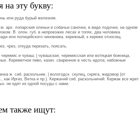
 на эту букву:
нь или руда бурый железняк.
м. арх. лопарския оленьи и собачьи саночки, в виде лодочки, на одном
оком. В. олон. губ. в непроеэжих лесах и топях, два человека
лади или полицейского чиновника. кережный, к кереже относящ.
з, чрез, откуда перезать, поясать.
 черемис и чуваш; | чувашская, черемисская или вотяцкая божница,
еных. Кереметное пиво, казач. сваренное в честь идола; набожные
ка ж. сиб. раскольник. | вологодск. скупец, скряга, жидомор (от
, как Иргиз, Ветка и пр.). Кержачий сиб. раскольничий. Кержак все жрет
льн. не едят из одной посуды с нами.
ем также ищут: