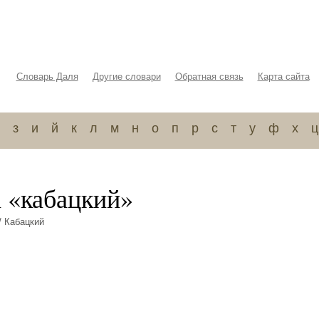
Словарь Даля
Другие словари
Обратная связь
Карта сайта
з
и
й
к
л
м
н
о
п
р
с
т
у
ф
х
ц
а «кабацкий»
/ Кабацкий