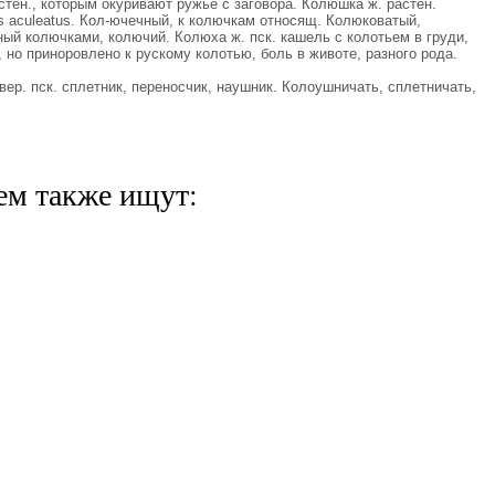
тен., которым окуривают ружье с заговора. Колюшка ж. растен.
us aculeatus. Кол-ючечный, к колючкам относящ. Колюковатый,
ый колючками, колючий. Колюха ж. пск. кашель с колотьем в груди,
, но приноровлено к рускому колотью, боль в животе, разного рода.
ер. пск. сплетник, переносчик, наушник. Колоушничать, сплетничать,
ем также ищут: