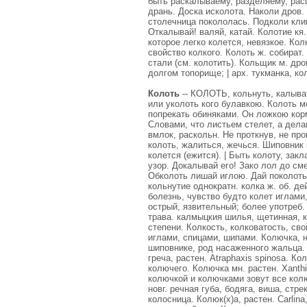
быть раскалываему, разделяему, рас
дрань. Доска исколота. Наколи дров.
столечница покололась. Подколи кли
Откалывай! валяй, катай. Колотие кя. 
которое легко колется, невязкое. Кол
свойство колкого. Колоть ж. собират. 
стали (см. колотить). Кольщик м. дро
долгом топорище; | арх. тукманка, ко
Колоть
-- КОЛОТЬ, кольнуть, калыват
или уколоть кого булавкою. Колоть ме
попрекать обиняками. Он ложкою корми
Словами, что листьем стелет, а дела
вмлок, раскольн. Не проткнув, не прок
колоть, жалиться, жечься. Шиповник к
колется (ежится). | Быть колоту, зак
узор. Докалывай его! Зако лол до см
Обколоть лишай иглою. Дай поколоть с
кольнутие однократн. колка ж. об. дейс
болезнь, чувство будто колет иглами,
острый, язвительный; более употреб. 
трава. калмыцкия шилья, щетинная, к
степени. Колкость, колковатость, св
иглами, спицами, шипами. Колючка, н
шиповнике, род насаженного жальца.
греча, растен. Аtraphaxis spinosа. К
колючего. Колючка мн. растен. Хаnthi
колючкой и колючками зовут все колюч
новг. речная губа, бодяга, виша, стрек
колосница. Колюк(х)а, растен. Саrlinа