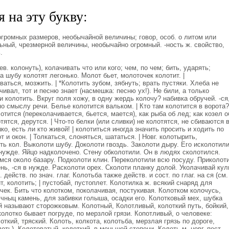
 на эту букву:
громных размеров, необычайной величины; говор, особ. о литом или
ьный, чрезмерной величины, необычайно огромный. -ность ж. свойство,
.
. колонуть), колачивать что или кого; чем, по чем; бить, ударять;
а шубу колотят легонько. Молот бьет, молоточек колотит. |
оваться, мозжить. | *Колотить зубом, зябнуть; врать пустяки. Хлеба не
чивал, тот и песню знает (насмешка: песню ух!). Не били, а только
 колотить. Вкруг поля хожу, в одну жердь колочу? набивка обручей. -ся
 по смыслу речи. Белье колотится вальком. | Кто там колотится в ворота?
лотится (переколачивается, бьется, мается), как рыба об лед; как козел о
тятся, дерутся. | Что-то белки (или сливки) не колотятся, не сбиваются 
ко, есть ли кто живой! | колотиться иногда значить просить и ходить по
т и окон. | Толкаться, слоняться, шататься. | Новг. колотырить,
ть кол. Выколоти шубу. Доколоти гвоздь. Заколоти дыру. Его исколотили
нужде. Яйцо надколочено. Стену обколотили. Он в людях сколотился.
мся около базару. Подколоти клин. Переколотили всю посуду. Приколот
ень, -ся в нужде. Расколоти орех. Сколоти планку долой. Уколачивай кул
действ. по знач. глаг. Колотьба также действ. и сост. по глаг. на ся (см.
т, колотить; | пустобай, пустоплет. Колотилка ж. всякий снаряд для
чек. Бить что колотком, поколачивая, постукивая. Колотком колочусь,
учныц камень, для забивки голыша, осадки его. Колотковый мех, шубка
ий называют сторожковым. Колотный, Колотливый, колоткий путь, бойкий,
колотко бывает погруде, по мерзлой грязи. Копотливый, о человеке:
откий, тряский. Колоть, колкота, колотьба, мерзлая грязь по дороге,
лоть). Колотоватый, колоткий, в меньшей степени. Колоть м. новг. пест