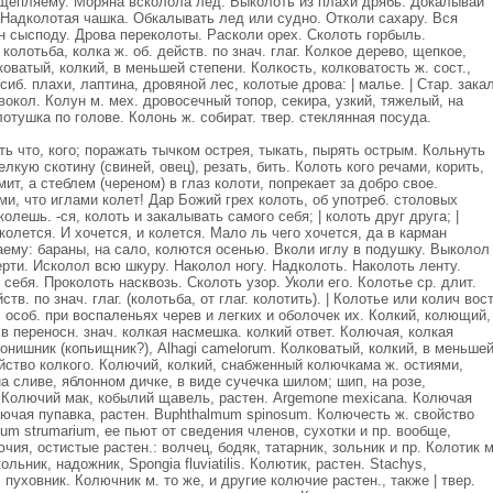
щепляему. Моряна всколола лед. Выколоть из плахи дрябь. Докалывай
 Надколотая чашка. Обкалывать лед или судно. Отколи сахару. Вся
н сысподу. Дрова переколоты. Расколи орех. Сколоть горбыль.
колотьба, колка ж. об. действ. по знач. глаг. Колкое дерево, щепкое,
коватый, колкий, в меньшей степени. Колкость, колковатость ж. сост.,
сиб. плахи, лаптина, дровяной лес, колотые дрова: | малье. | Стар. зака
вокол. Колун м. мех. дровосечный топор, секира, узкий, тяжелый, на
лотушка по голове. Колонь ж. собират. твер. стеклянная посуда.
ь что, кого; поражать тычком острея, тыкать, пырять острым. Кольнуть
лкую скотину (свиней, овец), резать, бить. Колоть кого речами, корить,
т, а стеблем (череном) в глаз колоти, попрекает за добро свое.
ми, что иглами колет! Дар Божий грех колоть, об употреб. столовых
олешь. -ся, колоть и закалывать самого себя; | колоть друг друга; |
олется. И хочется, и колется. Мало ль чего хочется, да в карман
лаему: бараны, на сало, колются осенью. Вколи иглу в подушку. Выколол
ерти. Исколол всю шкуру. Наколол ногу. Надколоть. Наколоть ленту.
ебя. Проколоть насквозь. Сколоть узор. Уколи его. Колотье ср. длит.
тв. по знач. глаг. (колотьба, от глаг. колотить). | Колотье или колич вост
 особ. при воспаленьях черев и легких и оболочек их. Колкий, колющий,
в переносн. знач. колкая насмешка. колкий ответ. Колючая, колкая
онишник (копьищник?), Аlhagi camelorum. Колковатый, колкий, в меньше
ойство колкого. Колючий, колкий, снабженный колючкама ж. остиями,
а сливе, яблонном дичке, в виде сучечка шилом; шип, на розе,
 Колючий мак, кобылий щавель, растен. Аrgemone mexicanа. Колючая
олючая пупавка, растен. Вuphthalmum spinosum. Колючесть ж. свойство
um strumarium, ее пьют от сведения членов, сухотки и пр. вообще,
ия, остистые растен.: волчец, бодяк, татарник, зольник и пр. Колотик м
ольник, надожник, Spongia fluviatilis. Колютик, растен. Stachys,
, пуховник. Колючник м. то же, и другие колючие растен., также | твер.