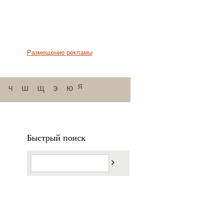
Размещение рекламы
я
ч
ш
щ
э
ю
Быстрый поиск