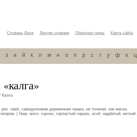
Словарь Даля
Другие словари
Обратная связь
Карта сайта
з
и
й
к
л
м
н
о
п
р
с
т
у
ф
х
ц
 «калга»
/ Калга
. ряз. тамб. самоделковая деревянная чашка, не точеная, как маска,
опором. | Твер. моск. горлач, горластый горшок, особ. надбитый, ветхий.