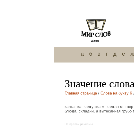
а
б
в
г
д
е
ж
Значение слова
Главная страница
/
Слова на букву К
калгашка, калгушка ж. калган м. твер
блюда, складни, а вытесанная грубо т
На правах рекламы: