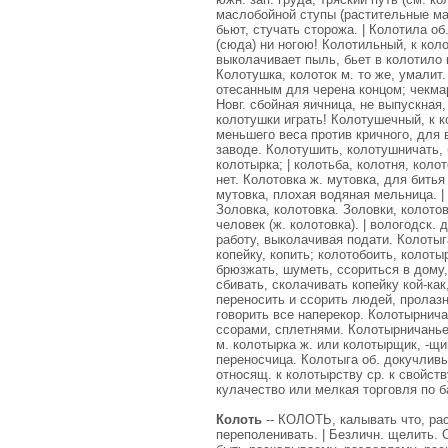
маслобойной ступы (растительные мас
бьют, стучать сторожа. | Колотила об.
(сюда) ни ногою! Колотильный, к кол
выколачивает пыль, бьет в колотило 
Колотушка, колоток м. то же, умалит
отесанным для черена концом; чекмар,
Новг. сбойная яичница, не выпускная,
колотушки играть! Колотушечный, к 
меньшего веса против кричного, для
заводе. Колотушить, колотушничать, 
колотырка; | колотьба, колотня, коло
нет. Колотовка ж. мутовка, для битья 
мутовка, плохая водяная мельница. | 
Золовка, колотовка. Золовки, колотов
человек (ж. колотовка). | вологодск.
работу, выколачивая подати. Колотыг
копейку, копить; колотобоить, колоты
брюзжать, шуметь, ссориться в дому,
сбивать, сколачивать копейку кой-как
переносить и ссорить людей, пролазн
говорить все наперекор. Колотырничат
ссорами, сплетнями. Колотырничанье с
м. колотырка ж. или колотырщик, -щиц
переносчица. Колотыга об. докучлив
относящ. к колотырству ср. к свойст
кулачество или мелкая торговля по б
Колоть
-- КОЛОТЬ, калывать что, рас
переполенивать. | Безличн. щелить. С