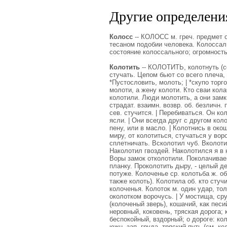
Другие определения
Колосс
-- КОЛОСС м. греч. предмет о
тесаном подобии человека. Колоссал
состояние колоссального; огромность
Колотить
-- КОЛОТИТЬ, колотнуть (сев
стучать. Цепом бьют со всего плеча, 
*Пустословить, молоть; | *скупо торг
молоти, а жену колоти. Кто сваи кола
колотили. Люди молотить, а они замки
страдат. взаимн. возвр. об. безличн.
сев. стучится. | Перебиваться. Он ко
ясли. | Они всегда друг с другом коло
пену, или в масло. | Колотнись в окош
миру, от колотиться, стучаться у воро
сплетничать. Всколотил чуб. Вколоти
Наколотил гвоздей. Наколотился я в 
Воры замок отколотили. Поколачивае
планку. Проколотить дыру, - целый д
потуже. Колоченье ср. колотьба ж. об. 
также колоть). Колотила об. кто стучи
колоченья. Колоток м. один удар, тол
околотком ворочусь. | У мостища, ср
(колоченый зверь), кошачий, как пес
неровный, коковень, тряская дорога; 
беспокойный, вздорный; о дороге: кол
южн. зап. груда, тряский путь (см. ко