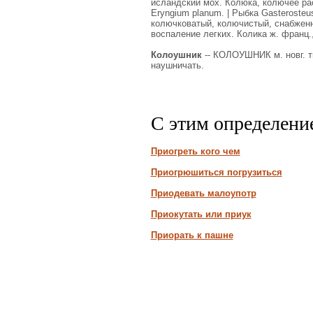
исландский мох. Колюка, колючее рас
Еryngium planum. | Рыбка Gasteroste
колючковатый, колючистый, снабженн
воспаление легких. Колика ж. франц.
Колоушник
-- КОЛОУШНИК м. новг. тв
наушничать.
С этим определени
Приогреть кого чем
Приогрюшиться погрузиться
Приодевать малоупотр
Приокутать или приук
Приорать к пашне