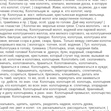
ла). Колотило ср. чем колотять; клепало, железная доска, в которую
 кто колотит, стучит; | сварливый. Живи, колотила, за рекою, да к нам
очению относящ. Колотильщик м. -щица ж. кто колотит, налр.
и пр. Колотуша ж. вост. небольшая, крестьянская водяная мельница.
. | Чем колотят; деревянный молот или закругленное полешко, с
 трамбовка и пр. | Удар, особ. удар по голове. Дай ему колотушку! |
 не глазастая. | Колотки мн. мерзлые кочки грязи. Стала молотить - не в
колотушке относящ. Колотушечный молот, водяной или паровой молот,
 выделки колотушечного желлза, или мелкого сортового, на колотушечно
бить баклуши, шататься праздно. Колотуха, колотуша, колотушка или
товня, вечная ссора в доме, свара, брань. Только между святыми колотн
коровьего масла. | вологодск. толчея, особ. водяная. | Тул. колотуша,
Колотушка в голову, тукманка. | Колотырка, злая, вздорная баба.
ки, побей головки! Колотник м. драчун, буян, вздорный, сварливый
 десятский, нарядчик, крестьянин, который стучит под окном, вызывая на
а об. колотник и колотовка, колотырник. Колотобить сиб. сколачивать
рничать, колотовничать, браниться. Колотовничать, колотничать,
 браниться в семье. Колотырить, перебиваться, перемогаться в нужде;
, гоношить; барышничать, кулачить, переторговывать; сплетничать,
ичать; ссориться, браниться, брюзжать; клешебоить, делать или
ь тамб. калужск. то же, особ. в знач. перекупать или заниматься
р. действ. по знач. глаг. Колотыра, колотыря об. колотырь, колотырник
а, кто колотырит, во всех знач. колотырница ж. сплетница, злорадная
ый попрошайка. Колотырный или колоторный, сварливый, бранчивый;
ву и делу колотырника, в разн. знач. Колотырный промысел, колотырство
азарам. Колотырная жизнь, бедная, нудная.
калывать, щепить, щелить, разделять надвое, колоть дрова,
ырой лес рвет и колет. -ся, раскалываться, расседаться, трескаться; |