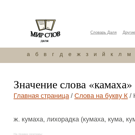
Словарь Даля
Други
а
б
в
г
д
е
ж
з
и
й
к
л
м
Значение слова «камаха»
Главная страница
/
Слова на букву К
/ 
ж. кумаха, лихорадка (кумаха, кума, ку
На правах рекламы: