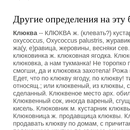
Другие определения на эту 
Клюква
-- КЛЮКВА ж. (клевать?) куста
oxycoccus, Охусоссus palustris, журави
жа(у, е)равица, жеровины, весняки сев
клюковинка ж. клюковная ягодка. Клюк
клюковка, а нам тукманка! Не торопко 
смогши, да и клюковка захотела! Рожа 
Едет, что по клюкву ягоду, по клюкву! 
относящ.; или клюквеный, из клюквы, 
сделанный. Клюквеное место арх. обил
Клюквенный сок, иногда вареный, сгу
кисель. Клюковник м. кустарник клюкв
Клюковница ж. продавщица клюквы. Кл
продавать клюкву по домам, с причита