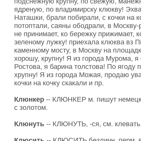
подснежную крупну, по свежую, манеж
ядреную, по владимирску клюкву! Эхв
Наташки, брали побирали, с кочки на к
потоптали, саяны ободрали, в Москву-
не принимает, ко бережку прижимает, к
зеленому лужку! приехала клюква вз Пи
каменному мосту, в Москву на площадку
хорошу, крупну! Я из города Мурома, я 
Ростова, я барина толстова! По ягоду 
хрупну! Я из города Можая, продаю ува
кочки на кочку скакали и пр.
Клюнкер
-- КЛЮНКЕР м. пишут немецк.
с золотом.
Клюнуть
-- КЛЮНУТЬ, -ся, см. клевать
Клюсить
-- КЛЮСИТЬ безличн. перм. в