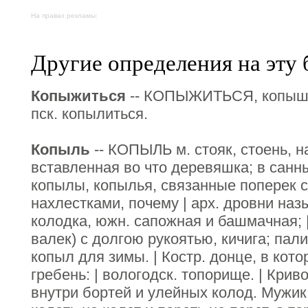
На правах рекламы:
Другие определения на эту 
Копыжиться
-- КОПЫЖИТЬСЯ, копышить
пск. копылиться.
Копыль
-- КОПЫЛЬ м. стояк, стоень, 
вставленная во что деревяшка; в сан
копылы, копылья, связанные поперек с
нахлестками, почему | арх. дровни наз
колодка, южн. сапожная и башмачная; |
валек) с долгою рукоятью, кичига; пал
копыл для зимы. | Костр. донце, в кот
гребень: | вологодск. топорище. | Крив
внутри бортей и улейных колод. Мужик