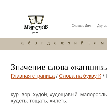
Словарь Даля
Други
а
б
в
г
д
е
ж
з
и
й
к
л
м
Значение слова «капшив
Главная страница
/
Слова на букву К
/
кур. вор. худой, худощавый, малоросл
худеть, тощать, хилеть.