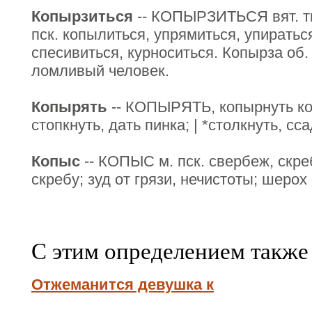
Копырзиться
-- КОПЫРЗИТЬСЯ вят. тв
пск. копылиться, упрямиться, упиратьс
спесивиться, курноситься. Копырза об.
ломливый человек.
Копырять
-- КОПЫРЯТЬ, копырнуть кого
стопкнуть, дать пинка; | *столкнуть, сс
Копыс
-- КОПЫС м. пск. свербеж, скреб
скребу; зуд от грязи, нечистоты; шерох
С этим определением также
Отжеманится девушка к