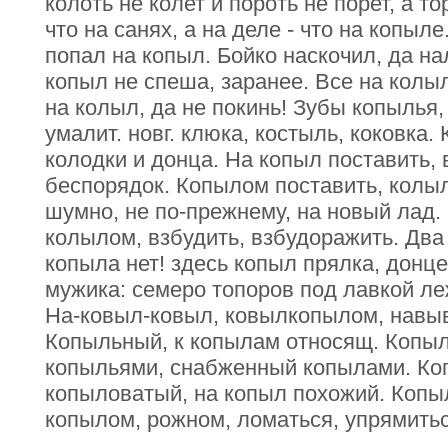
колоть не колет и пороть не порет, а т
что на санях, а на деле - что на копыле
попал на копыл. Бойко наскочил, да на
копыл не спеша, заранее. Все на колы
на колыл, да не покинь! Зубы копылья
умалит. новг. клюка, костыль, коковка. 
колодки и донца. На копыл поставить, 
беспорядок. Копылом поставить, колыл
шумно, не по-прежнему, на новый лад.
колылом, взбудить, взбудоражить. Два
копыла нет! здесь копыл прялка, донце,
мужика: семеро топоров под лавкой леж
На-ковыл-ковыл, ковылкопылом, навыво
Копыльный, к копылам относящ. Копыл
копыльями, снабженный копылами. Ко
копыловатый, на копыл похожий. Копы
копылом, рожном, ломаться, упрямиться