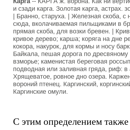
Карга
-- КАРГА ж. ворона. Как ни верти
и сзади карга. Золотая карга, астрах. з
| Бранно, старуха. | Железная скоба, с 
сюда, вколачиваемая пильщиками в бре
прямая скоба, для возки бревен. | Крив
кривое дерево; карша; коряга на дне ре
кокора, накурок, для кормы и носу барки
Байкала, пешая дорога по дресвяному б
взморье; каменистая береговая россыпь
подводная или заливная гряда, риф: в а
Хрящеватое, ровное дно озера. Каржен
вороний птенец. Каргинский, коргински
Каргинские омули.
С этим определением также