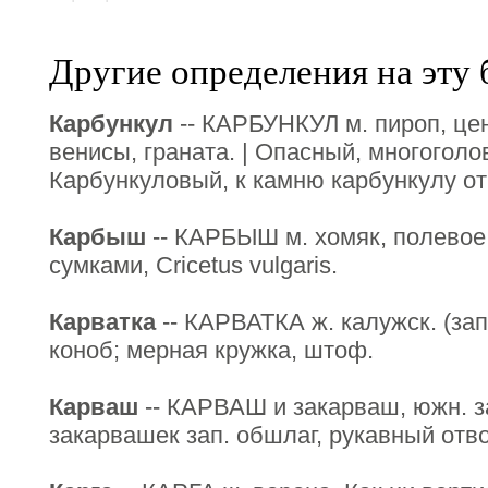
Другие определения на эту 
Карбункул
-- КАРБУНКУЛ м. пироп, це
венисы, граната. | Опасный, многоголо
Карбункуловый, к камню карбункулу от
Карбыш
-- КАРБЫШ м. хомяк, полевое
сумками, Сricetus vulgaris.
Карватка
-- КАРВАТКА ж. калужск. (зап.
коноб; мерная кружка, штоф.
Карваш
-- КАРВАШ и закарваш, южн. з
закарвашек зап. обшлаг, рукавный отво