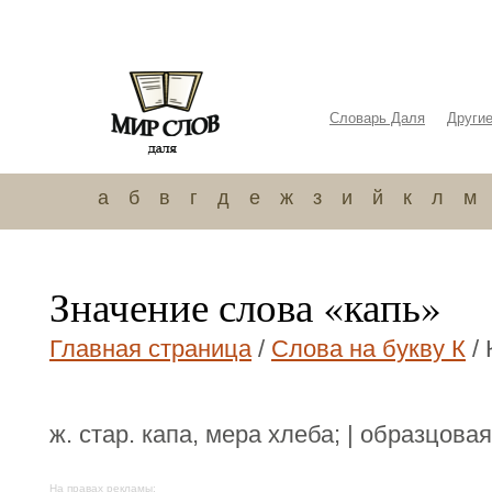
Словарь Даля
Други
а
б
в
г
д
е
ж
з
и
й
к
л
м
Значение слова «капь»
Главная страница
/
Слова на букву К
/ 
ж. стар. капа, мера хлеба; | образцовая
На правах рекламы: