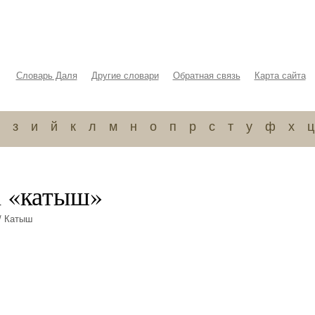
Словарь Даля
Другие словари
Обратная связь
Карта сайта
з
и
й
к
л
м
н
о
п
р
с
т
у
ф
х
ц
а «катыш»
/ Катыш