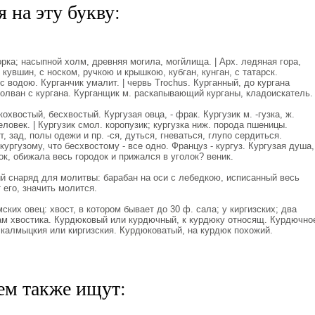
 на эту букву:
орка; насыпной холм, древняя могила, могйлища. | Арх. ледяная гора,
кувшин, с носком, ручкою и крышкою, кубган, кунган, с татарск.
с водою. Курганчик умалит. | червь Тrochus. Курганный, до кургана
олван с кургана. Курганщик м. раскапывающий курганы, кладоискатель.
хвостый, бесхвостый. Кургузая овца, - фрак. Кургузик м. -гузка, ж.
ловек. | Кургузик смол. коропузик; кургузка ниж. порода пшеницы.
т, зад, полы одежи и пр. -ся, дуться, гневаться, глупо сердиться.
кургузому, что бесхвостому - все одно. Француз - кургуз. Кургузая душа,
ок, обижала весь городок и прижался в уголок? веник.
й снаряд для молитвы: барабан на оси с лебедкою, исписанный весь
 его, значить молится.
ских овец: хвост, в котором бывает до 30 ф. сала; у киргизских; два
кам хвостика. Курдюковый или курдючный, к курдюку относящ. Курдючно
 калмыцкия или киргизския. Курдюковатый, на курдюк похожий.
ем также ищут: