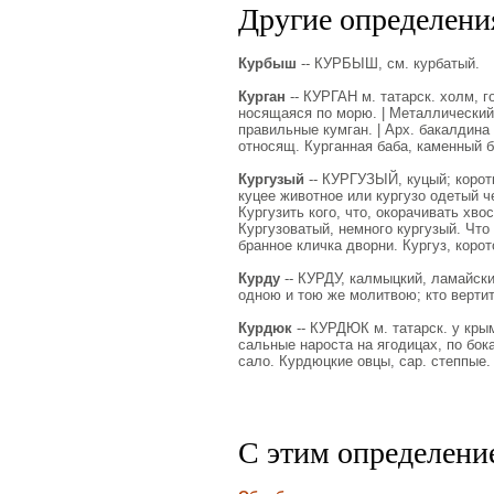
Другие определения
Курбыш
-- КУРБЫШ, см. курбатый.
Курган
-- КУРГАН м. татарск. холм, г
носящаяся по морю. | Металлический 
правильные кумган. | Арх. бакалдина 
относящ. Курганная баба, каменный б
Кургузый
-- КУРГУЗЫЙ, куцый; коротко
куцее животное или кургузо одетый че
Кургузить кого, что, окорачивать хвос
Кургузоватый, немного кургузый. Что 
бранное кличка дворни. Кургуз, корот
Курду
-- КУРДУ, калмыцкий, ламайски
одною и тою же молитвою; кто вертит
Курдюк
-- КУРДЮК м. татарск. у крым
сальные нароста на ягодицах, по бо
сало. Курдюцкие овцы, сар. степпые.
С этим определени