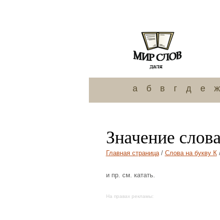
а
б
в
г
д
е
ж
Значение слов
Главная страница
/
Слова на букву К
и пр. см. катать.
На правах рекламы: