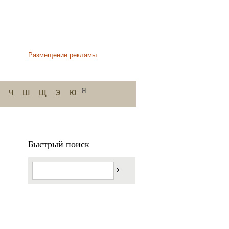
Размещение рекламы
я
ч
ш
щ
э
ю
Быстрый поиск