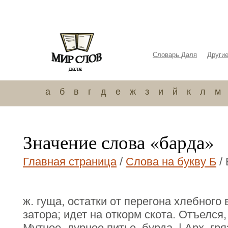
Словарь Даля
Други
а
б
в
г
д
е
ж
з
и
й
к
л
м
Значение слова «барда»
Главная страница
/
Слова на букву Б
/ 
ж. гуща, остатки от перегона хлебного 
затора; идет на откорм скота. Отъелся, 
Мутное, дурное питье, бурда. | Арх. г