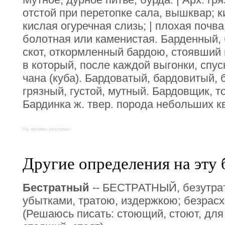
отстой при перетопке сала, вышквар; к
кислая огуречная слизь; | плохая почва
болотная или каменистая. Барденный, 
скот, откормленный бардою, стоявший 
в который, после каждой выгонки, спу
чана (куба). Бардоватый, бардовитый, 
грязный, густой, мутный. Бардовщик, 
Бардинка ж. твер. порода небольших к
На правах рекламы:
Другие определения на эту 
Бестратный
-- БЕСТРАТНЫЙ, безутрат
убытками, тратою, издержкою; безрасх
(Решаюсь писать: стоющий, стоют, для