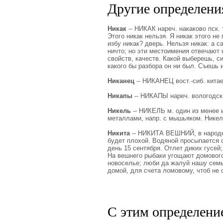
Другие определения
Никак
-- НИКАК нареч. накаково пск. 
Этого никак нельзя. Я никак этого не 
избу никак? дверь. Нельзя никак: а с
ничто; но эти местоимения отвечают н
свойств, качеств. Какой выберешь, си
какого бы разбора он ни был. Съешь и
Никанец
-- НИКАНЕЦ вост.-сиб. китае
Никапы
-- НИКАПЫ нареч. вологодск.
Никель
-- НИКЕЛЬ м. один из менее 
металлами, напр. с мышьяком. Никел
Никита
-- НИКИТА ВЕШНИЙ, в народе, 
будет плохой. Водяной просыпается о
день 15 сентября. Отлет диких гусей;
На вешнего рыбаки угощают домового,
новоселье; люби да жалуй нашу семью
домой, для счета ломовому, чтоб не 
С этим определени