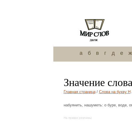
а
б
в
г
д
е
ж
Значение слов
Главная страница
/
Слова на букву Н
набуянить, нашуметь: о буре, воде, о
На правах рекламы: