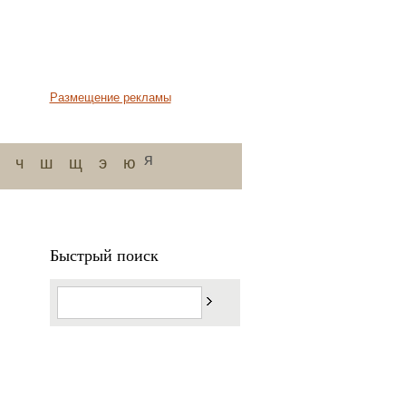
Размещение рекламы
я
ч
ш
щ
э
ю
Быстрый поиск