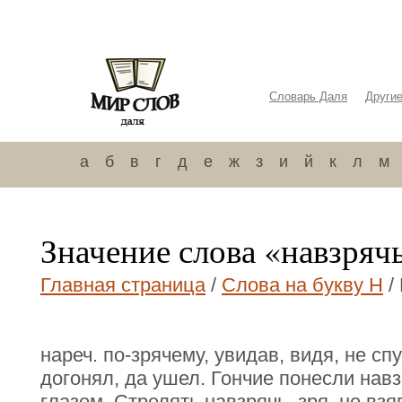
Словарь Даля
Други
а
б
в
г
д
е
ж
з
и
й
к
л
м
Значение слова «навзряч
Главная страница
/
Слова на букву Н
/
нареч. по-зрячему, увидав, видя, не сп
догонял, да ушел. Гончие понесли навзр
глазом. Стрелять навзрячь, зря, не взя