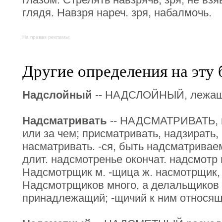
глядя. Навзря нареч. зря, набалмочь.
На правах рекламы:
Другие определения на эту 
Надслойный
-- НАДСЛОЙНЫЙ, лежащий
Надсматривать
-- НАДСМАТРИВАТЬ, н
или за чем; присматривать, надзирать
насматривать. -ся, быть надсматривае
длит. надсмотренье окончат. надсмотр м
Надсмотрщик м. -щица ж. насмотрщик, 
Надсмотрщиков много, а делальщиков 
принадлежащий; -щичий к ним относящ