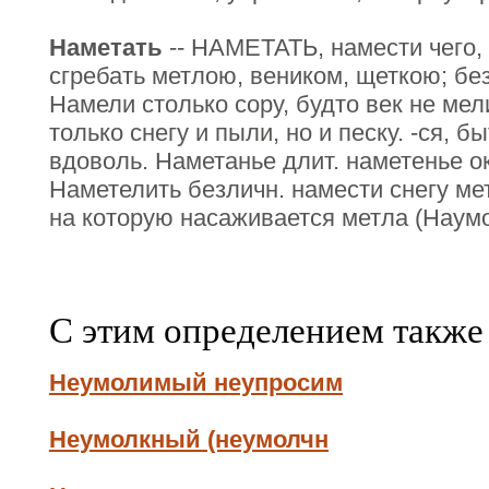
Наметать
-- НАМЕТАТЬ, намести чего,
сгребать метлою, веником, щеткою; без
Намели столько сору, будто век не мел
только снегу и пыли, но и песку. -ся, б
вдоволь. Наметанье длит. наметенье око
Наметелить безличн. намести снегу ме
на которую насаживается метла (Наумо
С этим определением также
Неумолимый неупросим
Неумолкный (неумолчн