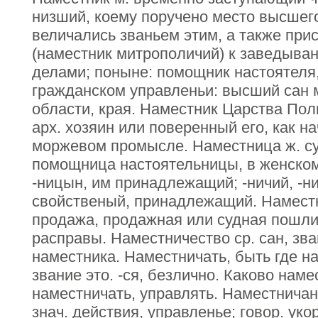
низший, коему поручено место высшег
величались званьем этим, а также пр
(наместник митрополичий) к заведыва
делами; поныне: помощник настоятеля,
гражданском управленьи: высший сан 
области, края. Наместник Царства Польс
арх. хозяин или поверенный его, как на
моржевом промысле. Наместница ж. су
помощница настоятельницы, в женском
-ницын, им принадлежащий; -ничий, -ни
свойственый, принадлежащий. Наместн
продажа, продажная или судная пошлин
расправы. Наместничество ср. сан, зва
наместника. Наместничать, быть где на
звание это. -ся, безлично. Каково нам
наместничать, управлять. Наместничан
знач. действия, управленье; говор. уко