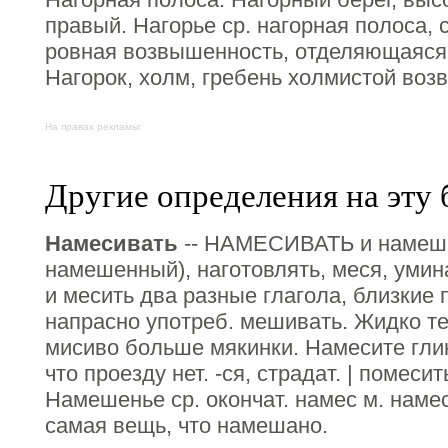
правый. Нагорье ср. нагорная полоса, с
ровная возвышенность, отделяющаяся 
Нагорок, холм, гребень холмистой воз
На правах рекламы:
Другие определения на эту 
Намесивать
-- НАМЕСИВАТЬ и намешив
намешенный), наготовлять, меся, уми
и месить два разные глагола, близкие 
напрасно употреб. мешивать. Жидко т
мисиво больше мякинки. Намесите глин
что проезду нет. -ся, страдат. | помеси
Намешенье ср. окончат. намес м. намеска
самая вещь, что намешано.