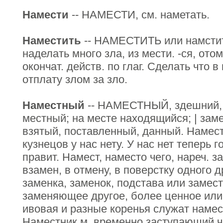
Намести
-- НАМЕСТИ, см. наметать.
Наместить
-- НАМЕСТИТЬ или намстит
наделать много зла, из мести. -ся, от
окончат. действ. по глаг. Сделать что в
отплату злом за зло.
Наместный
-- НАМЕСТНЫЙ, здешний, 
местный; на месте находящийся; | зам
взятый, поставленный, данный. Намес
кузнецов у нас нету. У нас нет теперь 
правит. Намест, наместо чего, нареч. з
взамен, в отмену, в поверстку одного д
заменка, заменок, подстава или замест
заменяющее другое, более ценное или 
ивовая и разные коренья служат намес
Наместник м. временно заступающий чь