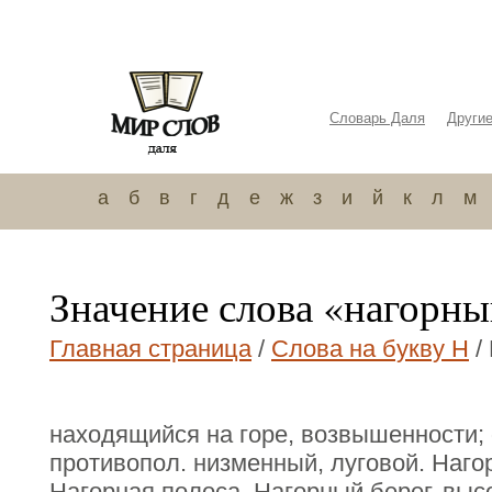
Словарь Даля
Други
а
б
в
г
д
е
ж
з
и
й
к
л
м
Значение слова «нагорн
Главная страница
/
Слова на букву Н
/
находящийся на горе, возвышенности;
противопол. низменный, луговой. Наго
Нагорная полоса. Нагорный берег, высо