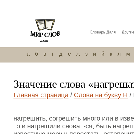
Словарь Даля
Други
а
б
в
г
д
е
ж
з
и
й
к
л
м
Значение слова «нагреша
Главная страница
/
Слова на букву Н
/
нагрешить, согрешить много или в изве
то и нагрешили снова. -ся, быть нагре
известную меру и перестать, остепени