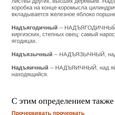
листвы других, высших деревьев. Надъ
коробка на конце коромысла цилиндрич
вкладывается железное яблоко поршне
Надъягодичный
-- НАДЪЯГОДИЧНЫЙ к
киргизских, степных овец: самый нарост
ягодицах.
Надъязычный
-- НАДЪЯЗЫЧНЫЙ, над
Надъяичный
-- НАДЪЯИЧНЫЙ, над яй
находящийся.
С этим определением также
Прочеркивать прочеркать