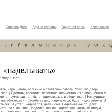
Словарь Даля
Другие словари
Обратная связь
Карта сайта
з
и
й
к
л
м
н
о
п
р
с
т
у
ф
х
ц
а «наделывать»
/ Наделывать
лять, наращивать, особенно о столярной работе. Усохшую дверь
сков. | Сделать, сработать известное количество чего-либо. Много ль
опот, суматохи. -ся, быть наделываему, в обоих знач. | Натрудиться
е наработаешься). Столбы сверху наделаются, будут надставлены. В
тылок. Я устал, наделался, делай сам. Наделыванье ср. длит.
ств. по знач. глаг. | Наделка, всякая наделанная часть, накладка,
вка, особенно деревянная. Лодка с наделками, с набоями, с