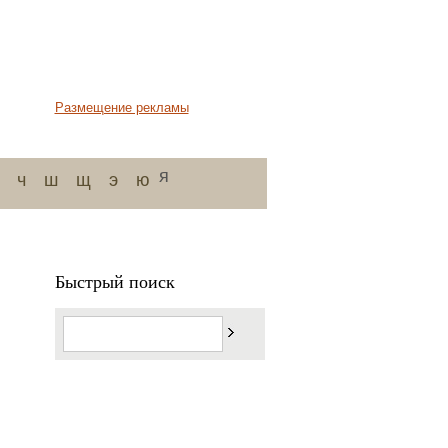
Размещение рекламы
я
ч
ш
щ
э
ю
Быстрый поиск