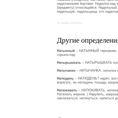
наделанными бортами. Наделка над ко
(предмету) относящийся. Надельный,
надельщик, надельщица, кто наделыв
На правах рекламы:
Другие определения
Натынный
-- НАТЫННЫЙ терновник, к
горькослад.
Натырышкать
-- НАТЫРЫШКАТЬ кого,
Натычанка
-- НАТЫЧАНКА, натычка и 
Натюдень
-- НАТЮДЕНЬ? нареч. вост.-
впрягать, ан натюдень лошадь захро
Натюкивать
-- НАТЮКИВАТЬ, натюкать
Натюкать жернов. | Нарубить, накроши
наклюкаться, натянуться, напиться д