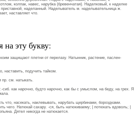
тлом, колпак, навес, нарубка (бревенчатая). Наделковый, к наделке
 приставной, наделанный. Наделыватель м. наделывательница ж.
ает, наставляет что.
 на эту букву:
оим защищают плетни от перелазу. Натынник, растение, паслен-
 наставить, подучить тайком.
пр. см. натыкать.
сиб. как нарочно, будто нарочно, как бы с умыслом, на беду, на грех. Я
мала.
 что, насекать, наклевывать, нарубать щербинами, бороздками.
ть чего. Натюкай сахару. -ся, быть натюкиваему; | потюкать вдоволь; |
опьяна. Дятел никогда не натюкается.