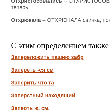
Отхристосовались
-- ОТХРИСТОСОВА
теперь.
Отхрюкала
-- ОТХРЮКАЛА свинка, пон
С этим определением также
Запереложить пашню забр
Запереть -ся см
Заперить что та
Заперстный находящий
Заперть ж. см.