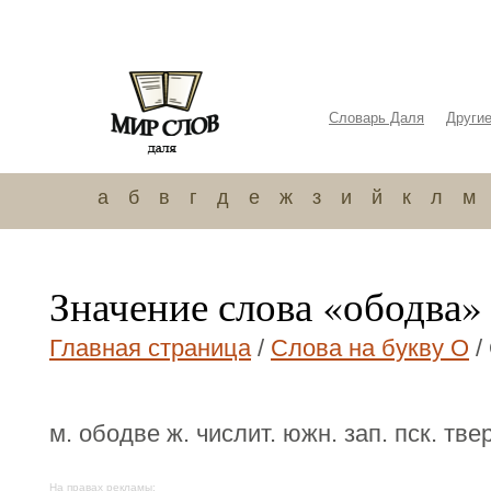
Словарь Даля
Други
а
б
в
г
д
е
ж
з
и
й
к
л
м
Значение слова «ободва»
Главная страница
/
Слова на букву О
/
м. ободве ж. числит. южн. зап. пск. твер
На правах рекламы: