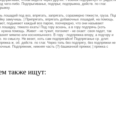
од чего-либо. Подпрыгиванье, подпрыг, подпрыжка, действ. по глаг.
рыжку.
 лошадей под воз, впрягать, запрягать, соразмерно тяжести, груза. По
йку замучишь. | Припрягать, впрягать добавочных лошадей, на помощь.
ягают, подымают каждый воз парою, поочередно, что они называют
 лошадку, тяжело ехать! Под гору вскачь, а в гору подпрячь (хоть
 нужна помощь. Живет - не тужит, погоняет - не охает: своя падет, так
азнят мямлю или косноязычного. В гору - подпряжка впору, а подгору и
вр. по смыслу. Не везет, хоть сам подпрягайся! Подпряганье ср. длит.
ряжка ж. об. действ. по глаг. Через топь без подпрягу, без подпряжки не
чные. Подпряжник, нижняя часть (?) башмачной пряжки; | пряжка с
ем также ищут: