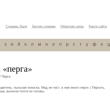
Словарь Даля
Другие словари
Обратная связь
Карта сайта
з
и
й
к
л
м
н
о
п
р
с
т
у
ф
х
ц
 «перга»
/ Перга
ветень, пыльная поноска. Мед не чист, в нем много перги. | Перхоть,
ша; вычески плоти из головы.