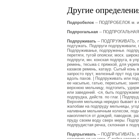
Другие определения
Подпробелок
-- ПОДПРОБЕЛОК м. ико
Подпрогальная
-- ПОДПРОГАЛЬНАЯ зе
Подпруживать
-- ПОДПРУЖИВАТЬ, под
подтужать. Подпруги подпруживали, п
Подпруживанье, подпруженье. подпруг,
перетяги, тугой опояски; моск. широк
подпруги, мн. конская подпруга, в у
ремень, тесьма с пряжкой, для укрепы
казаков ремень, катаур. Сытый конь в
запросто прут, железный прут под г
вдоль пахов. | Подпруживать или под
ее насыпью, гатью, пересыпью; занят
верхнюю мельницу, подтопить, удержа
или заведений. -ся, быть подпружаем
подпрудка, действ. по глаг. | Подпру
Верхняя мельница нередко бывает в 
жалобам на подпруду мельницы, угод
наливным мельничным колесом, подн
накопляется от дождей, паводков, ра
пруду своем воду сверх меры. Подпр
подпрудистая речка, склонная к под
Подпрыгивать
-- ПОДПРЫГИВАТЬ, по
становиться на ноги. С райка глядят