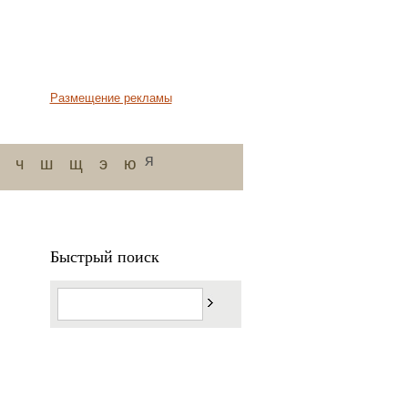
Размещение рекламы
я
ч
ш
щ
э
ю
Быстрый поиск