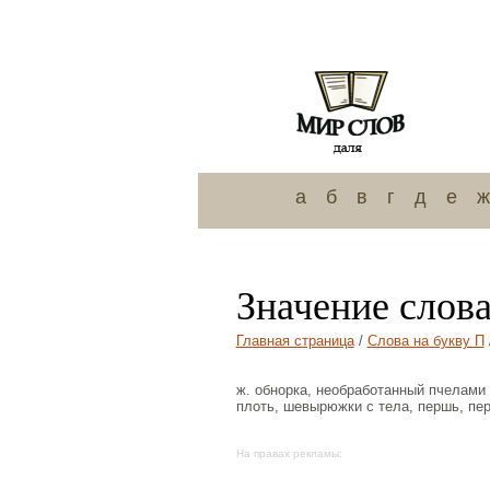
а
б
в
г
д
е
ж
Значение слова
Главная страница
/
Слова на букву П
ж. обнорка, необработанный пчелами ц
плоть, шевырюжки с тела, першь, пер
На правах рекламы: