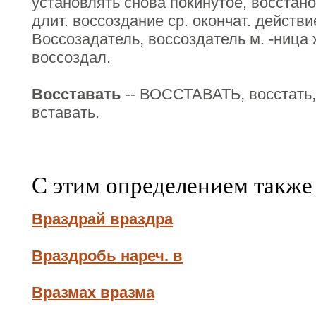
установлять снова покинутое, восстано
длит. воссоздание ср. окончат. действи
Воссозадатель, воссоздатель м. -ница ж
воссоздал.
Восставать
-- ВОССТАВАТЬ, восстать, 
вставать.
С этим определением также
Враздрай враздра
Враздробь нареч. в
Вразмах вразма