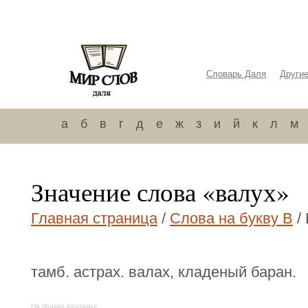
Словарь Даля
Други
а
б
в
г
д
е
ж
з
и
й
к
л
м
Значение слова «валух»
Главная страница
/
Слова на букву В
/
тамб. астрах. валах, кладеный баран.
На правах рекламы: