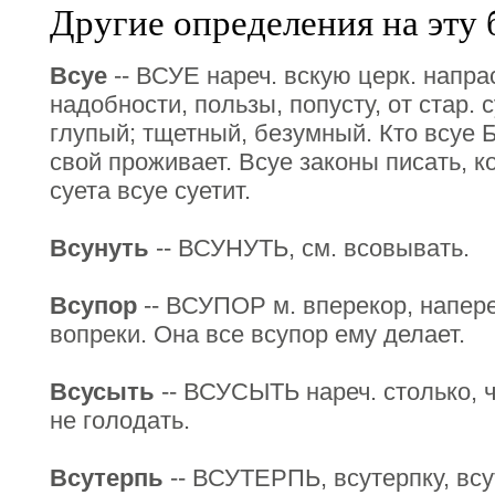
Другие определения на эту 
Всуе
-- ВСУЕ нареч. вскую церк. напра
надобности, пользы, попусту, от стар. 
глупый; тщетный, безумный. Кто всуе Б
свой проживает. Всуе законы писать, к
суета всуе суетит.
Всунуть
-- ВСУНУТЬ, см. всовывать.
Всупор
-- ВСУПОР м. вперекор, напере
вопреки. Она все всупор ему делает.
Всусыть
-- ВСУСЫТЬ нареч. столько, 
не голодать.
Всутерпь
-- ВСУТЕРПЬ, всутерпку, всу