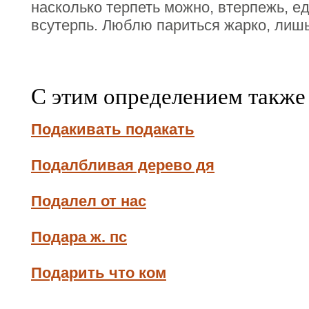
насколько терпеть можно, втерпежь, е
всутерпь. Люблю париться жарко, лишь
С этим определением также
Подакивать подакать
Подалбливая дерево дя
Подалел от нас
Подара ж. пс
Подарить что ком