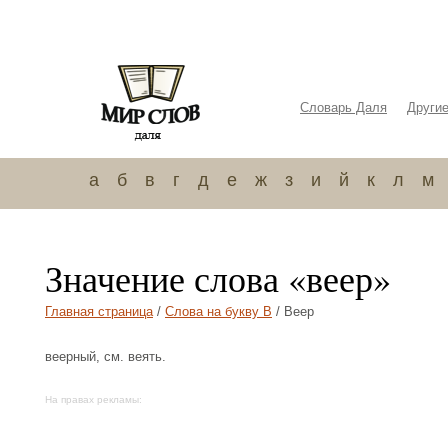
Словарь Даля
Други
а
б
в
г
д
е
ж
з
и
й
к
л
м
Значение слова «веер»
Главная страница
/
Слова на букву В
/ Веер
веерный, см. веять.
На правах рекламы: