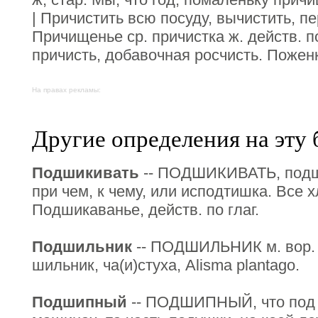
| Причистить всю посуду, вычистить, пер
Причищенье ср. причистка ж. действ. по
причисть, добавочная росчисть. Пожен
На правах рекламы:
Другие определения на эту 
Подшикивать
-- ПОДШИКИВАТЬ, подши
при чем, к чему, или исподтишка. Все 
Подшикаванье, действ. по глаг.
Подшильник
-- ПОДШИЛЬНИК м. вор. 
шильник, ча(и)стуха, Аlisma plantago.
Подшипный
-- ПОДШИПНЫЙ, что под 