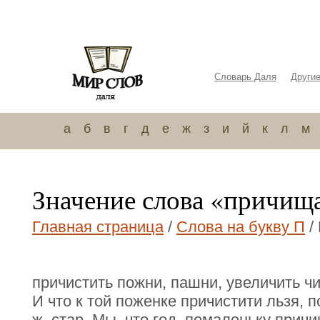
Словарь Даля
Други
а
б
в
г
д
е
ж
з
и
й
к
л
м
Значение слова «причищ
Главная страница
/
Слова на букву П
/
причистить пожни, пашни, увеличить ч
И что к той поженке причистити льзя, 
ж, стар. Мы, что год, помаленьку причи