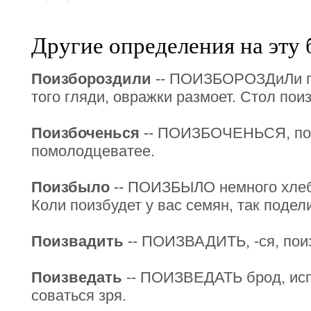
Другие определения на эту 
Поизбороздили
-- ПОИЗБОРОЗДиЛи по
того гляди, овражки размоет. Стол пои
Поизбоченься
-- ПОИЗБОЧЕНЬСЯ, пои
помолодцеватее.
Поизбыло
-- ПОИЗБЫЛО немного хлеба
Коли поизбудет у вас семян, так подел
Поизвадить
-- ПОИЗВАДИТЬ, -ся, поиз
Поизведать
-- ПОИЗВЕДАТЬ брод, исп
соваться зря.