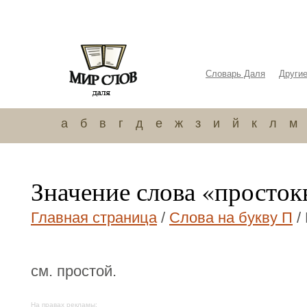
Словарь Даля
Други
а
б
в
г
д
е
ж
з
и
й
к
л
м
Значение слова «просто
Главная страница
/
Слова на букву П
/
см. простой.
На правах рекламы: