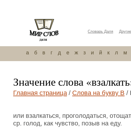
Словарь Даля
Други
а
б
в
г
д
е
ж
з
и
й
к
л
м
Значение слова «взалкать
Главная страница
/
Слова на букву В
/
или взалкаться, проголодаться, отощат
ср. голод, как чувство, позыв на еду.