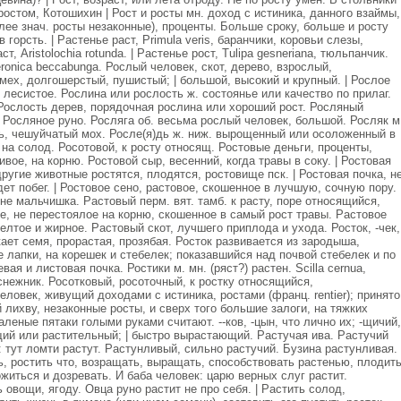
ростом, Котошихин | Рост и росты мн. доход с истиника, данного взаймы,
олее знач. росты незаконные), проценты. Больше сроку, больше и росту
 в горсть. | Растенье раст, Primula veris, баранчики, коровьи слезы,
т, Aristolochia rotundа. | Растенье рост, Tulipa gesneriana, тюльпанчик.
eronica beccabunga. Рослый человек, скот, дерево, взрослый,
мех, долгошерстый, пушистый; | большой, высокий и крупный. | Рослое
 лесистое. Рослина или рослость ж. состоянье или качество по прилаг.
 Рослость дерев, порядочная рослина или хороший рост. Росляный
. Росляное руно. Росляга об. весьма рослый человек, большой. Росляк м
ль, чешуйчатый мох. Росле(я)дь ж. ниж. вырощенный или осоложенный в
на солод. Росотовой, к росту относящ. Ростовые деньги, проценты,
вое, на корню. Ростовой сыр, весенний, когда травы в соку. | Ростовая
другие животные ростятся, плодятся, ростовище пск. | Ростовая почка, н
дет побег. | Ростовое сено, растовое, скошенное в лучшую, сочную пору.
не мальчишка. Растовый перм. вят. тамб. к расту, поре относящийся,
е, не перестоялое на корню, скошенное в самый рост травы. Растовое
елтое и жирное. Растовый скот, лучшего приплода и ухода. Росток, -чек,
кает семя, прорастая, прозябая. Росток развивается из зародыша,
е лапки, на корешек и стебелек; показавшийся над почвой стебелек и по
вая и листовая почка. Ростики м. мн. (ряст?) растен. Scilla cernua,
снежник. Росотковый, росоточный, к ростку относящийся,
ловек, живущий доходами с истиника, ростами (франц. rentier); принято
 лихву, незаконные росты, и сверх того большие залоги, на тяжких
леные пятаки голыми руками считают. --ков, -цын, что лично их; -щичий,
щий или растительный; | быстро вырастающий. Растучая ива. Растучий
: тут ломти растут. Растунливый, сильно растучий. Бузина растунливая.
ь, ростить что, возращать, выращать, способствовать растенью, плодить
житься и дозревать. И баба человек: царю верных слуг растит.
овощи, ягоду. Овца руно растит не про себя. | Растить солод,