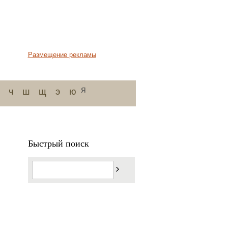
Размещение рекламы
я
ч
ш
щ
э
ю
Быстрый поиск