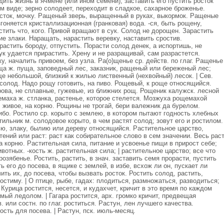
ть жизнь в ячмене (или ином семени), заставить его пустить росток
ом виде; зерно солодеет, переходит в сладкое, сахарное броженье.
сток, мочку. Ращеный зверь, выращенный в руках, выкормок. Ращеные
гоняется кристаллизационная (гранковая) вода. -ся, быть рощену,
стить что, кого. Привой вращают в сук. Солод не дорощен. Зарастить
ие злаки. Наращать, нарастить веревку, наставить сростив.
стить бороду, отпустить. Порасти солод денек, а испортишь, не
к удается прирастить. Хрену и не разращивай, сам разрастется.
, началить привоем, без узла. Ра(о)щенье ср. действ. по глаг. Ращенье
ща ж. пуща, заповедный лес, заказник, ращеный или береженый лес;
е небольшой, близкий к жилью лиственный (нехвойный) лесок. | Сев.
 солод. Надо рощу готовить, на пиво. Рощевый, к роще относящийся.
ова, не сплавные, гужевые, из ближних рощ. Рощеник калужск. лесной
маха ж. стланка, растенье, которое стелется. Мозжуха рощемахой
, живое, на корню. Рощины не трогай, бери валежник да бурелом.
ибо. Ростило ср. корыто с землею, в котором пытают годность хлебных
ильник м. солодовое корыто, в чем растят солод; зовут его и ростилом.
ью, злаку, былию или дереву относящийся. Растительное царство,
тений или раст: раст как собирательное слово в сем значении. Весь рас
на корню. Растительная сила, питание и усвоенье пищи в прирост себе;
отных. -кость ж. растительная сила; | растительное царство; все что
розябенье. Ростить, растить, в знач. заставить семя прорасти, пустить
ь его до посева, в ящике с землей, в избе, всхож ли он, пускает ли
ть их, до посева, чтобы вызвать росток. Ростить солод, растить,
остиму. | О птице, рыбе, гадах: плодиться, размножаться, разводиться;
. Курица ростится, несется, и кудахчет, кричит в это время по каждом
мый ледолом. | Гагара ростится, арх. громко кричит, предвещая
 или состн. по глаг. роститься. Растун, лен лучшего качества.
сть для посева. | Растун, пск. июль-месяц.