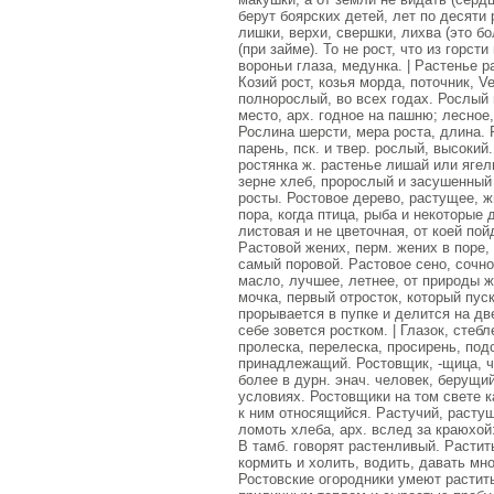
берут боярских детей, лет по десяти 
лишки, верхи, свершки, лихва (это б
(при займе). То не рост, что из горсти
вороньи глаза, медунка. | Растенье рас
Козий рост, козья морда, поточник, V
полнорослый, во всех годах. Рослый 
место, арх. годное на пашню; лесное,
Рослина шерсти, мера роста, длина.
парень, пск. и твер. рослый, высокий
ростянка ж. растенье лишай или яге
зерне хлеб, пророслый и засушенный 
росты. Ростовое дерево, растущее, жи
пора, когда птица, рыба и некоторые 
листовая и не цветочная, от коей пой
Растовой жених, перм. жених в поре, 
самый поровой. Растовое сено, сочно
масло, лучшее, летнее, от природы ж
мочка, первый отросток, который пус
прорывается в пупке и делится на дв
себе зовется ростком. | Глазок, стебле
пролеска, перелеска, просирень, под
принадлежащий. Ростовщик, -щица, че
более в дурн. энач. человек, берущий
условиях. Ростовщики на том свете ка
к ним относящийся. Растучий, расту
ломоть хлеба, арх. вслед за краюхой
В тамб. говорят растенливый. Растит
кормить и холить, водить, давать мно
Ростовские огородники умеют растить 