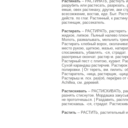
Растинать
-- РАСТИНАТЬ, растнуть и р
разрубить или растесать, разрезать,
емше, овех растинаху, другие, аки ст
всесожжение, востав, иде. Быт. Ростя
действ. по глаг. Растинный, к расти
растинщик, рассекатель.
Растирать
-- РАСТИРАТЬ, растереть ч
жидкое, липкое. Пьяный налево плюне
Молоть, размалывать, мельчить трень
Растирать хлебный ворох, околачивать
место рукою, щеткою, мазью, натирать
спосаживать, убавлять. -ся, страдат. 
разотренье окончат. растир м. растирк
Растирный пест с плитою, курант. Ра
Сухой карандаш растирчив. Растирок 
полировки. | От тереть, вм. пилить: о
Растаратель, -ница, растирщик, -щица
Растирыш м. пск. раз(об, пере)рез от 
Achilleа, см. деревей.
Растискивать
-- РАСТИСКИВАТЬ, расти
разнять стиснутое. Мордашка закусыв
не протолчешься. | Раздавить, распл
растискаешь. -ся, страдат. Растискива
Растить
-- РАСТИТЬ, растительный и 