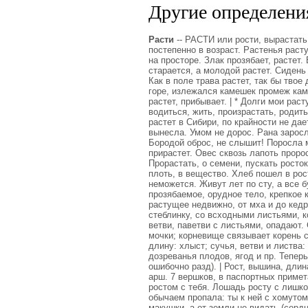
Другие определения
Расти
-- РАСТИ или рости, вырастать
постепенно в возраст. Растенья раст
на просторе. Злак прозябает, растет.
старается, а молодой растет. Сидень с
Как в поле трава растет, так бы твое
горе, излежался камешек промеж камк
растет, прибывает. | * Долги мои рас
водиться, жить, произрастать, родит
растет в Сибири, по крайности не дае
вынесла. Умом не дорос. Рана заросл
Бородой оброс, не слышит! Поросла 
прирастет. Овес сквозь лапоть проро
Прорастать, о семени, пускать росток
плоть, в вещество. Хлеб пошел в рос
неможется. Живут лет по сту, а все б
прозябаемое, орудное тело, крепкое 
растущее недвижно, от мха и до кедр
стеблинку, со всходными листьями, к
ветви, паветви с листьями, опадают.
мочки; корневище связывает корень с
длину: хлыст; сучья, ветви и листва: 
дозреванья плодов, ягод и пр. Тепер
ошибочно разд). | Рост, вышина, длин
арш. 7 вершков, в паспортных примет
ростом с тебя. Лошадь росту с лишко
обычаем пропала: ты к ней с хомутом,
макушки, а от земли не видать (сердц