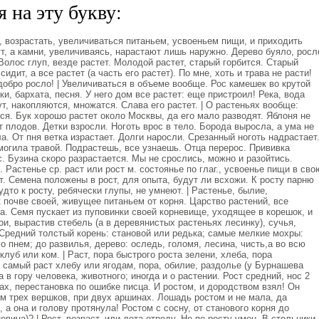
 на эту букву:
, возрастать, увеличиваться питаньем, усвоеньем пищи, и приходить
ут, а камни, увеличиваясь, нарастают лишь наружно. Дерево буяло, росл
 Волос глуп, везде растет. Молодой растет, старый горбится. Старый
идит, а все растет (а часть его растет). По мне, хоть и трава не расти!
 добро росло! | Увеличиваться в объеме вообще. Рос камешек во крутой
и, бархата, песня. У него дом все растет: еще пристроил! Река, вода
тут, накопляются, множатся. Слава его растет. | О растеньях вообще:
ься. Бук хорошо растет около Москвы, да его мало разводят. Яблоня не
т плодов. Детки взросли. Ноготь врос в тело. Борода выросла, а ума не
а. От пня ветка израстает. Долги наросли. Срезанный ноготь надрастает
могила травой. Подрастешь, все узнаешь. Отца перерос. Прививка
с. Бузина скоро разрастается. Мы не срослись, можно и разойтись.
. Растенье ср. раст или рост м. состоянье по глаг., усвоенье пищи в сво
т. Семена положены в рост, для опыта, будут ли всхожи. К росту парню
удто к росту, ребячески глупы, не умнеют. | Растенье, былие,
к почве своей, живущее питаньем от корня. Царство растений, все
а. Семя пускает из пуповинки своей корневище, уходящее в корешок, и
ои, вырастив стебель (а в деревянистых растеньях лесинку), сучья,
 Средний толстый корень: становой или редька; самые мелкие мохры:
о пнем; до развилья, дерево: оследь, голомя, лесина, чисть,а во всю
клуб или ком. | Раст, пора быстрого роста зелени, хлеба, пора
ь самый раст хлебу или ягодам, пора, обилие, раздолье (у Бурнашева
а в гору человека, животного; иногда и о растении. Рост средний, нос 2
ах, перестановка по ошибке писца. И ростом, и дородством взял! Он
м трех вершков, при двух аршинах. Лошадь ростом и не мала, да
 а она и голову протянула! Ростом с сосну, от станового корня до
евина)? | Рост, возраст, или лета отроду. Не по росту умен. В стольники