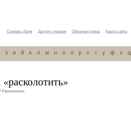
Словарь Даля
Другие словари
Обратная связь
Карта сайта
з
и
й
к
л
м
н
о
п
р
с
т
у
ф
х
ц
 «расколотить»
/ Расколотить