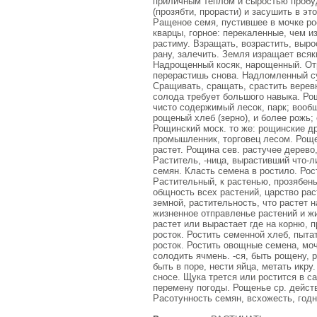
приличным теплом и сыростью пробуди
(прозябти, прорасти) и засушить в эт
Ращеное семя, пустившее в мочке ро
кварцы, горное: перекаленные, чем из
растиму. Взращать, возрастить, выро
рану, залечить. Земля изращает всяк
Надрощенный косяк, нарощенный. Отра
перерастишь снова. Надломленный су
Сращивать, сращать, срастить веревку
солода требует большого навыка. Ро
чисто содержимый лесок, парк; вообщ
рощеный хлеб (зерно), и более рожь;
Рощинский моск. то же: рощинские др
промышленник, торговец лесом. Роще
растет. Рощина сев. растучее дерево
Раститель, -ница, вырастивший что-л
семян. Класть семена в ростило. Рост
Растительный, к растенью, прозябен
общность всех растений, царство рас
земной, растительность, что растет 
жизненное отправленье растений и жив
растет или вырастает где на корню, п
росток. Ростить семенной хлеб, пытат
росток. Ростить овощные семена, мочи
солодить ячмень. -ся, быть рощену, р
быть в поре, нести яйца, метать икру
сносе. Щука трется или ростится в са
перемену погоды. Рощенье ср. действ.
Расотунность семян, всхожесть, годно