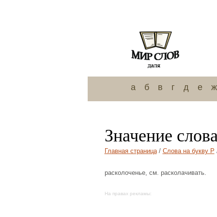
а
б
в
г
д
е
ж
Значение слова
Главная страница
/
Слова на букву Р
расколоченье, см. расколачивать.
На правах рекламы: