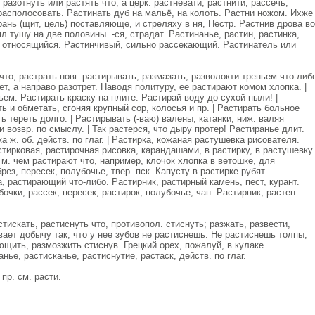
азотнуть или растять что, а церк. растневати, растнити, рассечь,
 располосовать. Растинать дуб на мальё, на колоть. Растни ножом. Ихже
рань (щит, цель) поставляюще, и стреляху в ня, Нестр. Растнив дрова во
л тушу на две половины. -ся, страдат. Растинанье, растин, растинка,
ну относящийся. Растинчивый, сильно рассекающий. Растинатель или
то, растрать новг. растирывать, размазать, разволокти треньем что-либ
т, а направо разотрет. Наводя политуру, ее растирают комом хлопка. |
ем. Растирать краску на плите. Растирай воду до сухой пыли! |
 и обметать, сгоняя крупный сор, колосья и пр. | Растирать больное
 тереть долго. | Растирывать (-ваю) валены, катанки, ниж. валяя
и возвр. по смыслу. | Так растерся, что дыру протер! Растиранье длит.
а ж. об. действ. по глаг. | Растирка, кожаная растушевка рисователя.
стирковая, растирочная рисовка, карандашами, в растирку, в растушевку.
м. чем растирают что, например, клочок хлопка в ветошке, для
брез, пересек, полубочье, твер. пск. Капусту в растирке рубят.
, растирающий что-либо. Растирник, растирный камень, пест, курант.
бочки, рассек, пересек, растирок, полубочье, чан. Растирник, растен.
скать, растиснуть что, противопол. стиснуть; разжать, развести,
ает добычу так, что у нее зубов не растиснешь. Не растиснешь толпы,
ющить, размозжить стиснув. Грецкий орех, пожалуй, в кулаке
нье, растисканье, растиснутие, растаск, действ. по глаг.
пр. см. расти.