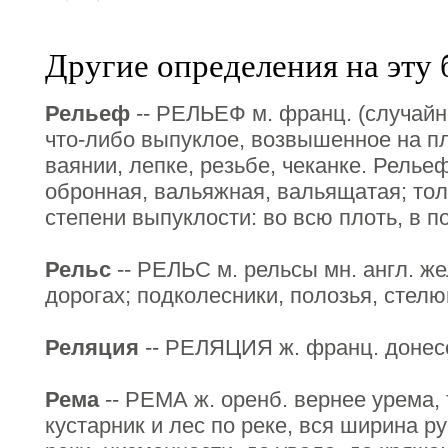
Другие определения на эту 
Рельеф
-- РЕЛЬЕФ м. франц. (случайно
что-либо выпуклое, возвышенное на пл
ваянии, лепке, резьбе, чеканке. Релье
обронная, вальяжная, вальящатая; тол
степени выпуклости: во всю плоть, в по
Рельс
-- РЕЛЬС м. рельсы мн. англ. ж
дорогах; подколесники, полозья, стелюг
Реляция
-- РЕЛЯЦИЯ ж. франц. донесе
Рема
-- РЕМА ж. оренб. вернее урема,
кустарник и лес по реке, вся ширина р