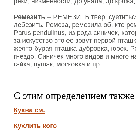
реки, низменности, до увала, до кряжа;
Ремезить
-- РЕМЕЗИТЬ твер. суетиться
лебезить. Ремеза, ремезила об. кто ре
Parus pendulinus, из рода синичек, кот
за искусство это ее зовут первой пташко
желто-бурая пташка дубровка, юрок. 
гнездо. Синичек много видов и много на
гайка, пушак, московка и пр.
С этим определением также
Кухва см.
Кухлить кого