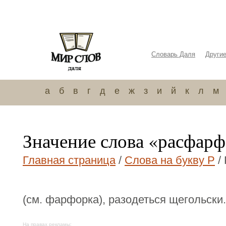
Словарь Даля
Други
а
б
в
г
д
е
ж
з
и
й
к
л
м
Значение слова «расфар
Главная страница
/
Слова на букву Р
/
(см. фарфорка), разодеться щегольски.
На правах рекламы: