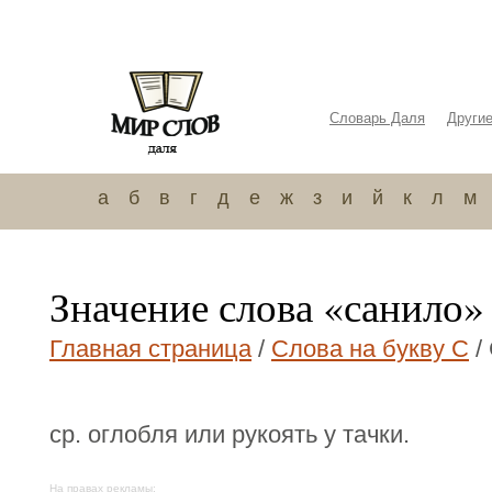
Словарь Даля
Други
а
б
в
г
д
е
ж
з
и
й
к
л
м
Значение слова «санило»
Главная страница
/
Слова на букву С
/
ср. оглобля или рукоять у тачки.
На правах рекламы: