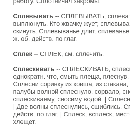
работу. Сплотничал закромы.
Сплевывать
-- СПЛЕВЫВАТЬ, сплеват
выплюнуть. Кто жвачку жует, сплевывае
скинуть. Сплевыванье длит. сплеванье 
ж. об. действ. по глаг.
Сплек
-- СПЛЕК, см. сплечить.
Сплескивать
-- СПЛЕСКИВАТЬ, сплеск
однократн. что, смыть плеща, плеснув.
Сплесни соринку из ковша, из стакана,
палубы волной сплеснуло, сорвало, сне
сплескиваему, сносиму водой. | Сплесну
| Две волны сплеснулись, сшиблись. С
действ. по глаг. | Сплеск, всплеск, мес
хлещет.