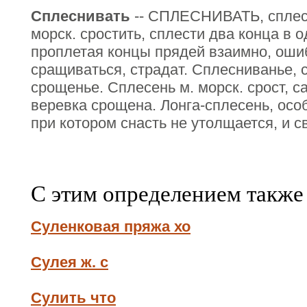
Сплеснивать
-- СПЛЕСНИВАТЬ, сплесн
морск. сростить, сплести два конца в о
проплетая концы прядей взаимно, ошибо
сращиваться, страдат. Сплесниванье, 
срощенье. Сплесень м. морск. срост, с
веревка срощена. Лонга-сплесень, осо
при котором снасть не утолщается, и с
С этим определением также
Суленковая пряжа хо
Сулея ж. с
Сулить что