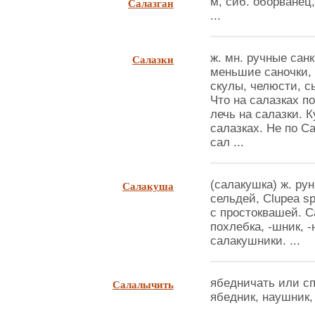
Салазган
м, сиб. оборванец,
...
Салазки
ж. мн. ручные санк
меньшие саночки, д
скулы, челюсти, с
Что на салазках по
лечь на салазки. К
салазках. Не по Са
сал ...
Салакуша
(салакушка) ж. ру
сельдей, Clupea sp
с простоквашей. 
похлебка, -шник, 
салакушники. ...
Салалычить
ябедничать или сп
ябедник, наушник, 