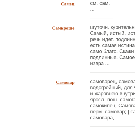
Самец
см. сам.
...
Самкроше
шуточн. курительн
Самый, истый, ист
речь идет, подлин
есть самая истина
само благо. Скажи
подлинные. Самое
извра ...
Самовар
самоварец, самов
водогрейный, для 
и жаровнею внутри
яросл.-пош. самога
самокипец. Самова
перм. самовар; | 
самовара, ...