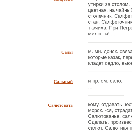
утирки за столом,
цветная, на чайны
столечник. Салфет
стан. Салфеточник
ткачиха. При Петре
милости! ...
Салы
м. мн. донск. свя
которые казак, пе
кладет седло, вьюк
Сальный
и пр. см. сало.
...
Салютовать
кому, отдавать че
морск. -ся, страда
Салютованье, салю
Сделать, произвес
салют. Салютная па