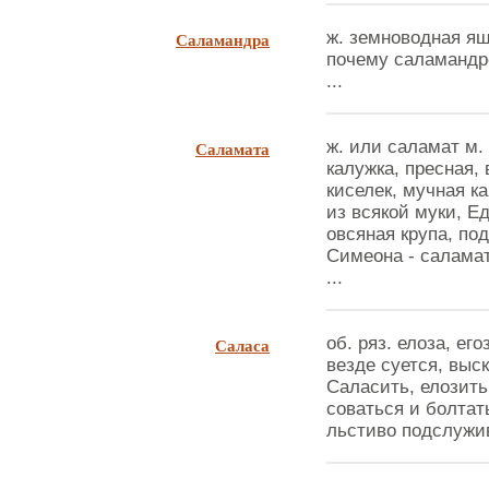
Саламандра
ж. земноводная ящ
почему саламандро
...
Саламата
ж. или саламат м. 
калужка, пресная,
киселек, мучная к
из всякой муки, Ед
овсяная крупа, по
Симеона - саламат
...
Саласа
об. ряз. елоза, ег
везде суется, выс
Саласить, елозить
соваться и болтат
льстиво подслужив