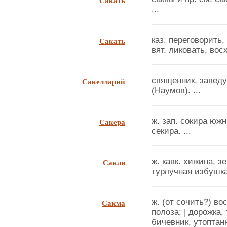
Сакать
...
Сакать
каз. переговорить,
вят. ликовать, вос
Сакелларий
священник, завед
(Наумов). ...
Сакера
ж. зап. сокира южн
секира. ...
Сакля
ж. кавк. хижина, з
турлучная избушка,
Сакма
ж. (от сочить?) во
полоза; | дорожка,
бичевник, утоптан