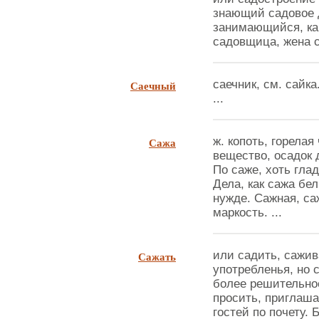
знающий садовое 
занимающийся, ка
садовщица, жена са
Саечный
саечник, см. сайка
...
Сажа
ж. копоть, горелая
вещество, осадок 
По саже, хоть глад
Дела, как сажа бел
нужде. Сажная, са
маркость. ...
Сажать
или садить, сажив
употребленья, но 
более решительное
просить, приглаша
гостей по почету. 