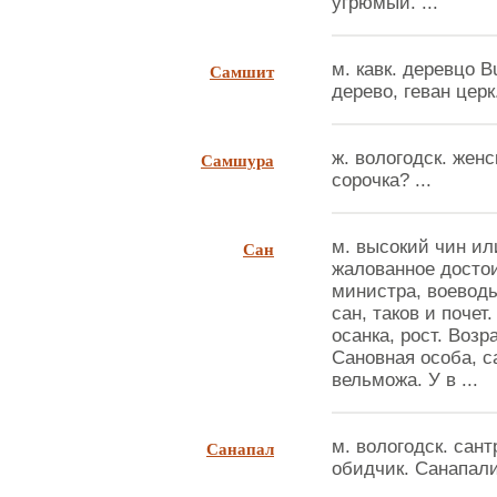
угрюмый. ...
Самшит
м. кавк. деревцо B
дерево, геван церк
Самшура
ж. вологодск. женс
сорочка? ...
Сан
м. высокий чин ил
жалованное достои
министра, воеводы
сан, таков и почет.
осанка, рост. Возр
Сановная особа, са
вельможа. У в ...
Санапал
м. вологодск. сант
обидчик. Санапалит