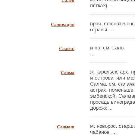
Салец
пятка?). ...
Саливация
врач. слюнотеченье
отравы. ...
Салить
и пр. см. сало.
...
Салма
ж. карельск. арх. 
и острова, или меж
Салма, см. салама
астрах. поменьше 
эмбенской. Салмак 
просадь винограда
дорожк ...
Салмаш
м. новорос. старш
чабанов. ...