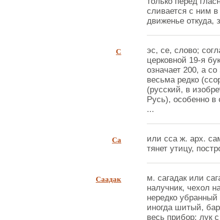
только перед гласн
сливается с ним в 
движенье откуда, за
С
эс, се, слово; согл
церковной 19-я бук
означает 200, а с
весьма редко (ссо
(русский, в изобр
Русь), особенно в
...
Са
или сса ж. арх. са
тянет утицу, постро
Саадак
м. сагадак или саг
налучник, чехол н
нередко убранный 
иногда шитый, бар
весь прибор: лук 