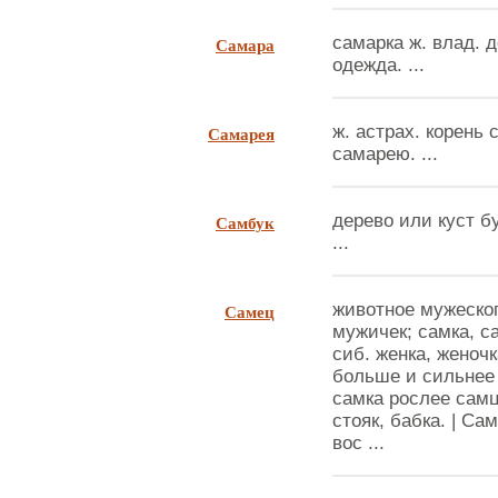
Самара
самарка ж. влад. 
одежда. ...
Самарея
ж. астрах. корень 
самарею. ...
Самбук
дерево или куст б
...
Самец
животное мужеског
мужичек; самка, с
сиб. женка, женоч
больше и сильнее 
самка рослее самц
стояк, бабка. | Са
вос ...