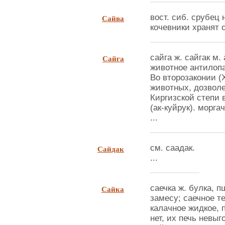
Сайва
вост. сиб. срубец 
кочевники хранят съ
Сайга
сайга ж. сайгак м.
животное антилопа
Во второзаконии (X
животных, дозволе
Киргизской степи 
(ак-куйрук). моргач
...
Сайдак
см. саадак.
...
Сайка
саечка ж. булка, 
замесу; саечное те
калачное жидкое, 
нет, их печь невыг