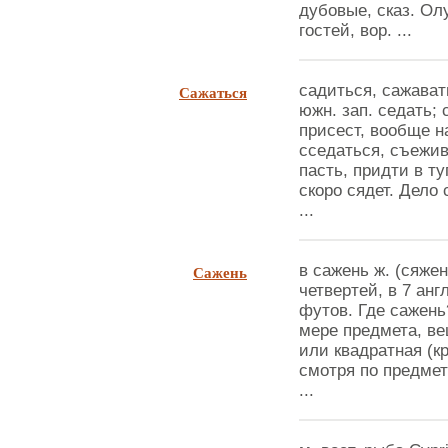
дубовые, сказ. Ол
гостей, вор. ...
Сажаться
садиться, сажават
южн. зап. седать; 
присест, вообще на
сседаться, съежива
пасть, придти в ту
скоро сядет. Дело 
...
Сажень
в сажень ж. (сяжен
четвертей, в 7 анг
футов. Где сажень
мере предмета, ве
или квадратная (кр
смотря по предмет
...