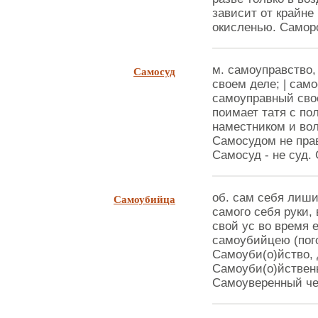
зависит от крайне
окисленью. Саморо
Самосуд
м. самоуправство,
своем деле; | само
самоуправный свое
поимает татя с по
наместником и вол
Самосудом не прав
Самосуд - не суд. 
Самоубийца
об. сам себя лиш
самого себя руки,
свой ус во время 
самоубийцею (пого
Самоуби(о)йство, д
Самоуби(о)йствены
Самоуверенный чел