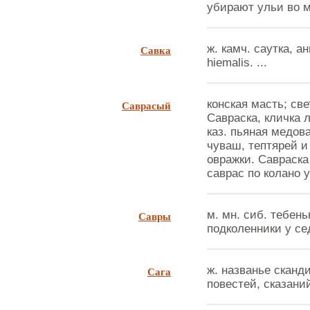
убирают ульи во м
Савка
ж. камч. саутка, ан
hiemalis. ...
Саврасый
конская масть; св
Савраска, кличка 
каз. пьяная медов
чуваш, тептярей и
овражки. Савраска 
саврас по колано у
Савры
м. мн. сиб. тебен
подколенники у сед
Сага
ж. названье сканд
повестей, сказаний