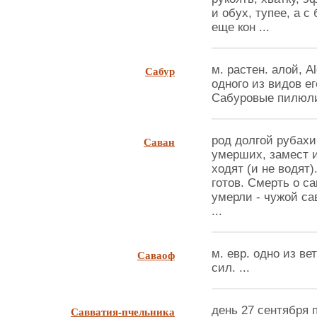
и обух, тупее, а с
еще кон ...
Сабур
м. растен. алой, A
одного из видов е
Сабуровые пилюли.
Саван
род долгой рубахи
умерших, замест и
ходят (и не водят)
готов. Смерть о с
умерли - чужой са
...
Саваоф
м. евр. одно из в
сил. ...
Савватия-пчельника
день 27 сентября 