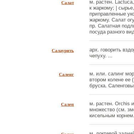
Салат
м. растен. Lactuca
к жаркому; | сырье
приправленные ук
жаркому. Салат ог
пр. Салатная подл
посуда разного вид
Салаурить
арх. говорить вздо
чепуху. ...
Саленг
м. или. салинг мо
втором колене ее (
бруска. Саленговый
Салеп
м. растен. Orchis 
множество (см. зм
кисельным корнем. 
м. локтевой задний