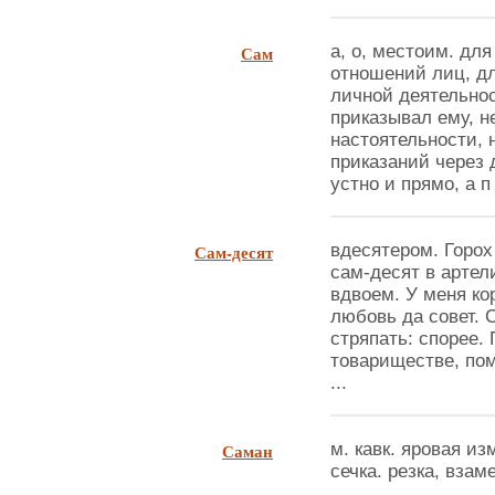
Сам
а, о, местоим. дл
отношений лиц, д
личной деятельност
приказывал ему, н
настоятельности, 
приказаний через 
устно и прямо, а п 
Сам-десят
вдесятером. Горох
сам-десят в артели
вдвоем. У меня кор
любовь да совет. С
стряпать: спорее.
товариществе, пом
...
Саман
м. кавк. яровая и
сечка. резка, взаме