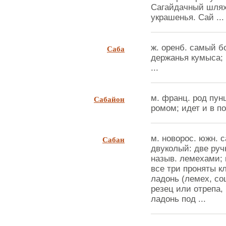
Сагайдачный шлях
украшенья. Сай ...
Саба
ж. оренб. самый б
держанья кумыса; 
...
Сабайон
м. франц. род пун
ромом; идет и в по
Сабан
м. новорос. южн. с
двуколый: две руч
назыв. лемехами; 
все три проняты к
ладонь (лемех, со
резец или отрепа,
ладонь под ...