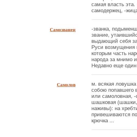
самая власть эта.
самодержец, -жица
Самозванец
-званка, подымен
звание, утаившийс
выдающий себя за 
Руси возмущения 
которым часть нар
народа за мнимо и
Недавно еще один б
Самолов
м. всякая ловушка
собою попавшего в
или самоловная, -с
шашковая (шашки, 
наживы): на хребт
привешиваются пов
крючка ...