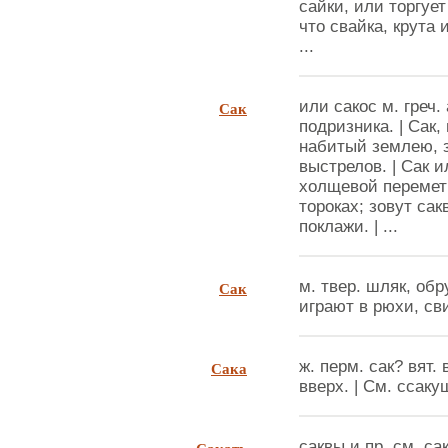
сайки, или торгует
что свайка, крута 
...
Сак
или сакос м. греч.
подризника. | Сак,
набитый землею, з
выстрелов. | Сак и
холщевой переметн
тороках; зовут са
поклажи. | ...
Сак
м. твер. шляк, обр
играют в рюхи, свин
Сака
ж. перм. сак? вят.
вверх. | См. ссаку
саквы и пр. см. сак