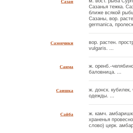
Сазан
м. вост. рыба Cypri
Сазанья тежка. Са
ближе всякой рыбы
Сазаны, вор. растен
germanica, пролеска
Сазончики
вор. растен. простр
vulgaris. ...
Саима
ж. оренб.-челябин
баловница. ...
Саишка
ж. донск. кубилек,
одежды. ...
Сайба
ж. камч. амбаришк
храненья провесно
слово) церк. амбар