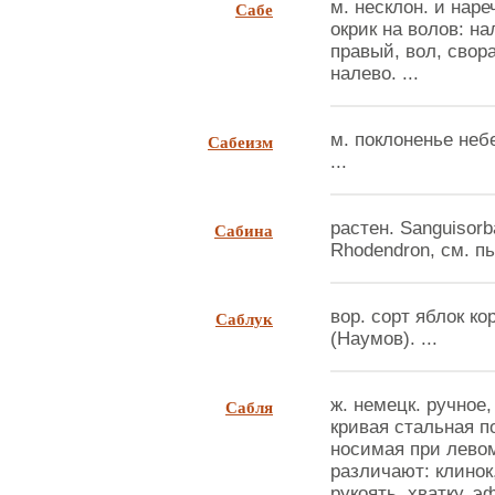
Сабе
м. несклон. и нареч
окрик на волов: на
правый, вол, свор
налево. ...
Сабеизм
м. поклоненье неб
...
Сабина
растен. Sanguisorb
Rhodendron, см. пь
Саблук
вор. сорт яблок ко
(Наумов). ...
Сабля
ж. немецк. ручное
кривая стальная п
носимая при левом
различают: клинок
рукоять, хватку, э