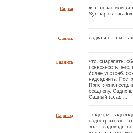
Саджа
ж. степная или кир
Syrrhaptes parado
...
Садить
садка и пр. см. са
...
Саднить
что, оцарапать, о
поверхность чего, 
более употреб. ос
надсаднить. Постр
Пристяжная осадни
осаднену. Садненье
Садный (ссад ...
Садовод
-водец м. садовод
садостроитель, кт
знает садоводство
или садостроение 