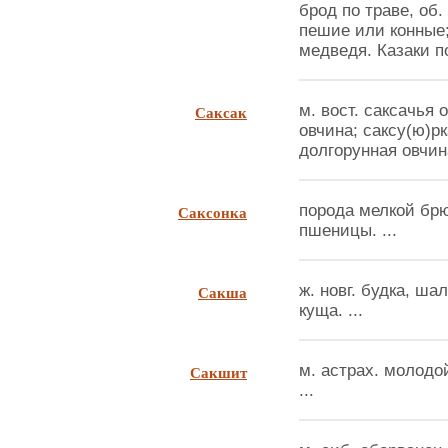
брод по траве, об.
пешие или конные;
медведя. Казаки по
Саксак
м. вост. саксачья 
овчина; саксу(ю)рк
долгорунная овчина
Саксонка
порода мелкой брю
пшеницы. ...
Сакша
ж. новг. будка, ша
куща. ...
Сакшит
м. астрах. молодо
...