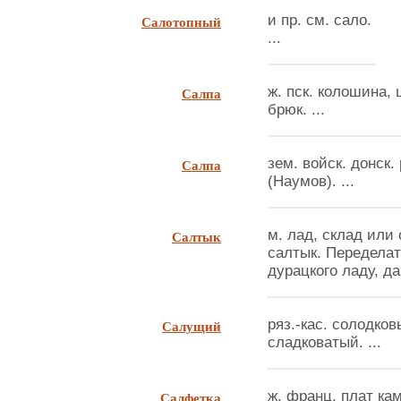
Салотопный
и пр. см. сало.
...
Салпа
ж. пск. колошина,
брюк. ...
Салпа
зем. войск. донск.
(Наумов). ...
Салтык
м. лад, склад или
салтык. Переделат
дурацкого ладу, да 
Салущий
ряз.-кас. солодков
сладковатый. ...
Салфетка
ж. франц. плат ка