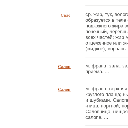
Сало
ср. жир, тук, воло
образуется в теле
подкожного жира з
почечный, черевны
всех частей; жир 
отцеженное или жи
(жидкое), ворвань. 
Салон
м. франц. зала, за
приема. ...
Салоп
м. франц. верхняя 
круглого плаща; н
и шубками. Салопн
-ница, портной, п
Салопница, нищая,
салопе. ...