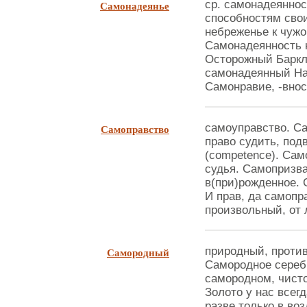
Самонадеянье
ср. самонадеяннос
способностям свои
небреженье к чужо
Самонадеянность 
Осторожный Баркла
самонадеянный На
Самонравие, -вност
Самоправство
самоуправство. С
право судить, под
(competence). Сам
судья. Самопризва
в(при)рожденное. 
И прав, да самопр
произвольный, от л
Самородный
природный, против
Самородное сереб
самородном, чисто
Золото у нас всегд
разве только в во