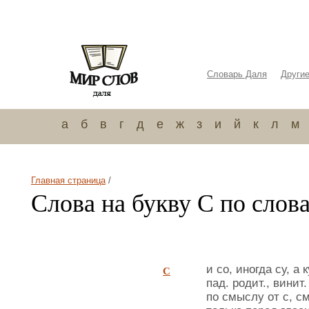
Словарь Даля
Други
а
б
в
г
д
е
ж
з
и
й
к
л
м
Главная страница
/
Слова на букву С по слов
С
и со, иногда су, а 
пад. родит., винит.
по смыслу от с, см