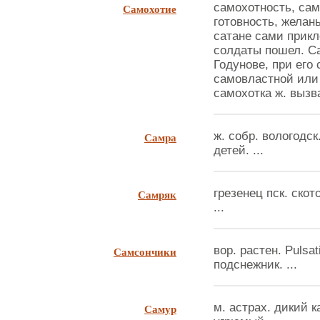
Самохотие
самохотность, сам
готовность, желан
сатане сами прикл
солдаты пошел. Са
Годунове, при его
самовластной или
самохотка ж. вызв
Самра
ж. собр. вологодск
детей. ...
Самряк
грезенец пск. ско
...
Самсончики
вор. растен. Pulsati
подснежник. ...
Самур
м. астрах. дикий 