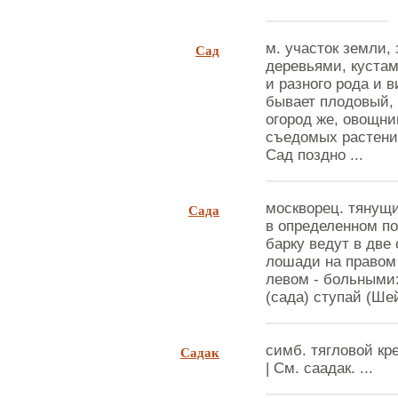
Сад
м. участок земли,
деревьями, куста
и разного рода и 
бывает плодовый, 
огород же, овощни
съедомых растений
Сад поздно ...
Сада
москворец. тянущ
в определенном по
барку ведут в две 
лошади на правом 
левом - больными:
(сада) ступай (Шейн
Садак
симб. тягловой кр
| См. саадак. ...