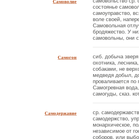
Самоволие
самовольство ср. с
состоянье самовол
самоуправство, вс
воле своей, напере
Самовольная отлуч
бродяжество. У ни
самовольны, они с
Самогон
сиб. добыча зверя
охотника, лесника,
собаками, не верх
медведя добыл, до
проваливается по 
Самогревная вода,
самогуды, сказ. ко
Самодержавие
ср. самодержавств
самодержство, уп
монархическое, по
независимое от г
соборов, или выбо