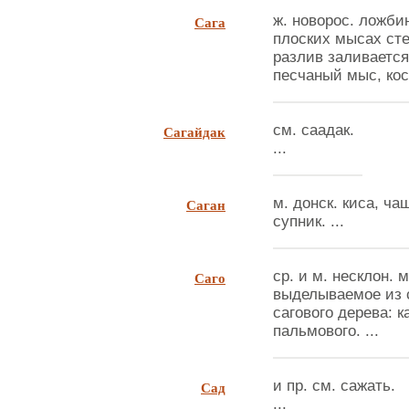
Сага
ж. новорос. ложби
плоских мысах степ
разлив заливается
песчаный мыс, коса
Сагайдак
см. саадак.
...
Саган
м. донск. киса, ча
супник. ...
Саго
ср. и м. несклон.
выделываемое из 
сагового дерева: 
пальмового. ...
Сад
и пр. см. сажать.
...