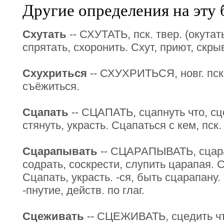
Другие определения на эту 
Схутать
-- СХУТАТЬ, пск. твер. (окутат
спрятать, схоронить. Схут, приют, скр
Схухриться
-- СХУХРИТЬСЯ, новг. пск.
съёжиться.
Сцапать
-- СЦАПАТЬ, сцапнуть что, сцо
стянуть, украсть. Сцапаться с кем, пск.
Сцарапывать
-- СЦАРАПЫВАТЬ, сцарап
содрать, соскрести, слупить царапая. С
Сцапать, украсть. -ся, быть сцарапану.
-пнутие, действ. по глаг.
Сцеживать
-- СЦЕЖИВАТЬ, сцедить что