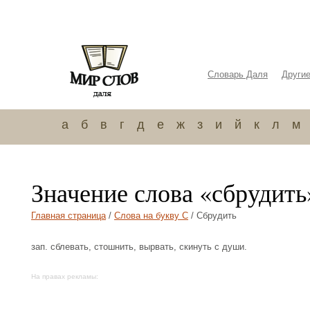
Словарь Даля
Други
а
б
в
г
д
е
ж
з
и
й
к
л
м
Значение слова «сбрудить
Главная страница
/
Слова на букву С
/ Сбрудить
зап. сблевать, стошнить, вырвать, скинуть с души.
На правах рекламы: