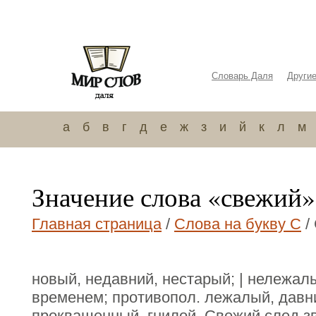
Словарь Даля
Други
а
б
в
г
д
е
ж
з
и
й
к
л
м
Значение слова «свежий»
Главная страница
/
Слова на букву С
/
новый, недавний, нестарый; | нележал
временем; противопол. лежалый, давни
проквашенный, гнилой. Свежий след з