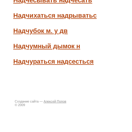
Надчесывать надчесать
Надчихаться надрыватьс
Надчубок м. у дв
Надчумный дымок н
Надчураться надсесться
Создание сайта —
Алексей Попов
© 2009