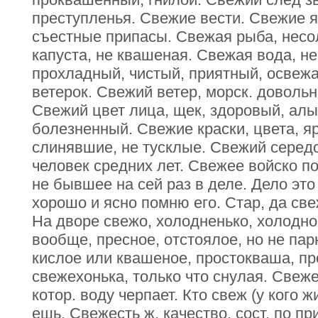
преступленья. Свежие вести. Свежие я
съестные припасы. Свежая рыба, несо
капуста, не квашеная. Свежая вода, не
прохладный, чистый, приятный, осве
ветерок. Свежий ветер, морск. доволь
Свежий цвет лица, щек, здоровый, алы
болезненный. Свежие краски, цвета, яр
слинявшие, не тусклые. Свежий середо
человек средних лет. Свежее войско п
не бывшее на сей раз в деле. Дело это
хорошо и ясно помню его. Стар, да све
На дворе свежо, холодненько, холодно
вообще, пресное, отстоялое, но не пар
кислое или квашеное, простокваша, п
свежехонька, только что снулая. Свеже
котор. воду черпает. Кто свеж (у кого 
ешь. Свежесть ж. качество, сост. по пр