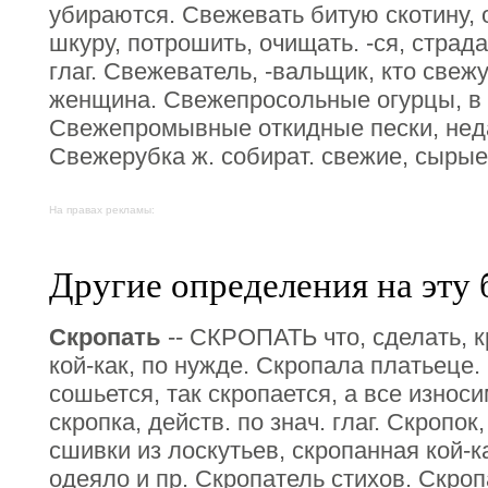
убираются. Свежевать битую скотину,
шкуру, потрошить, очищать. -ся, страда
глаг. Свежеватель, -вальщик, кто свежу
женщина. Свежепросольные огурцы, в 
Свежепромывные откидные пески, нед
Свежерубка ж. собират. свежие, сырые
На правах рекламы:
Другие определения на эту 
Скропать
-- СКРОПАТЬ что, сделать, к
кой-как, по нужде. Скропала платьеце
сошьется, так скропается, а все износи
скропка, действ. по знач. глаг. Скропок
сшивки из лоскутьев, скропанная кой-к
одеяло и пр. Скропатель стихов. Скро