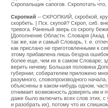
Скропальщик сапогов. Скропотать что, 
Скропкий
-- СКРОПКИЙ, скробкой, круш
скорбеть. | Пск. скупой? Скроп, сиб. вн
тревога. Раненый зверь со скропу бежит
[Дополнение Областн. Словаря (Акад. 
так же, как и самый Словарь, т. е. отпе
как прислано не приготовленными к се
этому прибавлена лишь бездна ошибок
более еще, чем их в самом Словаре; з
верить ничему. Большая половина Допо
губернии; собирателем приложено мног
разумного, словопроизводного начала, 
объяснены в каком-нибудь одном, част
отнимает возможность доверять им и п
даже было включить всех слов этих, с
и разобрать их), потому что их слишком