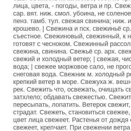
лица, цвета, - погоды, ветра и пр. Све
сар. вят. ниж. смол. убоина, не солено
пенз. тамб. тул. свежая свинина; ниж. 
крошево. | Свежина и пск. свежиньё с
съестное. Свежиновый, свежинный, к 
готовят с чесноком. Свежинный рассол
свежина, свинина. Свежьё ср. арх. све
свежий и холодный ветер; | свежая, чи
вода; | свежее моржовое сало, не прого
снеговая вода. Свежник м. холодный р
крепкий ветер в море. Свежуха ж. вешн
рек. Свежить что, освежать, очищать с
затхлело; обдавать свежестью. Свежит
пересыпать, лопатить. Ветерок свежит,
страдат. Свежеть, становиться свежее,
цвет лица свежеет. Растенья от дождя
свежеет, крепчает. При свежении ветра