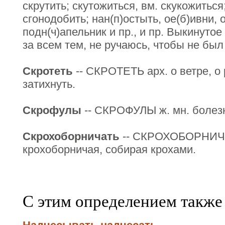
скрутить; скутожиться, вм. скукожиться
сгонодобить; нан(п)остыть, ое(б)ивни, 
подн(ч)апельник и пр., и пр. Выкинуто
за всем тем, не ручаюсь, чтобы не был
Скротеть
-- СКРОТЕТЬ арх. о ветре, о 
затихнуть.
Скрофулы
-- СКРОФУЛЫ ж. мн. болезн
Скрохоборничать
-- СКРОХОБОРНИЧА
крохоборничая, собирая крохами.
С этим определением также