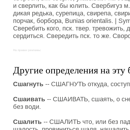
и сверлить, как бы юлить. Свербигуз м.
дикая редька, сурепица, свирепа, свири
порчак, борбора, Bunias orientalis. | Sy
Сверебить кого, пск. твер. тревожить, д
сердиться. Свередить пск. то же. Своро
На правах рекламы:
Другие определения на эту 
Сшагнуть
-- СШАГНУТЬ откуда, соступ
Сшаивать
-- СШАИВАТЬ, сшаять, о снег
без води.
Сшалить
-- СШАЛИТЬ что, или без па
шалость, провиниться шаля, нашалить