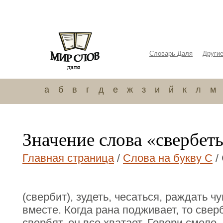
Словарь Даля
Други
а
б
в
г
д
е
ж
з
и
й
к
л
м
Значение слова «свербет
Главная страница
/
Слова на букву С
/
(свербит), зудеть, чесаться, раждать ч
вместе. Когда рана подживает, то сверб
свербят, он все хватает. Говори смело,