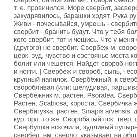
т. е. провинился. Море свербит, засвер
закудрявилось, барашки ходят. Рука ру
Живи - почесывайся, умрешь - свербить
свербит - бранить будут. Что у тебя бол
кого свербит, тот и чешись. Что у меня 
(другого) не свербит. Свербеж м. своро
церк. зуд, чувство и состоянье места ко
болит или чешется. Найдет свороб ног
и ногти. | Свербеж и свороб, сыпь, чесо
крупный напилок. Свербёжный, к свер
своробливая (или: шелудивая, паршива
Свербежник м. растен. Psoratea. Свербе
Растен. Scabiosa, короста. Свербичка ж
Свербигузка, растен. Sinapis arvensis,
кур. орл. то же. Своробатый пск. твер
Свербушка вскочила, зудливый пупыры
свербел, вм. сверло, указывает на общ