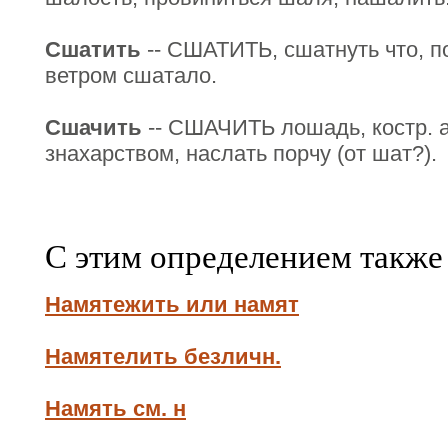
Сшатить
-- СШАТИТЬ, сшатнуть что, п
ветром сшатало.
Сшачить
-- СШАЧИТЬ лошадь, костр. а
знахарством, наслать порчу (от шат?).
С этим определением также
Намятежить или намят
Намятелить безличн.
Намять см. н