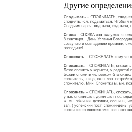
Другие определения
Сподымать
-- СПОДЫМАТЬ, споднять 
споднять. -ся, подыматься. Чтобы я
Сподымя нареч. подымая, вздымая, п
Спожа
-- СПОЖА зап. калужск. спожк
8 сентября. | День Успенья Богородиц
созвучию и совпадению времени, смеш
господине!
Спожелать
-- СПОЖЕЛАТЬ кому чего,
Споживать
-- СПОЖИВАТЬ, спожить чт
Боже спожить у корысти, у радости! 
Божий спожити человеком благоизволи
спожитель, -ница, южн. зап. потреби
спожителю. Мин. Спожитки м. мн. по
Спожинать
-- СПОЖИНАТЬ, спожать, ю
у нас спожинают, дожинают последки.
ж. мн. обжинки, дожинки, осенины, и
зап. ) успенский пост, спожин-день,
спожинки со споженками, госпоженка