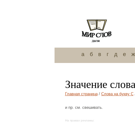
а
б
в
г
д
е
ж
Значение слова
Главная страница
/
Слова на букву С
и пр. см. свешивать.
На правах рекламы: