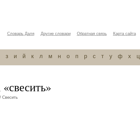
Словарь Даля
Другие словари
Обратная связь
Карта сайта
з
и
й
к
л
м
н
о
п
р
с
т
у
ф
х
ц
 «свесить»
/ Свесить