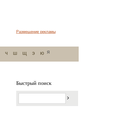
Размещение рекламы
я
ч
ш
щ
э
ю
Быстрый поиск