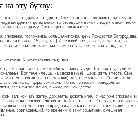
 на эту букву:
что, новг. подымать, поднять. Один этого не сподымешь, одному не
 млада младенька догадалася, из беседушки домой сподымалася. песня.
риподняв, совздыму. Лихорадка сподымя бьет.
а, споженка, госпоженка, большая-спожка. день Рождества Богородицы,
ы, малая-спожка, 15 августа. | Успенский пост; он же, споженки; по
ивается со спожинками, см. спожинать. Споже м. зватл. пад. арх.
 пожелать. Спожеланьеце напутное.
о, южн. зап. съесть, употребить в пищу. Судил Бог пожать, суди же
пожеланье. Вот тебе хлебца, на споживанье! | Церк. жить вместе. Сын
, Мин. Не спожив (т.е. не поживши), друга не узнаешь. Споживатель,
тель, снедатель; | церк. сожитель. Пение принесем преподобных
житки, все нажитое добро, обиходное имущество.
жн. зап. кончать жатву, дожинать, дожать хлеб. У нас уже спожали! И
 Спожинанье, спожин, спожинка, действ. по глаг. | Спожин, или спожинк
менинный сноп, кончание и празднованье конца жатвы; также зовут (южн.
 успленье, совпадающий, по времени, с этим событием, смешивая
ми.