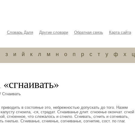
Словарь Даля
Другие словари
Обратная связь
Карта сайта
з
и
й
к
л
м
н
о
п
р
с
т
у
ф
х
ц
 «сгнаивать»
/ Сгнаивать
, приводить в состоянье это, небрежностью допускать до того. Назем
апусту сгноила, -ся, страдат. Сгнаиванье длит. сгноенье окончат. сгной
гной, сгноенное, что слежалось и сгнило. Сгнивать, сгнить и согнивать,
ть гнилью. Сгниванье, сгниенье, согниванье, согнитие, сост. по глаг.