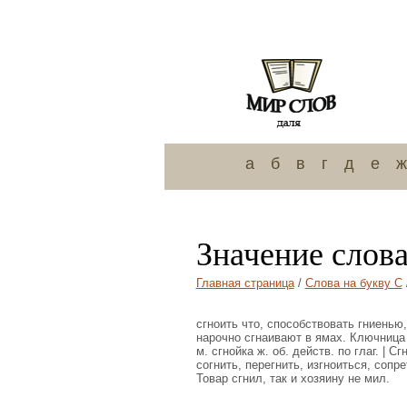
а
б
в
г
д
е
ж
Значение слова
Главная страница
/
Слова на букву С
сгноить что, способствовать гниенью
нарочно сгнаивают в ямах. Ключница к
м. сгнойка ж. об. действ. по глаг. | С
согнить, перегнить, изгноиться, сопре
Товар сгнил, так и хозяину не мил.