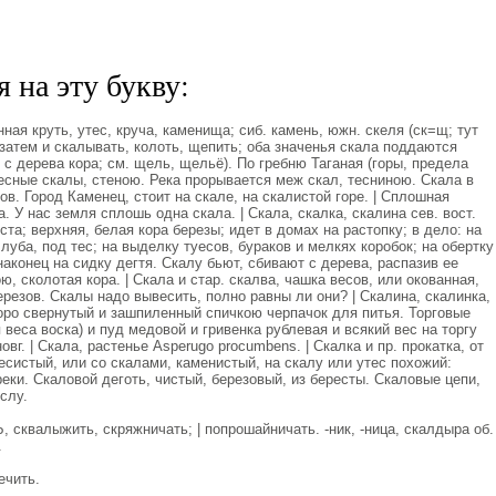
 на эту букву:
ная круть, утес, круча, каменища; сиб. камень, южн. скеля (ск=щ; тут
 затем и скалывать, колоть, щепить; оба значенья скала поддаются
 с дерева кора; см. щель, щельё). По гребню Таганая (горы, предела
есные скалы, стеною. Река прорывается меж скал, тесниною. Скала в
в. Город Каменец, стоит на скале, на скалистой горе. | Сплошная
 У нас земля сплошь одна скала. | Скала, скалка, скалина сев. вост.
еста; верхняя, белая кора березы; идет в домах на растопку; в дело: на
уба, под тес; на выделку туесов, бураков и мелкях коробок; на обертку
наконец на сидку дегтя. Скалу бьют, сбивают с дерева, распазив ее
ю, сколотая кора. | Скала и стар. скалва, чашка весов, или окованная,
езов. Скалы надо вывесить, полно равны ли они? | Скалина, скалинка,
скоро свернутый и зашпиленный спичкою черпачок для питья. Торговые
веса воска) и пуд медовой и гривенка рублевая и всякий вес на торгу
новг. | Скала, растенье Asperugo procumbens. | Скалка и пр. прокатка, от
утесистый, или со скалами, каменистый, на скалу или утес похожий:
реки. Скаловой деготь, чистый, березовый, из бересты. Скаловые цепи,
слу.
квалыжить, скряжничать; | попрошайничать. -ник, -ница, скалдыра об.
.
ечить.