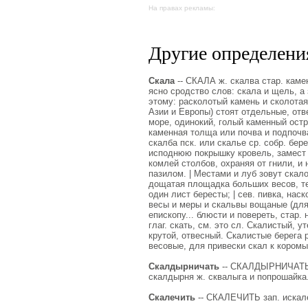
На правах рекламы:
Другие определения
Скала
-- СКАЛА ж. скалва стар. камен
ясно сродство слов: скала и щель, а
этому: расколотый камень и сколотая
Азии и Европы) стоят отдельные, отв
море, одинокий, голый каменный остро
каменная толща или почва и подпочва.
скалба пск. или скалье ср. собр. бер
исподнюю покрышку кровель, замест л
комлей столбов, охраняя от гнили, и 
пазилом. | Местами и луб зовут скало
дощатая площадка больших весов, тер
один лист бересты; | сев. пивка, на
весы и меры и скальвы вощаные (для 
епископу... блюсти и повереть, стар. 
глаг. скать, см. это сл. Скалистый, 
крутой, отвесный. Скалистые берега 
весовые, для привески скал к коромы
Скалдырничать
-- СКАЛДЫРНИЧАТЬ, с
скалдырня ж. сквалыга и попрошайка
Скалечить
-- СКАЛЕЧИТЬ зап. искал