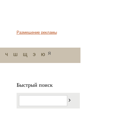
Размещение рекламы
я
ч
ш
щ
э
ю
Быстрый поиск