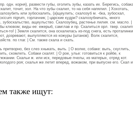
. одн. корня), развести губы, оголить зубы, казать их. Берегись, собак
алит, точит, зол. На что зубы скалил, то на себя напялил. | Хохотать,
алозубить или зубоскалить, (а)щеулить; скалозуб м. -бка, зубоскал,
oxicum nigrum, горлачник; | царские кудри? скалозубничать, много
, зубоскальство, ащеульство. Скалозубец, растенье лилия. см. масло. |
убы клювом; виды ее: ежерыб, самглав и пр. Скалиться орл. твер. скалит
ься-то! | Земля скалится, она оскалилась из-под снега, есть проталинки
ют, дозревают, вылупляются из кожуры (штанов). Волк скалится,
йств. по глаг. | См. также скала и скать.
 притворно, без слез хныкать, выть. | О волке, собаке: выть, скуглить,
ить, скомлеть. Собаки скалят. | О рое, улье: готовиться к ройбе, к
жжании. Скальи ж. или иск, передовые пчелы, из матерых, отряд кот.
молодого роя; скалья же летит вперед, вожаком, при выпуске его. Скал и
ем также ищут: