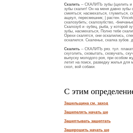
Скалить
-- СКАЛИТЬ зубы (щелить и пр
зубы скалит! Он на меня давно зубы ск
смеяться; насмехаться, глумиться, ск
ащеул, пересмешник; | растен. Vincet
скалозубить; скалозубство, -бничанье
Скалозуб и -зубец, рыба, у которой з
зубы, насмехаться, Полно тебе скалит
Орехи скалятся, они оскалились, спе
оскалился. Скаленье, скалка зубов. де
Скалить
-- СКАЛИТЬ ряз. тул. плакать
скуголить, сковытать, сковучать, скуч
выпуску молодого роя, при особом жу
летит на поиск, разведку жилья для 
скол, вой собаки.
С этим определени
Зашельщина см. заход
Зашепелять начать ше
Зашептывать зашептать
Зашерошить начать ше