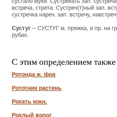
сустало муки. Сустрекать зап. сустречать
встреча, стрета. Сустреч(т)ный зап. вс
сустречка нареч. зап. встречу, навстреч
Сустуг
-- СУСТУГ м. пряжка, и пр. на 
рубах.
С этим определением также
Ротонда ж. фра
Рототник растень
Рохать южн.
Рохлый волог