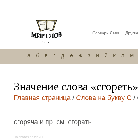
Словарь Даля
Други
а
б
в
г
д
е
ж
з
и
й
к
л
м
Значение слова «сгореть
Главная страница
/
Слова на букву С
/
сгоряча и пр. см. сгорать.
На правах рекламы: