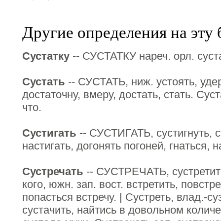
Другие определения на эту 
Сустатку
-- СУСТАТКУ нареч. орл. суста
Сустать
-- СУСТАТЬ, ниж. устоять, уде
достаточну, вмеру, достать, стать. Суст
что.
Сустигать
-- СУСТИГАТЬ, сустигнуть, су
настигать, догонять погоней, гнаться, н
Сустречать
-- СУСТРЕЧАТЬ, сустретить
кого, южн. зап. вост. встретить, повстр
попасться встречу. | Сустреть, влад.-суз
сустачить, найтись в довольном количе