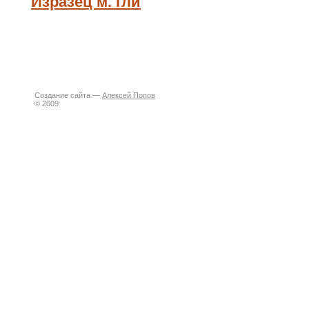
Изразец м. гли
Создание сайта —
Алексей Попов
© 2009