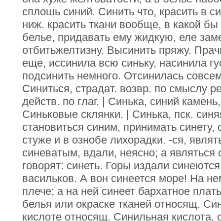
сплошь синий. Синить что, красить в си
ниж. красить ткани вообще, в какой бы 
белье, придавать ему жидкую, еле зам
отбитьжелтизну. Высинить пряжу. Прач
еще, иссинила всю синьку, насинила гу
подсинить немного. Отсинилась совсем
Синиться, страдат. возвр. по смыслу ре
действ. по глаг. | Синька, синий камень
Синьковые склянки. | Синька, пск. син
становиться синим, принимать синету, 
стуже и в ознобе лихорадки. -ся, являт
синеватым, вдали, неясно; а являться 
говорят: синеть. Горы издали синеются
васильков. А вон синеется море! На не
плече; а на ней синеет бархатное плат
белья или окраске тканей относящ. Син
кислоте относящ. Синильная кислота, 