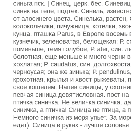
синьга пск. | Синец, церк. бес. Синевиц
синяк на теле, подтек. Синель, известно
от алосинего цвета. Синелька, растен, 
колокольчики, пичужница, котелки, зво
кунца, пташка Parus, в Европе восемь в
кузнечик, зеленоватая, белощекая; Р. co
поменьше, темя голубое; Р. ater, син. лес
болотная, еще меньше и много черни в пе
хохлатая; Р. caudatus, син. долгохвостая
черноусая; она же зинька; Р. pendulinus
крохотная, крылья и хвост рыжеваты,
свое кошелем. Напев синицы, у охотни
певчая синица девятисловная. поет на
птичка синичка. Не величка синичка, да
синичка, а птичка! Синица не птица, а
Немного синичка из моря упьет. За мор
едят). Синица в руках - лучше соловья 