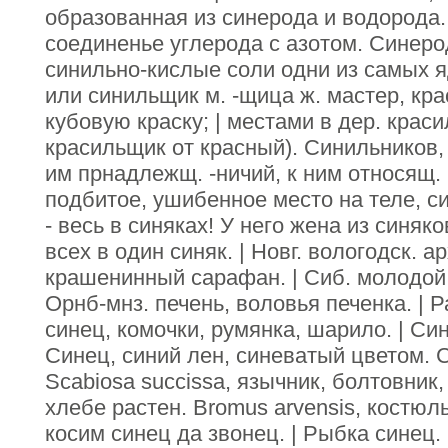
образованная из синерода и водорода.
соединенье углерода с азотом. Синеро
синильно-кислые соли одни из самых я
или синильщик м. -щица ж. мастер, кра
кубовую краску; | местами в дер. крас
красильщик от красный). Синильников,
им прнадлежщ. -ничий, к ним относящ. 
подбитое, ушибенное место на теле, с
- весь в синяках! У него жена из синяк
всех в один синяк. | Новг. вологодск. а
крашенинный сарафан. | Сиб. молодой,
Орнб-мнз. печень, воловья печенка. | Р
синец, комочки, румянка, шарило. | Син
Синец, синий лен, синеватый цветом. С
Scabiosa succissa, язычник, болтовник,
хлебе растен. Bromus arvensis, костюл
косим синец да звонец. | Рыбка синец. C