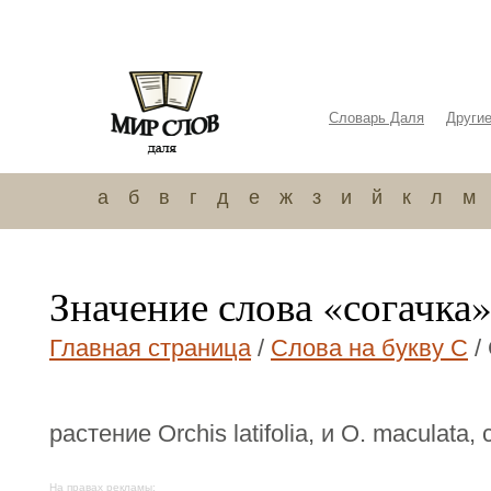
Словарь Даля
Други
а
б
в
г
д
е
ж
з
и
й
к
л
м
Значение слова «согачка
Главная страница
/
Слова на букву С
/
растение Оrchis latifolia, и О. maculata,
На правах рекламы: