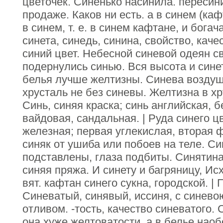
цветочек. Синенько насинила. пересини
продаже. Каков ни есть. а в синем (каф
в синем, т. е. в синем кафтане, и богач
синета, синедь, синина, свойство, каче
синий цвет. Небесной синевой одеян с
подернулись синью. Вся высота и сине
белья лучше желтизны. Синева воздуш
хрусталь не без синевы. Желтизна в хр
Синь, синяя краска; синь английская, б
вайдовая, сандальная. | Руда синего ц
железная; первая углекислая, вторая 
синяк от ушиба или побоев на теле. С
подставлены, глаза подбиты. Синятина, 
синяя пряжа. И синету и багряницу, Исх
вят. кафтан синего сукна, городской. |
Синеватый, синявый, иссиня, с синево
отливом. -тость, качество синеватого. 
она хуже желтоватости, а в белье наоб