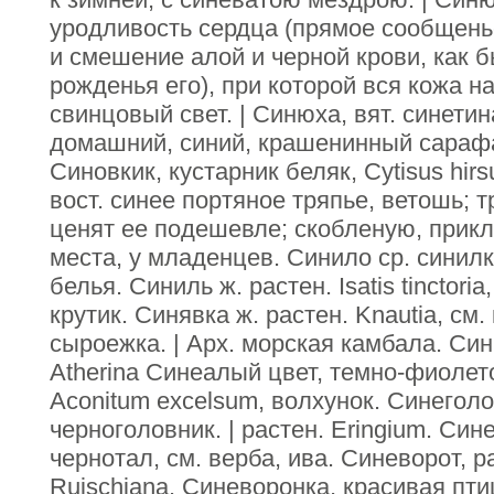
уродливость сердца (прямое сообщен
и смешение алой и черной крови, как б
рожденья его), при которой вся кожа н
свинцовый свет. | Синюха, вят. синетин
домашний, синий, крашенинный сарафа
Синовкик, кустарник беляк, Cytisus hirs
вост. синее портяное тряпье, ветошь; т
ценят ее подешевле; скобленую, прик
места, у младенцев. Синило ср. синилк
белья. Синиль ж. растен. Isatis tinctori
крутик. Синявка ж. растен. Knautia, см.
сыроежка. | Арх. морская камбала. Си
Atherina Синеалый цвет, темно-фиолет
Aconitum excelsum, волхунок. Синеголов
черноголовник. | растен. Eringium. Сине
чернотал, см. верба, ива. Синеворот, 
Ruischiana. Синеворонка, красивая птиц