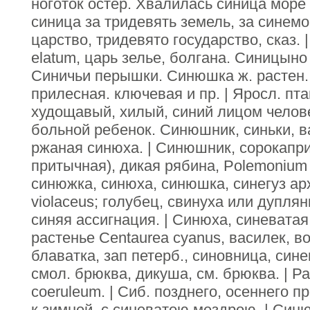
ноготок остер. Хвалилась синица море
синица за тридевять земель, за синемо
царство, тридевято государство, сказ. 
elatum, царь зелье, болгана. Синицыно
Синичьи перышки. Синюшка ж. растен. 
прилесная. ключевая и пр. | Яросл. пта
худощавый, хилый, синий лицом челов
больной ребенок. Синюшник, синьки, ва
ржаная синюха. | Синюшник, сорокапри
притычная), дикая рябина, Polemonium 
синюжка, синюха, синюшка, синегуз арх
violaceus; голубец, свинуха или дуплянк
синяя ассигнация. | Синюха, синеватая,
растенье Centaurea cyanus, василек, в
блаватка, зап петерб., синовница, син
смол. брюква, дикуша, см. брюква. | Р
coeruleum. | Сиб. позднего, осеннего 
к зимней, с синеватою мездрою. | Синюх