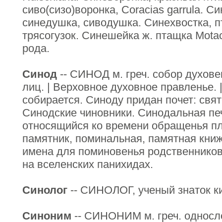
сиво(сизо)воронка, Coracias garrula. С
синедушка, сиводушка. Синехвостка, пт
трясогузок. Синешейка ж. птащка Motacil
рода.
Синод
-- СИНОД м. греч. собор духов
лиц. | Верховное духовное правленье. 
собирается. Синоду придан почет: свя
Синодские чиновники. Синодальная пе
относящийся ко времени обращенья пл
памятник, поминальная, памятная кни
имена для поминовенья родственников 
на вселенских панихидах.
Синолог
-- СИНОЛОГ, ученый знаток ки
Синоним
-- СИНОНИМ м. греч. односло