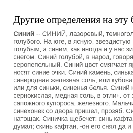
Другие определения на эту 
Синий
-- СИНИЙ, лазоревый, темногол
голубого. На юге, в ясную, звездистую 
голубым, а синим, как иногда и у нас 
снегом. Синий голубой, в народ, говоря
серопепельный. Синий цвет смягчает яр
носят синие очки. Синий камень, синьк
синеродная железная соль, или кубовая
или для синьки, синенья белья. Синий 
сернокислая, медная соль, в отлич. от 
сапожного купороса, железного. Мальч
синехонек со двора пришел, прозяб. Си
натощак. Синичка щебечет: синь кафтан
думал; скинь кафтан, -он его снял да 