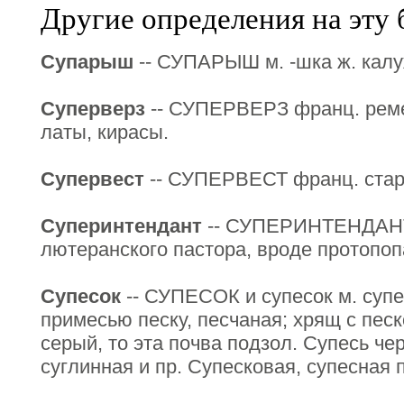
Другие определения на эту 
Супарыш
-- СУПАРЫШ м. -шка ж. калуж
Суперверз
-- СУПЕРВЕРЗ франц. рем
латы, кирасы.
Супервест
-- СУПЕРВЕСТ франц. стар.
Суперинтендант
-- СУПЕРИНТЕНДАНТ,
лютеранского пастора, вроде протопоп
Супесок
-- СУПЕСОК и супесок м. супе
примесью песку, песчаная; хрящ с песк
серый, то эта почва подзол. Супесь че
суглинная и пр. Супесковая, супесная 