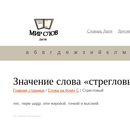
Словарь Даля
Други
а
б
в
г
д
е
ж
з
и
й
к
л
м
Значение слова «стрегло
Главная страница
/
Слова на букву С
/ Стрегловый
лес, перм шадр. или жировой, тонкий и высокий.
На правах рекламы: