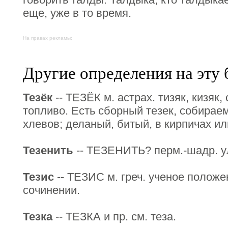
еще, уже в то время.
На правах рекламы:
Другие определения на эту 
Тезёк
-- ТЕЗЁК м. астрах. тизяк, кизяк, 
топливо. Есть сборный тезек, собираем
хлевов; деланый, битый, в кирпичах ил
Тезенить
-- ТЕЗЕНИТЬ? перм.-шадр. у
Тезис
-- ТЕЗИС м. греч. ученое положе
сочинении.
Тезка
-- ТЕЗКА и пр. см. теза.