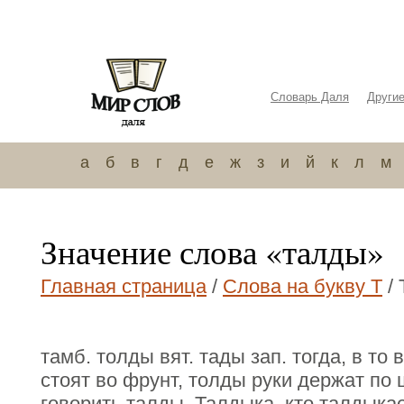
Словарь Даля
Други
а
б
в
г
д
е
ж
з
и
й
к
л
м
Значение слова «талды»
Главная страница
/
Слова на букву Т
/ 
тамб. толды вят. тады зап. тогда, в т
стоят во фрунт, толды руки держат по 
говорить талды. Талдыка, кто талдыкае