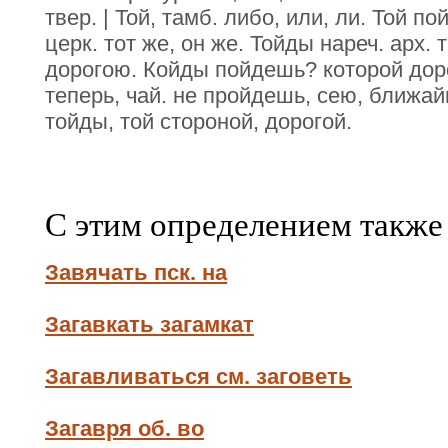
твер. | Той, тамб. либо, или, ли. Той по
церк. тот же, он же. Тойды нареч. арх. 
дорогою. Койды пойдешь? которой доро
теперь, чай. не пройдешь, сею, ближай
тойды, той стороной, дорогой.
С этим определением также
Завячать пск. на
Загавкать загамкат
Загавливаться см. заговеть
Загавря об. во