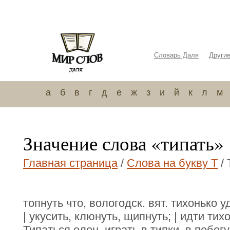
Словарь Даля
Други
а
б
в
г
д
е
ж
з
и
й
к
л
м
Значение слова «типать»
Главная страница
/
Слова на букву Т
/ 
топнуть что, вологодск. вят. тихонько уд
| укусить, клюнуть, щипнуть; | идти тих
Типаться олон. играть в типки, в побег