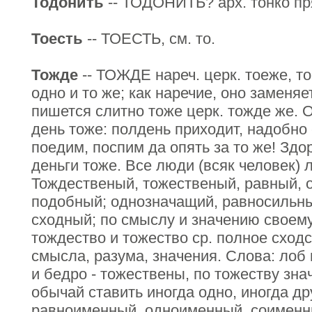
Тодонить
-- ТОДОНИТЬ? арх. тонко пря
Тоесть
-- ТОЕСТЬ, см. то.
Тожде
-- ТОЖДЕ нареч. церк. тоеже, то
одно и то же; как наречие, оно заменяе
пишется слитно тоже церк. тожде же. 
день тоже: полдень приходит, надобно 
поедим, поспим да опять за то же! Здо
деньги тоже. Все люди (всяк человек) 
Тождественый, тожественый, равный, 
подобный; однозначащий, равносильны
сходный; по смыслу и значению своему 
тождество и тожество ср. полное сходс
смысла, разума, значения. Слова: лоб 
и бедро - тожествены, по тожеству зна
обычай ставить иногда одно, иногда д
равноименный, одноименный, соименны