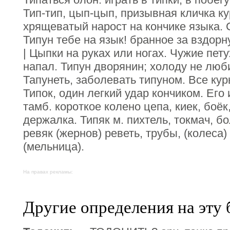
Тип-тип, цып-цып, призывная кличка ку
хрящеватый нарост на кончике языка. С
Типун тебе на язык! бранное за вздорн
| Цыпки на руках или ногах. Чужие пету
напал. Типун дворянин; холоду не любит
Тапунеть, заболевать типуном. Все кур
Типок, один легкий удар кончиком. Его и
тамб. короткое колено цепа, киек, боёк
держалка. Типяк м. пихтель, токмач, бо
ревяк (жернов) реветь, трубы, (колеса
(мельница).
На правах рекламы:
Другие определения на эту 