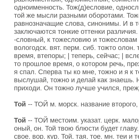
одноименность. Тож(д)есловие, односл
той же мысли разными оборотами. Тож(
равнозначащие слова, синонимы. И в 
заключаются тонкие оттенки различия
-словный, к тожесловию и тожесловам 
вологодск. вят. перм. сиб. тожто олон. 
время, втепоры; | теперь, сейчас; | всле
то прошлое время, о котором речь, пр
я спал. Сперва ты ко мне, тожно и я к 
выслушай, тожно и делай как знаешь. 
приходи. Он тожно лучше учился, преж
Той
-- ТОЙ м. морск. название второго,
Той
-- ТОЙ местоим. указат. церк. малоро
оный, он. Той твою блюсти будет главу.
свое. вор. кур. Той, тая, тое. мн. теи и т