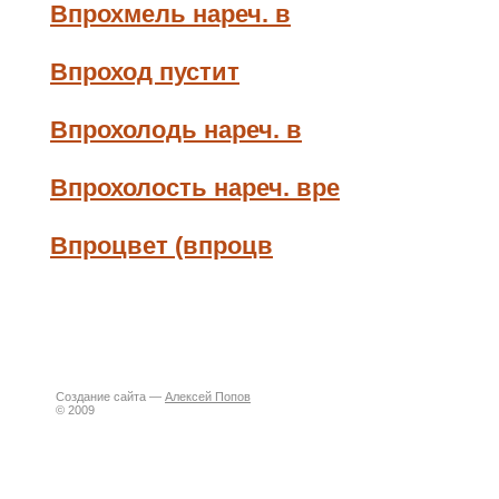
Впрохмель нареч. в
Впроход пустит
Впрохолодь нареч. в
Впрохолость нареч. вре
Впроцвет (впроцв
Создание сайта —
Алексей Попов
© 2009