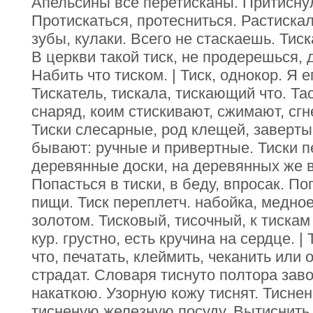
Апельсины все перетисканы. Притиснул
Протискаться, протесниться. Растискал
зубы, кулаки. Всего не стаскаешь. Тиска
В церкви такой тиск, не продерешься, д
Набить что тиском. | Тиск, однокор. Я ег
Тискатель, тискала, тискающий что. Тас
снаряд, коим стискивают, сжимают, сгн
Тиски слесарные, род клещей, заверты
бывают: ручные и привертные. Тиски п
деревянные доски, на деревянных же в
Попасться в тиски, в беду, впросак. По
пищи. Тиск переплетч. набойка, медно
золотом. Тисковый, тисочный, к тискам
кур. грустно, есть кручина на сердце. | 
что, печатать, клеймить, чеканить или 
страдат. Словаря тиснуто полтора зав
накаткою. Узорную кожу тиснят. Тисне
тисненую железную посуду. Вытиснить у