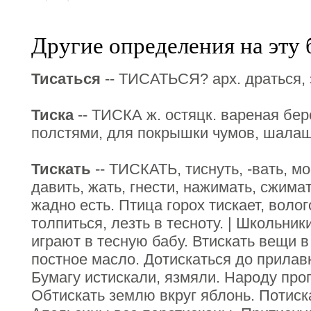
Другие определения на эту 
Тисаться
-- ТИСАТЬСЯ? арх. драться, 
Тиска
-- ТИСКА ж. остяцк. вареная бер
полстями, для покрышки чумов, шалаше
Тискать
-- ТИСКАТЬ, тиснуть, -вать, мос
давить, жать, гнести, нажимать, сжимать
жадно есть. Птица горох тискает, волого
толпиться, лезть в тесноту. | Школьник
играют в тесную бабу. Втискать вещи 
постное масло. Дотискаться до прилавк
Бумагу истискали, язмяли. Народу про
Обтискать землю вкруг яблонь. Потиск