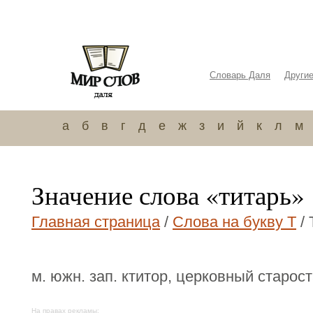
Словарь Даля
Други
а
б
в
г
д
е
ж
з
и
й
к
л
м
Значение слова «титарь»
Главная страница
/
Слова на букву Т
/ 
м. южн. зап. ктитор, церковный старост
На правах рекламы: