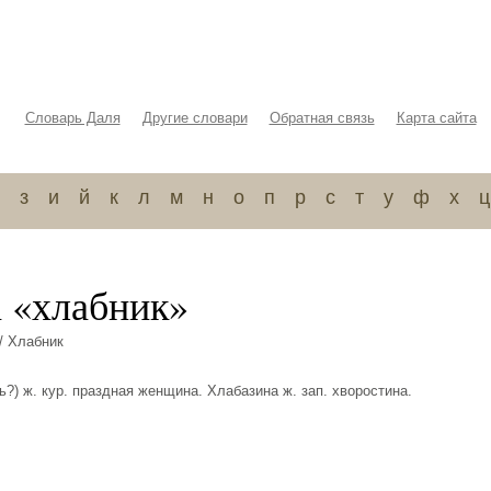
Словарь Даля
Другие словари
Обратная связь
Карта сайта
з
и
й
к
л
м
н
о
п
р
с
т
у
ф
х
ц
а «хлабник»
/ Хлабник
ь?) ж. кур. праздная женщина. Хлабазина ж. зап. хворостина.