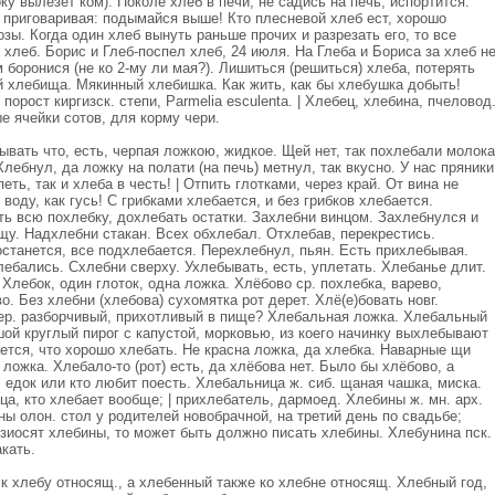
оку вылезет ком). Поколе хлеб в печи, не садись на печь, испортится.
 приговаривая: подымайся выше! Кто плесневой хлеб ест, хорошо
озы. Когда один хлеб вынуть раньше прочих и разрезать его, то все
 хлеб. Борис и Глеб-поспел хлеб, 24 июля. На Глеба и Бориса за хлеб н
м боронися (не ко 2-му ли мая?). Лишиться (решиться) хлеба, потерять
й хлебища. Мякинный хлебишка. Как жить, как бы хлебушка добыть!
рост киргизск. степи, Parmelia esculenta. | Хлебец, хлебина, пчеловод
е ячейки сотов, для корму чери.
вать что, есть, черпая ложкою, жидкое. Щей нет, так похлебали молока
лебнул, да ложку на полати (на печь) метнул, так вкусно. У нас пряники
ть, так и хлеба в честь! | Отпить глотками, через край. От вина не
воду, как гусь! С грибками хлебается, и без грибков хлебается.
ь всю похлебку, дохлебать остатки. Захлебни винцом. Захлебнулся и
ищу. Надхлебни стакан. Всех обхлебал. Отхлебав, перекрестись.
останется, все подхлебается. Перехлебнул, пьян. Есть прихлебывая.
ебались. Схлебни сверху. Ухлебывать, есть, уплетать. Хлебанье длит.
. Хлебок, один глоток, одна ложка. Хлёбово ср. похлебка, варево,
о. Без хлебни (хлебова) сухомятка рот дерет. Хлё(е)бовать новг.
твер. разборчивый, прихотливый в пище? Хлебальная ложка. Хлебальный
шой круглый пирог с капустой, морковью, из коего начинку выхлебывают
ется, что хорошо хлебать. Не красна ложка, да хлебка. Наварные щи
 ложка. Хлебало-то (рот) есть, да хлёбова нет. Было бы хлёбово, а
 едок или кто любит поесть. Хлебальница ж. сиб. щаная чашка, миска.
ца, кто хлебает вообще; | прихлебатель, дармоед. Хлебины ж. мн. арх.
ины олон. стол у родителей новобрачной, на третий день по свадьбе;
зиосят хлебины, то может быть должно писать хлебины. Хлебунина пск.
акать.
к хлебу относящ., а хлебенный также ко хлебне относящ. Хлебный год,