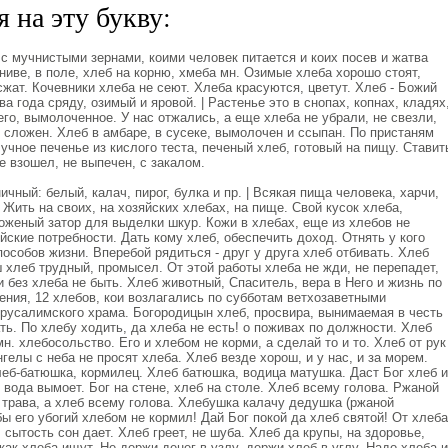
 на эту букву:
с мучнистыми зернами, коими человек питается и коих посев и жатва
 ниве, в поле, хлеб на корню, хмеба мн. Озимые хлеба хорошо стоят,
сжат. Кочевники хлеба не сеют. Хлеба красуются, цветут. Хлеб - Божий
ва года сряду, озимый и яровой. | Растенье это в снопах, копнах, кладях
его, вымолоченное. У нас отжались, а еще хлеба не убрали, не свезли,
и сложен. Хлеб в амбаре, в сусеке, вымолочен и ссыпан. По пристаням
учное печенье из кислого теста, печеный хлеб, готовый на пищу. Ставит
е взошел, не выпечен, с закалом.
ичный: белый, калач, пирог, булка и пр. | Всякая пища человека, харчи,
 Жить на своих, на хозяйских хлебах, на пище. Свой кусок хлеба,
броженый затор для выделки шкур. Кожи в хлебах, еще из хлебов не
ские потребности. Дать кому хлеб, обеспечить доход. Отнять у кого
особов жизни. Вперебой рядиться - друг у друга хлеб отбивать. Хлеб
хлеб трудный, промысел. От этой работы хлеба не жди, не перепадет,
и без хлеба не быть. Хлеб животный, Спаситель, вера в Него и жизнь по
ния, 12 хлебов, кои возлагались по субботам ветхозаветными
ерусалимского храма. Богородицын хлеб, просвира, вынимаемая в честь
ть. По хлебу ходить, да хлеба не есть! о поживах по должности. Хлеб
мн. хлебосольство. Его и хлебом не корми, а сделай то и то. Хлеб от рук
нгелы с неба не просят хлеба. Хлеб везде хорош, и у нас, и за морем.
леб-батюшка, кормилец. Хлеб батюшка, водица матушка. Даст Бог хлеб и
 вода вымоет. Бог на стене, хлеб на столе. Хлеб всему голова. Ржаной
 трава, а хлеб всему голова. Хлебушка калачу дедушка (ржаной
бы его убогий хлебом не кормил! Дай Бог покой да хлеб святой! От хлеба
 сытость сон дает. Хлеб греет, не шуба. Хлеб да крупы, на здоровье,
как хлеба ищут. Не держи денег в узлу, держи хлеб в углу. Надо хлеба и