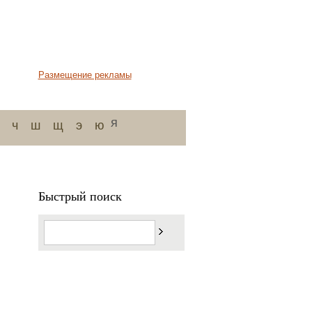
Размещение рекламы
я
ч
ш
щ
э
ю
Быстрый поиск