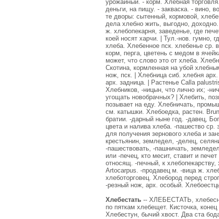
урожайный. - корм. Хлебная торговля. 
деньги, на пищу. - закваска. - вино, 
те дворы: сытенный, кормовой, хлеб
дела хлебно жить, выгодно, доходно.
ж. хлебопекарня, заведенье, где пече
коей носят харчи. | Тул.-нов. гумно,
хлеба. Хлебенное пск. хлебенье ср. 
корм, перга, цветень с медом в ячейк
может, что слово это от хлеба. Хлебни
Скотина, кормленная на убой хлебны
нож, пск. | Хлебница сиб. хлебня арх
арх. задница. | Растенье Calla palust
Хлебников, -ницын, что лично их; -ни
угощать новобрачных? | Хлебить, поз
позывает на еду. Хлебничать, промыш
см. катышки. Хлебоедка, растен. Bru
братии. -дарный ныне год. -давец, Бог
цвета и налива хлеба. -пашество ср.
для получения зернового хлеба и зан
крестьянин, земледел, -делец, селяни
-пашествовать, -пашничать, земледель
или -печец, кто месит, ставит и печет 
относящ. -печный, к хлебопекарству,
Artocarpus. -продавец м. -вица ж. хл
хлеботорговец. Хлебород перед строго
-резный нож, арх. особый. Хлебоестц
Хлебестать
-- ХЛЕБЕСТАТЬ, хлебесну
по пяткам хлебещет. Кисточка, конец 
Хлебестун, бычий хвост. Два ста бод