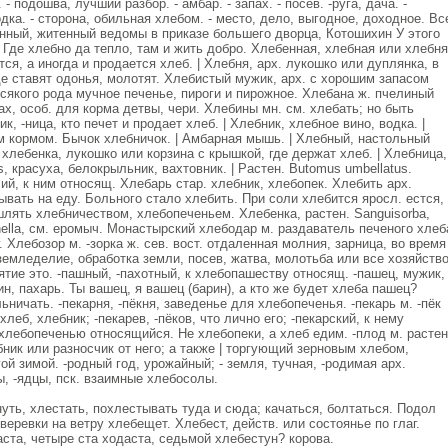
- подошва, лучший разбор. - амбар. - запах. - посев. -руга, дача. -
водка. - сторона, обильная хлебом. - место, дело, выгодное, доходное. Вс
енный, житенный ведомы в приказе большего дворца, Котошихин У этого
 Где хлебно да тепло, там и жить добро. Хлебенная, хлебная или хлебня
тся, а иногда и продается хлеб. | Хлебня, арх. лукошко или дуплянка, в
 где ставят одонья, молотят. Хлебистый мужик, арх. с хорошим запасом
всякого рода мучное печенье, пироги и пирожное. Хлебана ж. пчелиный
ах, особ. для корма детвы, чери. Хлебины мн. см. хлебать; но быть
к, -ница, кто печет и продает хлеб. | Хлебник, хлебное вино, водка. |
м кормом. Бычок хлебничок. | Амбарная мышь. | Хлебный, настольный
. хлебенка, лукошко или корзина с крышкой, где держат хлеб. | Хлебница,
ris, красуха, белокрыльник, вахтовник. | Растен. Butomus umbellatus.
чий, к ним относящ. Хлебарь стар. хлебник, хлебопек. Хлебить арх.
ывать на еду. Больного стало хлебить. При соли хлебится яросл. естся,
лять хлебничеством, хлебопеченьем. Хлебенка, растен. Sanguisorba,
nella, см. еромыч. Монастырский хлебодар м. раздаватель печеного хлеб
. Хлебозор м. -зорка ж. сев. вост. отдаленная молния, зарница, во время
 земледелие, обработка земли, посев, жатва, молотьба или все хозяйств
ятие это. -пашный, -пахотный, к хлебопашеству относящ. -пашец, мужик,
н, пахарь. Ты вашец, я вашец (барин), а кто же будет хлеба пашец?
ничать. -пекарня, -пёкня, заведенье для хлебопеченья. -пекарь м. -пёк
хлеб, хлебник; -пекарев, -пёков, что лично его; -пекарский, к нему
 хлебопеченью относящийся. Не хлебопеки, а хлеб едим. -плод м. растен
ебник или разносчик от него; а также | торгующий зерновым хлебом,
й зимой. -родный год, урожайный; - земля, тучная, -родимая арх.
ы, -ядцы, пск. взаимные хлебосолы.
ть, хлестать, похлестывать туда и сюда; качаться, болтаться. Подол
веревки на ветру хлебещет. Хлебест, действ. или состоянье по глаг.
аста, четыре ста ходаста, седьмой хлебестун? корова.