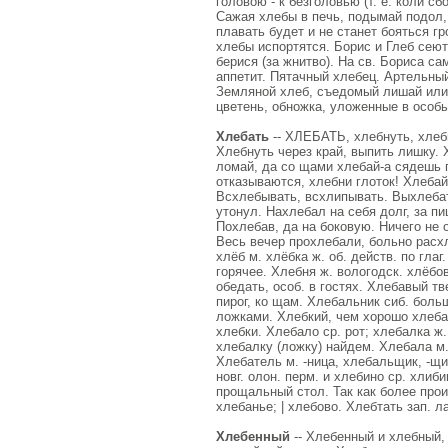
головою - к безголовью (т. е. коли сб
Сажая хлебы в печь, подымай подол,
плавать будет и не станет бояться гр
хлебы испортятся. Борис и Глеб сеют
берися (за жнитво). На св. Бориса са
аппетит. Пятачный хлебец. Артельны
Земляной хлеб, съедомый лишай или по
цветень, обножка, уложенные в особы
Хлебать
-- ХЛЕБАТЬ, хлебнуть, хлебы
Хлебнуть через край, выпить лишку. Х
ломай, да со щами хлебай-а сядешь пе
отказываются, хлебни глоток! Хлебай 
Всхлебывать, всхлипывать. Выхлебат
утонул. Нахлебал на себя долг, за п
Похлебав, да на боковую. Ничего не 
Весь вечер прохлебали, больно расхл
хлёб м. хлёбка ж. об. действ. по глаг
горячее. Хлебня ж. вологодск. хлёбов
обедать, особ. в гостях. Хлебавый 
пирог, ко щам. Хлебальник сиб. боль
ложками. Хлебкий, чем хорошо хлеба
хлебки. Хлебало ср. рот; хлебалка ж.
хлебалку (ложку) найдем. Хлебала м.
Хлебатель м. -ница, хлебальщик, -щи
новг. олон. перм. и хлебино ср. хлиб
прощальный стол. Так как более прои
хлебанье; | хлебово. Хлебтать зап. л
Хлебенный
-- Хлебенный и хлебный, 