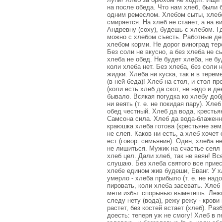
на после обеда. Что нам хлеб, были 
одним ремеслом. Хлебом сыты, хлебом
смиряется. На хлеб не станет, а на в
Андревну (соху), будешь с хлебом. Гд
можно с хлебом съесть. Работные дети
хлебом корми. Не дорог виноград тер
Без соли не вкусно, а без хлеба не с
хлеба не обед. Не будет хлеба, не бу
коли хлеба нет. Без хлеба, без соли 
жидки. Хлеба ни куска, так и в тереме
(в ней беда)! Хлеб на стол, и стол пр
(коли есть хлеб да скот, не надо и ден
бывало. Всякая погудка ко хлебу добр
ни веять (т. е. не покидая пару). Хле
обед честный. Хлеб да вода, крестья
Самсона сила. Хлеб да вода-блаженна
краюшка хлеба готова (крестьяне зем
не слеп. Каков ни есть, а хлеб хочет 
ест (говор. семьянин). Один, хлеба н
не лишиться. Мужик на счастье сеял 
хлеб цел. Дали хлеб, так не веян! Вс
слушаю. Без хлеба святого все приест
хлебе едином жив будеши, Еванг. У хл
умерло - хлеба прибыло (т. е. не над
пировать, коли хлеба засевать. Хлеб 
мети избы: спорынью выметешь. Лежит
следу нету (вода), режу режу - крови
растет, без костей встает (хлеб). Ра
доесть: теперя уж не смогу! Хлеб в п