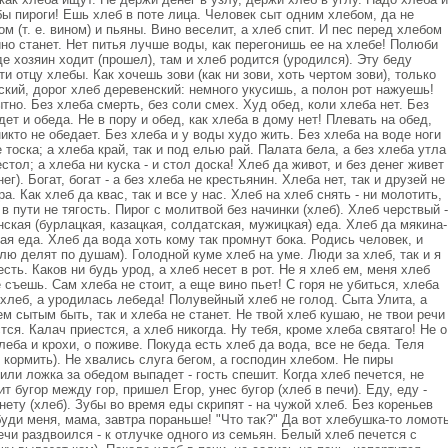
бы пироги! Ешь хлеб в поте лица. Человек сыт одним хлебом, да не
 (т. е. вином) и пьяны. Вино веселит, а хлеб спит. И пес перед хлебом
ино станет. Нет питья лучше воды, как перегонишь ее на хлебе! Полюби
е хозяин ходит (прошел), там и хлеб родится (уродился). Эту беду
 отцу хлебы. Как хочешь зови (как ни зови, хоть чертом зови), только
ский, дорог хлеб деревенский: немного укусишь, а полон рот нажуешь!
ытно. Без хлеба смерть, без соли смех. Худ обед, коли хлеба нет. Без
дет и обеда. Не в пору и обед, как хлеба в дому нет! Плевать на обед,
никто не обедает. Без хлеба и у воды худо жить. Без хлеба на воде ноги
 тоска; а хлеба край, так и под елью рай. Палата бела, а без хлеба утла
естол; а хлеба ни куска - и стол доска! Хлеб да живот, и без денег живет
ег). Богат, богат - а без хлеба не крестьянин. Хлеба нет, так и друзей не
а. Как хлеб да квас, так и все у нас. Хлеб на хлеб снять - ни молотить,
б в пути не тягость. Пирог с молитвой без начинки (хлеб). Хлеб черствый -
нская (бурлацкая, казацкая, солдатская, мужицкая) еда. Хлеб да мякина-
я еда. Хлеб да вода хоть кому так промнут бока. Родись человек, и
лю делят по душам). Голодной куме хлеб на уме. Люди за хлеб, так и я
есть. Каков ни будь урод, а хлеб несет в рот. Не я хлеб ем, меня хлеб
е съешь. Сам хлеба не стоит, а еще вино пьет! С горя не убиться, хлеба
хлеб, а уродилась лебеда! Полувейный хлеб не голод. Сыта Улита, а
ем сытым быть, так и хлеба не станет. Не твой хлеб кушаю, не твои речи
ся. Калач приестся, а хлеб никогда. Ну тебя, кроме хлеба святаго! Не о
еба и крохи, о поживе. Покуда есть хлеб да вода, все не беда. Теля
о кормить). Не хвались слуга бегом, а господин хлебом. Не пиры
или ложка за обедом выпадет - гость спешит. Когда хлеб печется, не
 бугор между гор, пришел Егор, унес бугор (хлеб в печи). Еду, еду -
 нету (хлеб). Зубы во время еды скрипят - на чужой хлеб. Без кореньев
збуди меня, мама, завтра пораньше! "Что так?" Да вот хлебушка-то ломот
ечи раздвоился - к отлучке одного из семьян. Белый хлеб печется с