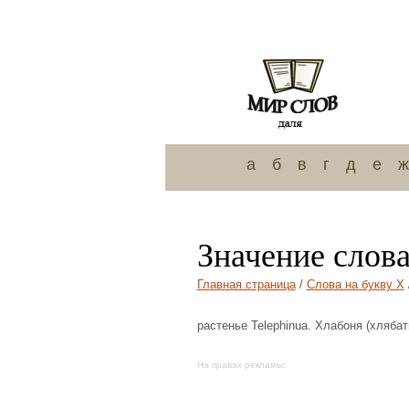
а
б
в
г
д
е
ж
Значение слов
Главная страница
/
Слова на букву Х
растенье Telephinua. Хлабоня (хлябат
На правах рекламы: