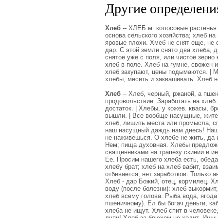
Другие определения
Хлеб
-- ХЛЕБ м. колосовые растенья 
основа сельского хозяйства; хлеб на
яровые плохи. Хмеб не снят еще, не 
дар. С этой земли снято два хлеба, д
снятое уже с поля, или чистое зерно 
хлеб в поле. Хлеб на гумне, свожен 
хлеб закупают, цены подымаются. | М
хлебы, месить и заквашивать. Хлеб н
Хлеб
-- Хлеб, черный, ржаной, а пшен
продовольствие. Заработать на хлеб.
достаток. | Хлебы, у кожев. квасы, 
вышли. | Все вообще насущные, житей
хлеб, лишить места или промысла, сп
наш насущный даждь нам днесь! Наш 
не наживешься. О хлебе не жить, да 
Нем; пища духовная. Хлебы предложе
священниками на трапезу скинии и и
Ее. Просим нашего хлеба есть, обеда
хлебу брат; хлеб на хлеб вабит, взаи
отбивается, нет заработков. Только а
Хлеб - дар Божий, отец, кормилец. Х
воду (после болезни): хлеб выкормит,
хлеб всему голова. Рыба вода, ягода
пшеничному). Ел бы богач деньги, ка
хлеба не ищут. Хлеб спит в человеке,
лупи! Хлеб за брюхом не ходит. Ищи 