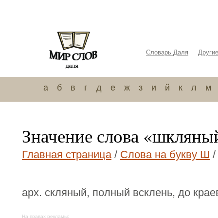
Словарь Даля
Други
а
б
в
г
д
е
ж
з
и
й
к
л
м
Значение слова «шкляны
Главная страница
/
Слова на букву Ш
/
арх. скляный, полный всклень, до крае
На правах рекламы: