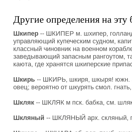
Другие определения на эту 
Шкипер
-- ШКИПЕР м. шхипер, голлан
управляющий купеческим судном, капита
классный чиновник на военном корабле
заведывающий запасным рангоутом, т
каюта, где хранятся шкиперские припа
Шкирь
-- ШКИРЬ, шкиря, шкыря! южн. з
овец; вероятно от шкурять смол. гнать,
Шкляк
-- ШКЛЯК м пск. бабка, см. шляк
Шкляный
-- ШКЛЯНЫЙ арх. скляный, п