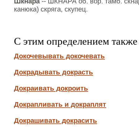
Шкнара
-- ШКНАРА об. вор. тамб. скнар
канюка) скряга, скупец.
С этим определением также
Докочевывать докочевать
Докрадывать докрасть
Докраивать докроить
Докрапливать и докраплят
Докрашивать докрасить