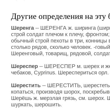
Другие определения на эту 
Шеренга
-- ШЕРЕНГА ж. ширинга (ширин
строй солдат плечом к плечу, фронтом;
обычный строй пехоты в три, конницы 
столько рядов, сколько человек. -говый
Шеренговый, товарищ, рядовой, солдат
Шереспер
-- ШЕРЕСПЕР м. шерех и же
чебаков, Cyprinus. Шереспериться орл.
Шерестить
-- ШЕРЕСТИТЬ, шерестеть п
копаться, производя шорох, поскребыв
Шерёшь ж. мерзлая грязь, см. шерох. Ш
шуркать, шерошить.