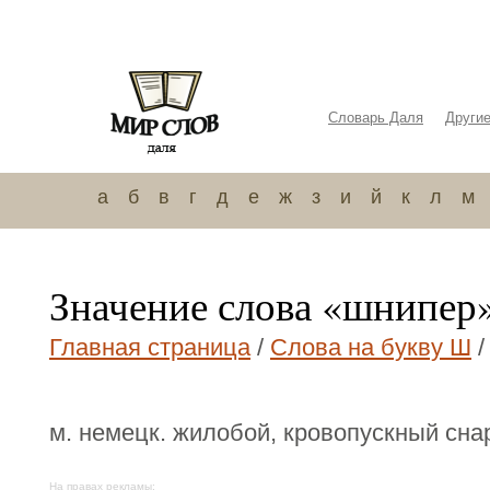
Словарь Даля
Други
а
б
в
г
д
е
ж
з
и
й
к
л
м
Значение слова «шнипер
Главная страница
/
Слова на букву Ш
/
м. немецк. жилобой, кровопускный сна
На правах рекламы: