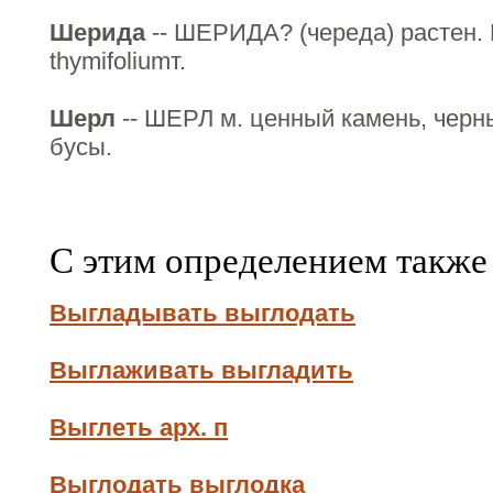
Шерида
-- ШЕРИДА? (череда) растен.
thymifoliumт.
Шерл
-- ШЕРЛ м. ценный камень, чер
бусы.
С этим определением также
Выгладывать выглодать
Выглаживать выгладить
Выглеть арх. п
Выглодать выглодка